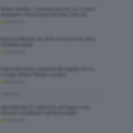
Rime ruvide e cinema horror: la «Cruel
Summer» bresciana di Noyz Narcos
06.08.2026
Brescia Musei, un 2025 record con oltre
332mila visite
06.08.2026
Union Brescia, i numeri di maglia: il 9 a
Crespi, Rizzo Pinna «scala»
06.08.2026
I PIÙ LETTI
Identificato il cadavere nel lago: è un
37enne residente nel Bresciano
06.08.2026