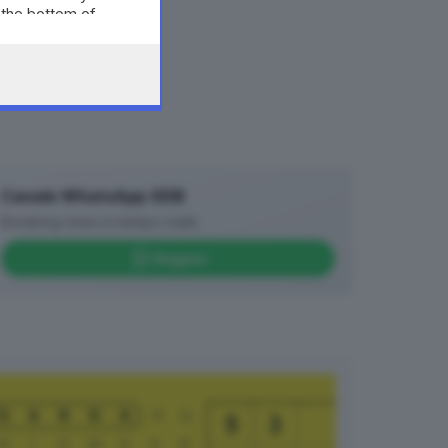
 the bottom of
Canale WhatsApp GDB
Breaking news in tempo reale
Seguici