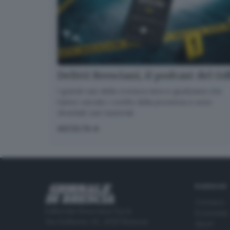
Delitti Bresciani, il podcast del G
I grandi casi della cronaca nera e giudiziaria che
hanno varcato i confini della provincia e sono
diventati casi nazionali
ASCOLTA
RUBRICHE
Cronaca
Editoriale Bresciana S.p.A.
Economia
Via Solferino 22, 25121 Brescia
Sport