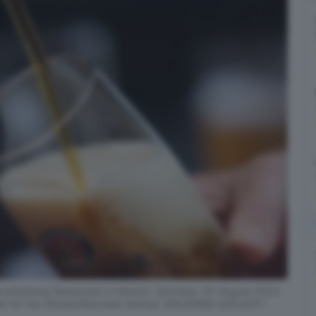
ockherberg Restaurant in Munich, Germany, 02 August 2023.
eer for the Oktoberfest beer festival. EPA/ANNA SZILAGYI