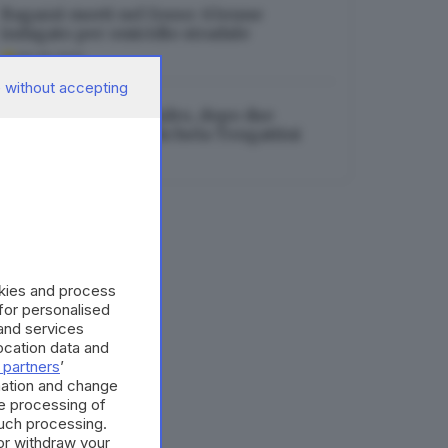
Ragazzi morti nel fosso: 63enne
indagato per omicidio stradale
06.08.2026
 without accepting
Investita in bici ad Adro, dopo due
settimane muore Michela Tengattini
06.08.2026
okies and process
 for personalised
and services
cation data and
 partners
’
mation and change
e processing of
such processing.
or withdraw your