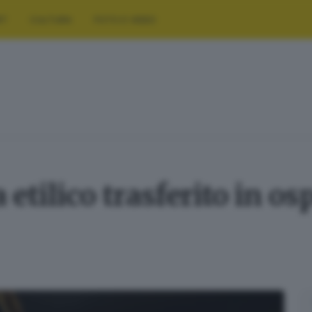
RT
CULTURA
FOTO E VIDEO
etilico trasferito in os