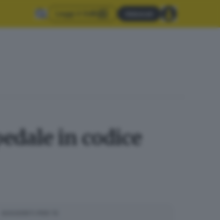
Leggi il GdB
Abbonati
pedale in codice
SUGGERITI PER TE