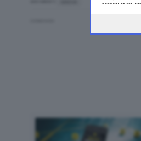
GENOVA
ARGOMENTI
consent at any tim
the webpage.
CONDIVIDI