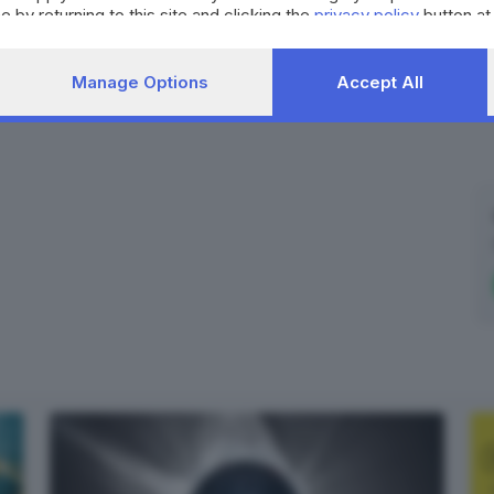
e by returning to this site and clicking the
privacy policy
button at
Manage Options
Accept All