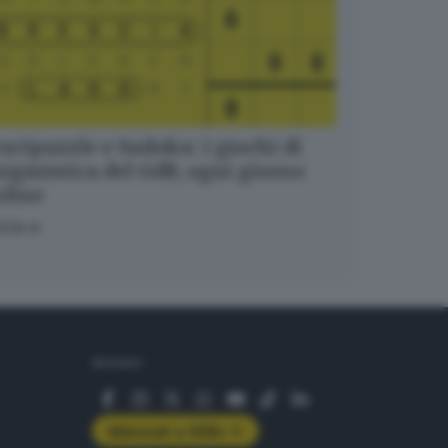
ucipuzzle e Sudoku: i giochi di
igmistica del GdB, ogni giorno
nline
OCA
SEGUICI
Abbonati a GDB+