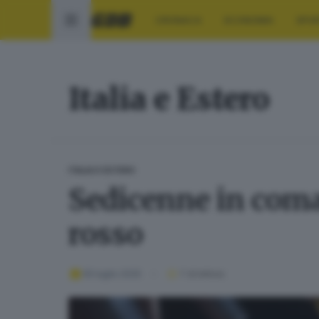
CRONACA
ECONOMIA
SPO
Italia e Estero
ITALIA E ESTERO
Sedicenne in coma 
rosso
05 luglio 2025
1
' di lettura