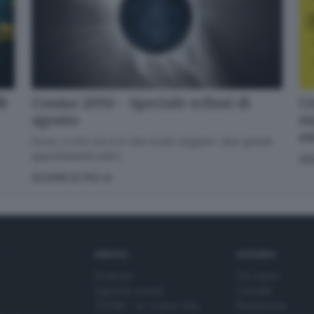
dB
Cr
Cosmo 2050 - Speciale eclissi di
en
agosto
o
Dove, a che ora e in che modo seguire i due grandi
appuntamenti estivi.
GI
SCOPRI DI PIÙ
SERVIZI
AZIENDA
Podcast
Chi siamo
Agenda eventi
Contatti
ZOOM - Le vostre foto
Redazione