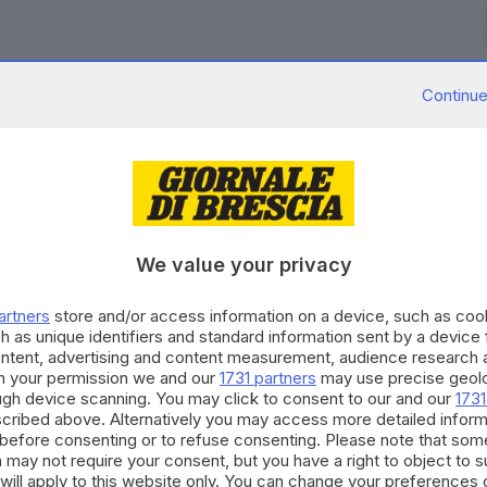
Continue
erati, uno in codice rosso, per grave intossicazione
ta in spiaggia sul lungomare di Sestri Levante che si è
 una quando una ragazza di 16 anni ha dovuto ricorrere
We value your privacy
quindi del 118 per aver bevuto superalcolici fino a
uti è toccato ad un ragazzo coetaneo dove la
artners
store and/or access information on a device, such as co
codice rosso per il trasporto in ospedale a Lavagna.
h as unique identifiers and standard information sent by a device
ontent, advertising and content measurement, audience research 
he i genitori dei ragazzi accorsi visto l'esito della
h your permission we and our
1731 partners
may use precise geolo
i acquistati i superalcolici.
ough device scanning. You may click to consent to our and our
1731
cribed above. Alternatively you may access more detailed infor
RIPRODUZIONE RISERVATA © GIORNALE DI BRESCIA
before consenting or to refuse consenting. Please note that som
 may not require your consent, but you have a right to object to 
will apply to this website only. You can change your preferences 