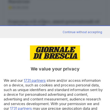
Maestrone
06.08.2026
Francesco e il «Che», amori generazionali ed
eroi dei due mondi
Continue without accepting
06.08.2026
Canale WhatsApp GDB
We value your privacy
Breaking news in tempo reale
We and our
1731 partners
store and/or access information
Seguici
on a device, such as cookies and process personal data,
such as unique identifiers and standard information sent by
a device for personalised advertising and content,
advertising and content measurement, audience research
and services development. With your permission we and
our
1731 partners
may use precise geolocation data and