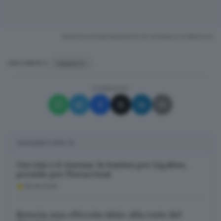
RIPRODUZIONE RISERVATA © GIORNALE DI BRESCIA
TARANTO
ARGOMENTI
CONDIVIDI
SUGGERITI PER TE
Guccini e il cinema: fu barista per Ligabue,
preside per Pieraccioni
06.08.2026
Brescia, una «Piccola città» alla corte del