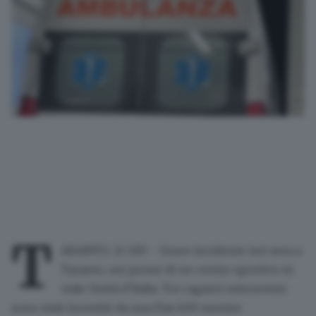
T
ARANTO, 11 GIU - Grave incidente ieri sera a
Taranto, nei pressi di un centro sportivo in
viale Unità d'Italia. Tre ragazzi minorenni
sono stati investiti da una Fiat 600 mentre