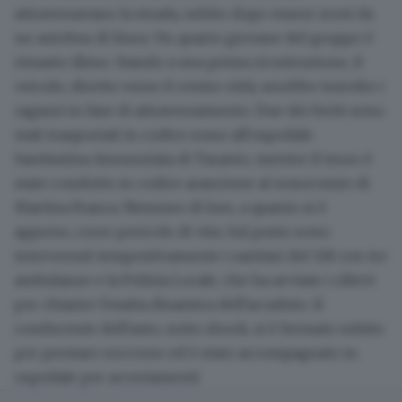
attraversavano la strada, subito dopo essere scesi da
un autobus di linea. Un quarto giovane del gruppo è
rimasto illeso. Stando a una prima ricostruzione, il
veicolo, diretto verso il centro città, avrebbe travolto i
ragazzi in fase di attraversamento. Due dei feriti sono
stati trasportati in codice rosso all'ospedale
Santissima Annunziata di Taranto, mentre il terzo è
stato condotto in codice arancione al nosocomio di
Martina Franca. Nessuno di loro, a quanto si è
appreso, corre pericolo di vita. Sul posto sono
intervenuti tempestivamente i sanitari del 118 con tre
ambulanze e la Polizia Locale, che ha avviato i rilievi
per chiarire l'esatta dinamica dell'accaduto. Il
conducente dell'auto, sotto shock, si è fermato subito
per prestare soccorso ed è stato accompagnato in
ospedale per accertamenti.