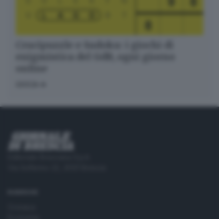
Crucipuzzle e Sudoku: i giochi di
enigmistica del GdB, ogni giorno
online
GIOCA
Editoriale Bresciana S.p.A.
Via Solferino 22, 25121 Brescia
RUBRICHE
Cronaca
Economia