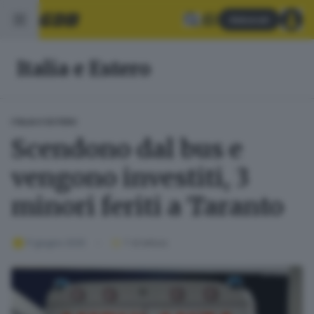
Abbonati
Italia e Estero
ITALIA E ESTERO
Scendono dal bus e
vengono investiti, 3
minori feriti a Taranto
11 giugno 2025
1
' di lettura