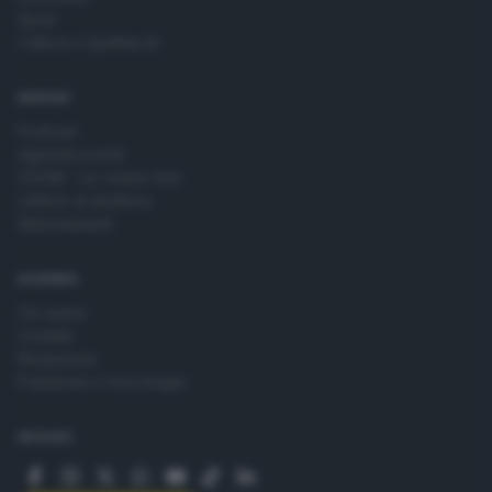
Sport
Cultura e Spettacoli
SERVIZI
Podcast
Agenda eventi
ZOOM - Le vostre foto
Lettere al direttore
Abbonamenti
AZIENDA
Chi siamo
Contatti
Redazione
Pubblicità e necrologie
SEGUICI