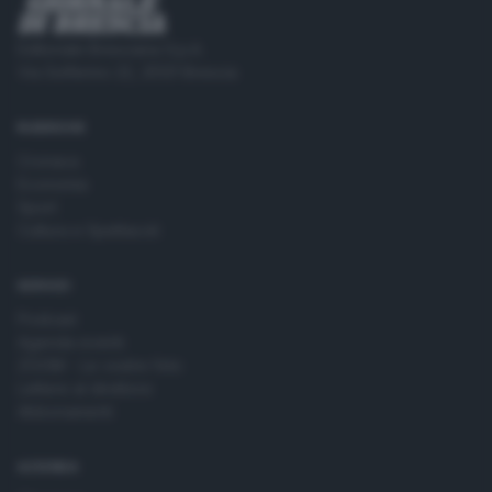
Editoriale Bresciana S.p.A.
Via Solferino 22, 25121 Brescia
RUBRICHE
Cronaca
Economia
Sport
Cultura e Spettacoli
SERVIZI
Podcast
Agenda eventi
ZOOM - Le vostre foto
Lettere al direttore
Abbonamenti
AZIENDA