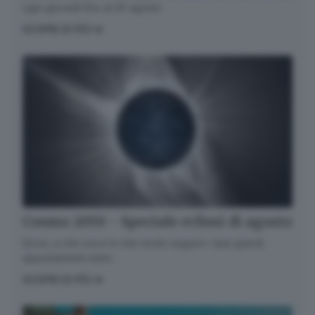
ogni giovedì fino al 20 agosto
SCOPRI DI PIÙ
Cosmo 2050 - Speciale eclissi di agosto
Dove, a che ora e in che modo seguire i due grandi
appuntamenti estivi.
SCOPRI DI PIÙ