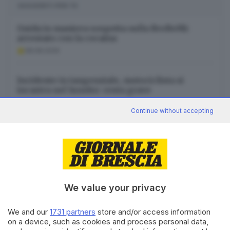
SUGGERITI PER TE
Guida in maniera sospetta sulla BreBeMi:
arrestato con la cocaina
08.08.2026
Incidente in tangenziale, motociclista si
incastra nel lunotto: resta grave
08.08.2026
Continue without accepting
Villa Carcina, prescuola alla primaria e bus
potenziati alle medie
08.08.2026
We value your privacy
We and our
1731 partners
store and/or access information
on a device, such as cookies and process personal data,
Canale WhatsApp GDB