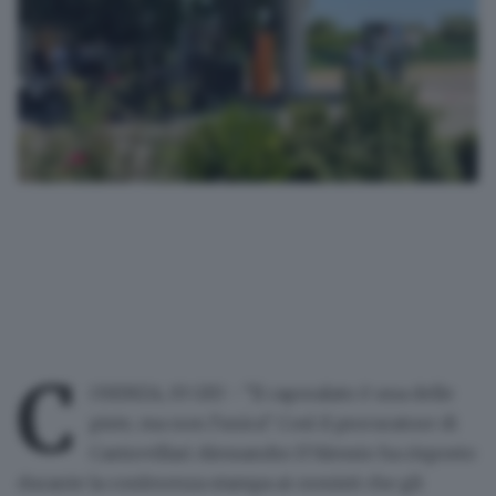
C
OSENZA, 03 GIU - "Il caporalato è una delle
piste, ma non l'unica". Così il procuratore di
Castrovillari Alessandro D'Alessio ha risposto
durante la conferenza stampa ai cronisti che gli