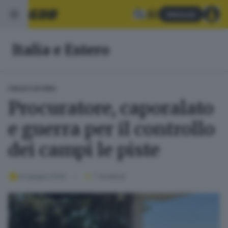
Abbonati
Italia e Estero
ITALIA E ESTERO
Procuratore, caporalato
e guerra per il controllo
dei campi le piste
03 giugno 2026
1
' di lettura