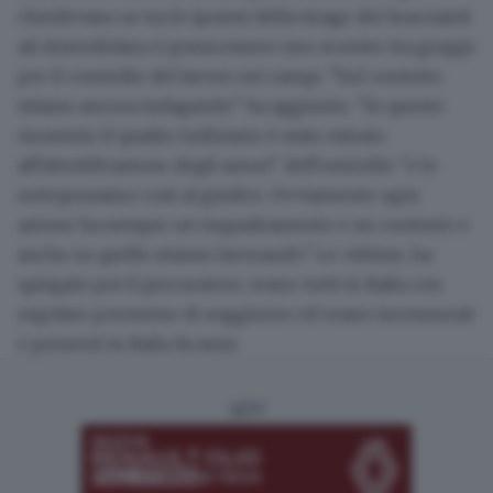
chiedevano se tra le ipotesi della strage dei braccianti
ad Amendolara ci possa essere uno scontro tra gruppi
per il controllo del lavoro nei campi. "Sul contesto
stiamo ancora indagando" ha aggiunto. "In questo
monento il quadro indiziario è stato mirato
all'identificazione degli autori" dell'omicidio "e lo
sottoponiamo così al giudice. Ovviamente ogni
azione ha sempre un inquadramento e un contesto e
anche su quello stiamo lavorando". Le vittime, ha
spiegato poi il procuratore, erano tutti in Italia con
regolare permesso di soggiorno ed erano incensurati
e presenti in Italia da anni.
ADV