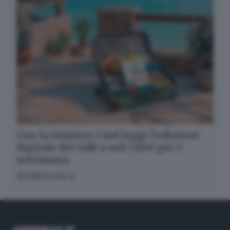
Con la Summer Card leggi l’edizione
digitale del GdB a soli 5,99€ per 1
settimana
SCOPRI DI PIÙ