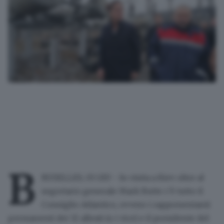
B
RUXELLES, 03 GIU - In visita a Kiev oltre al
segretario generale Mark Rutte c'è tutto il
Consiglio Atlantico, ovvero i rappresentanti
permanenti dei 32 alleati (o i vice) e il presidente del