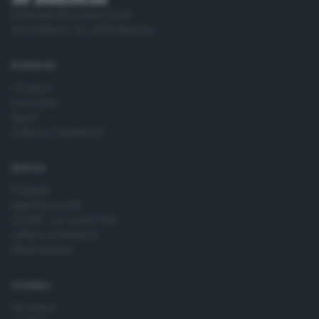
Editoriale Bresciana S.p.A.
Via Solferino 22, 25121 Brescia
RUBRICHE
Cronaca
Economia
Sport
Cultura e Spettacoli
SERVIZI
Podcast
Agenda eventi
ZOOM - Le vostre foto
Lettere al direttore
Abbonamenti
AZIENDA
Chi siamo