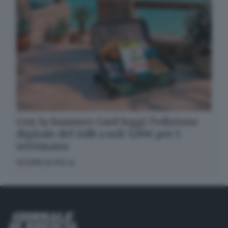
Con la Summer Card leggi l’edizione
digitale del GdB a soli 5,99€ per 1
settimana
SCOPRI DI PIÙ