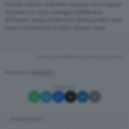
comitato militare della Nato Giuseppe Cavo Dragone.
"Si tratta di un forte messaggio dell'Alleanza
all'Ucraina", spiega un'alta fonte alleata, peraltro dopo
l'aspra recrudescenza di attacci da parte russa.
RIPRODUZIONE RISERVATA © GIORNALE DI BRESCIA
BRUXELLES
ARGOMENTI
CONDIVIDI
SUGGERITI PER TE