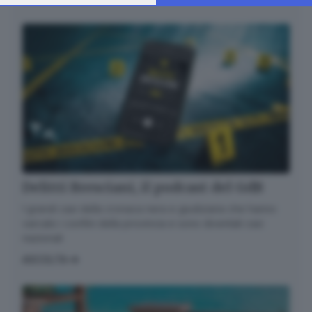
change your preferences or withdraw your consent at any
time by returning to this site and clicking the
privacy policy
button at the bottom of the webpage.
Delitti Bresciani, il podcast del GdB
I grandi casi della cronaca nera e giudiziaria che hanno
varcato i confini della provincia e sono diventati casi
nazionali
ASCOLTA