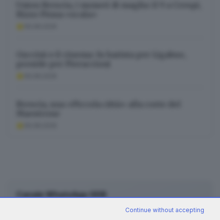
Union Brescia, i numeri di maglia: il 9 a Crespi,
Rizzo Pinna «scala»
06.08.2026
Guccini e il cinema: fu barista per Ligabue,
preside per Pieraccioni
06.08.2026
Brescia, una «Piccola città» alla corte del
Maestrone
06.08.2026
Canale WhatsApp GDB
Breaking news in tempo reale
Continue without accepting