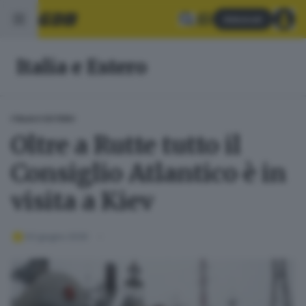
Abbonati
Italia e Estero
ITALIA E ESTERO
Oltre a Rutte tutto il
Consiglio Atlantico è in
visita a Kiev
03 giugno 2026