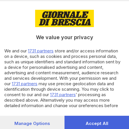
Seguici
We value your privacy
We and our
1731 partners
store and/or access information
on a device, such as cookies and process personal data,
such as unique identifiers and standard information sent by
a device for personalised advertising and content,
advertising and content measurement, audience research
and services development. With your permission we and
our
1731 partners
may use precise geolocation data and
identification through device scanning. You may click to
consent to our and our
1731 partners
’ processing as
described above. Alternatively you may access more
Impara l’inglese in un mese
detailed information and change your preferences before
consenting or to refuse consenting. Please note that some
La nuova edizione in cinque volumi è in edicola con il GdB
processing of your personal data may not require your
ogni giovedì fino al 20 agosto
consent, but you have a right to object to such processing.
Manage Options
Accept All
Your preferences will apply to this website only. You can
SCOPRI DI PIÙ