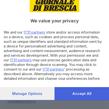
We value your privacy
We and our
1731 partners
store and/or access information
on a device, such as cookies and process personal data,
such as unique identifiers and standard information sent by
a device for personalised advertising and content,
advertising and content measurement, audience research
and services development. With your permission we and
our
1731 partners
may use precise geolocation data and
identification through device scanning. You may click to
consent to our and our
1731 partners
’ processing as
described above. Alternatively you may access more
detailed information and change your preferences before
Cosmo 2050 - Speciale eclissi di agosto
consenting or to refuse consenting. Please note that some
processing of your personal data may not require your
Dove, a che ora e in che modo seguire i due grandi
consent, but you have a right to object to such processing.
Manage Options
Accept All
appuntamenti estivi.
Your preferences will apply to this website only. You can
change your preferences or withdraw your consent at any
SCOPRI DI PIÙ
time by returning to this site and clicking the
privacy policy