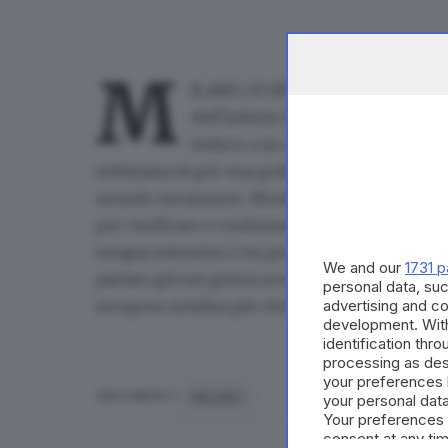
M
ILANO, 03 SET - Massimo Moratti m
dell'Istituto Humanitas di Rozzan
induce a un cauto ottimismo. L'ex 
settimana fa per una polmonite, provocando for
mondo nerazzurro. Moratti era stato intubato 
per verificare e confermare i miglioramenti, e 
terapia intensiva. L'ex presidente - che ha vic
We and our
1731 p
parlare già nei giorni scorsi - resta sotto osse
personal data, suc
recupero sembra più vicino.
advertising and c
development. Wit
identification thr
processing as des
your preferences 
MILANO
ARGOMENTI
your personal data
Your preferences 
consent at any tim