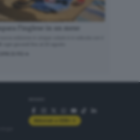
para l’inglese in un mese
nuova edizione in cinque volumi è in edicola con il
 ogni giovedì fino al 20 agosto
OPRI DI PIÙ
SEGUICI
Abbonati a GDB+
rologie