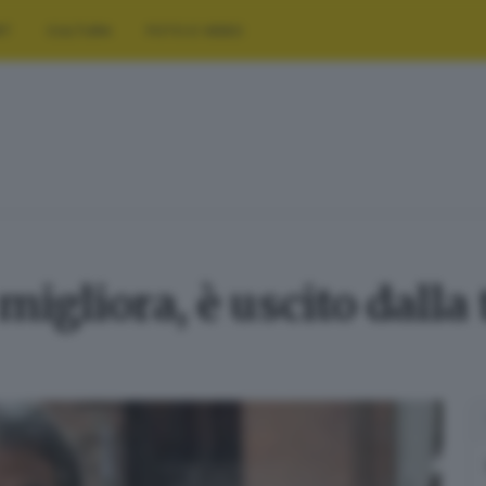
RT
CULTURA
FOTO E VIDEO
gliora, è uscito dalla 