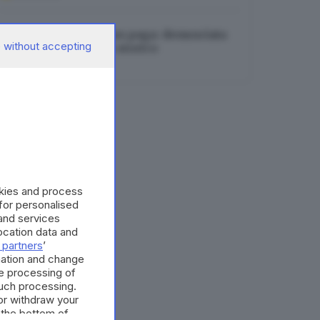
Ordina, mangia e non paga: denunciata
 without accepting
l’habitué del centro storico
09.08.2026
okies and process
 for personalised
and services
cation data and
 partners
’
mation and change
e processing of
such processing.
or withdraw your
 the bottom of