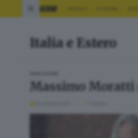
CRONACA
ECONOMIA
SPO
Italia e Estero
ITALIA E ESTERO
Massimo Moratti mi
03 settembre 2025
1
' di lettura