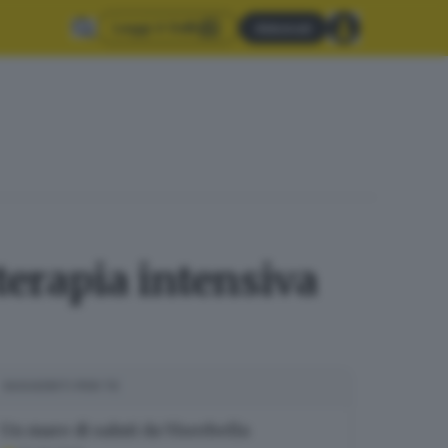
Leggi il GdB
Abbonati
terapia intensiva
SUGGERITI PER TE
Un mare di saluti da Viserbella