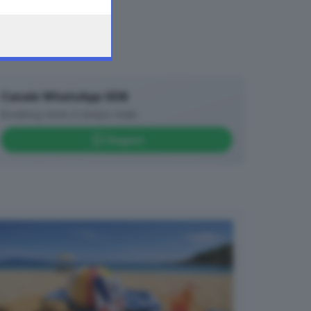
Canale WhatsApp GDB
Breaking news in tempo reale
Seguici