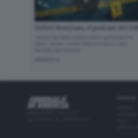
Delitti Bresciani, il podcast del G
I grandi casi della cronaca nera e giudiziaria che
hanno varcato i confini della provincia e sono
diventati casi nazionali
ASCOLTA
RUBRICHE
Cronaca
Editoriale Bresciana S.p.A.
Economia
Via Solferino 22, 25121 Brescia
Sport
Cultura e 