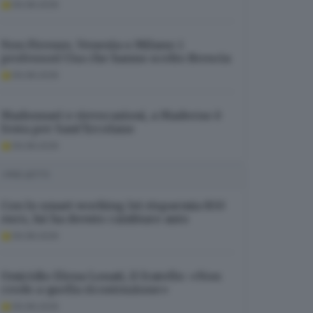
09.08.2026
Non Firenze, Venezia o Milano: i
professori Usa che hanno scelto Brescia
09.08.2026
Madonnari e rievocazioni, a Maderno è
festa per Sant’Ercolano
09.08.2026
I PIÙ LETTI
Con lo smart working lei risparmia 850
euro, lui ha dovuto cambiare auto
09.08.2026
Omicidio Elena Lonati, il fratello: «Non
credo a quella ricostruzione»
09.08.2026