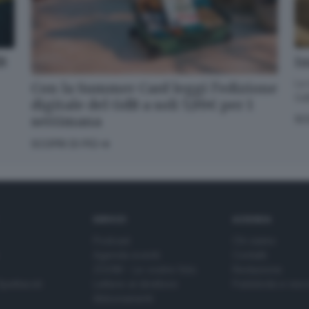
dB
Im
La 
Con la Summer Card leggi l’edizione
GdB
digitale del GdB a soli 5,99€ per 1
settimana
SC
SCOPRI DI PIÙ
SERVIZI
AZIENDA
Podcast
Chi siamo
Agenda eventi
Contatti
ZOOM - Le vostre foto
Redazione
Spettacoli
Lettere al direttore
Pubblicità e nec
Abbonamenti