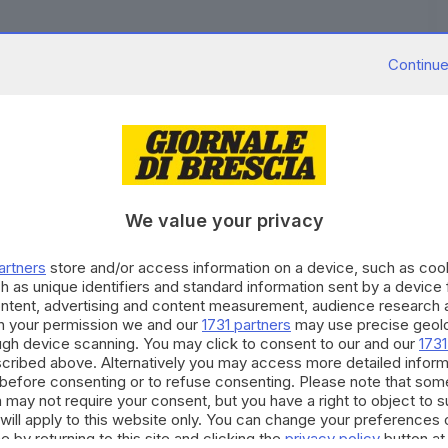
Continue
igliora e ha lasciato il reparto di terapia intensiva
o (Milano), a conferma di un quadro clinico che
presidente dell'Inter è stato ricoverato circa una
te apprensione fra i familiari e da parte di tutto il
fino a sabato. Poi, qualche giorno di assestamento
We value your privacy
poco fa la decisione dei medici di trasferirlo dalla
ino i familiari più stretti con cui ha avuto modo di
artners
store and/or access information on a device, such as co
rvazione e controllo da parte dei sanitari, ma il
h as unique identifiers and standard information sent by a device
ontent, advertising and content measurement, audience research 
h your permission we and our
1731 partners
may use precise geolo
ough device scanning. You may click to consent to our and our
1731
RIPRODUZIONE RISERVATA © GIORNALE DI BRESCIA
cribed above. Alternatively you may access more detailed infor
before consenting or to refuse consenting. Please note that som
 may not require your consent, but you have a right to object to 
will apply to this website only. You can change your preferences 
e by returning to this site and clicking the
privacy policy
button at