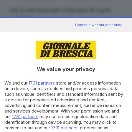
L’AI, le reti neuronali e il bisogno di regole
10.08.2026
Continue without accepting
Canale WhatsApp GDB
Breaking news in tempo reale
We value your privacy
Seguici
We and our
1731 partners
store and/or access information
on a device, such as cookies and process personal data,
such as unique identifiers and standard information sent by
a device for personalised advertising and content,
advertising and content measurement, audience research
and services development. With your permission we and
our
1731 partners
may use precise geolocation data and
identification through device scanning. You may click to
consent to our and our
1731 partners
’ processing as