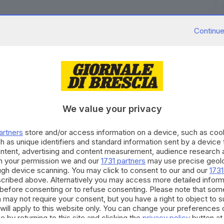
Continue
 via mare tra il porto di Termoli e le Isole Tremiti
izioni meteo-marine non è stato possibile oggi
elago. Il vento forte da nord-ovest forza 6 e il mare
We value your privacy
i maltempo da ieri imperversa sulla costa molisana
ture. Quotidianamente sono due le imbarcazioni che
artners
store and/or access information on a device, such as co
il porticciolo di San Domino: la motonave "Santa Lucia"
h as unique identifiers and standard information sent by a device
ontent, advertising and content measurement, audience research 
h your permission we and our
1731 partners
may use precise geolo
RIPRODUZIONE RISERVATA © GIORNALE DI BRESCIA
ough device scanning. You may click to consent to our and our
1731
cribed above. Alternatively you may access more detailed infor
before consenting or to refuse consenting. Please note that som
 may not require your consent, but you have a right to object to 
will apply to this website only. You can change your preferences 
e by returning to this site and clicking the
privacy policy
button at