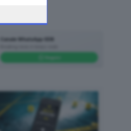
Canale WhatsApp GDB
Breaking news in tempo reale
Seguici