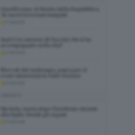
Onorificenze al Merito della Repubblica,
38 nuovi bresciani insigniti
07.08.2026
Qual è la canzone di Guccini che ti ha
accompagnato nella vita?
07.08.2026
Bloccati dal maltempo, paura per 11
scout minorenni in Valle Dorizzo
07.08.2026
I PIÙ LETTI
Michela, morta dopo l’incidente davanti
alla figlia: donati gli organi
07.08.2026