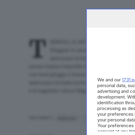
T
ERMOLI, 14 SET - Stop ai collegamenti
(Foggia). A causa delle avverse cond
assicurare la traversata verso l'arcip
mosso hanno impedito la partenza. L'ondata d
con forti piogge e brusco calo delle tempera
We and our
1731 p
assicurano la tratta tra lo scalo di Termoli e 
personal data, suc
e il traghetto veloce Napoli Jet.
advertising and c
development. Wit
identification thr
processing as des
your preferences 
Maltempo
TERMOLI
ARGOMENTI
your personal data
Your preferences 
consent at any tim