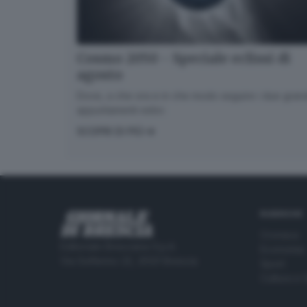
Cosmo 2050 - Speciale eclissi di
agosto
Dove, a che ora e in che modo seguire i due gran
appuntamenti estivi.
SCOPRI DI PIÙ
RUBRICHE
Cronaca
Editoriale Bresciana S.p.A.
Economia
Via Solferino 22, 25121 Brescia
Sport
Cultura e 