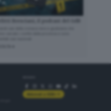
litti Bresciani, il podcast del GdB
randi casi della cronaca nera e giudiziaria che
no varcato i confini della provincia e sono
entati casi nazionali
COLTA
SEGUICI
Abbonati a GDB+
rologie