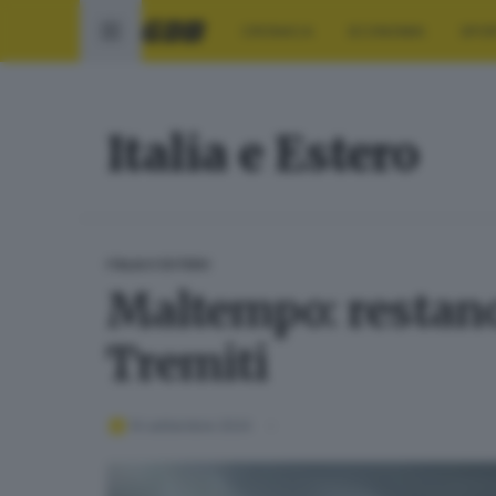
CRONACA
ECONOMIA
SPO
Italia e Estero
ITALIA E ESTERO
Maltempo: restano 
Tremiti
14 settembre 2024