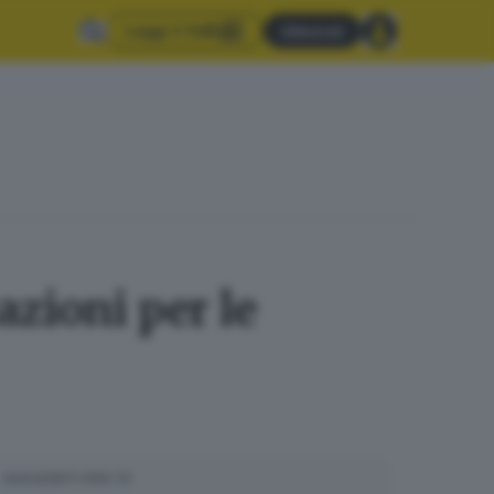
Leggi il GdB
Abbonati
zioni per le
SUGGERITI PER TE