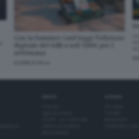
De
I g
Con la Summer Card leggi l’edizione
han
di
digitale del GdB a soli 5,99€ per 1
div
settimana
AS
SCOPRI DI PIÙ
SERVIZI
AZIENDA
Podcast
Chi siamo
Agenda eventi
Contatti
ZOOM - Le vostre foto
Redazione
Spettacoli
Lettere al direttore
Pubblicità e nec
Abbonamenti