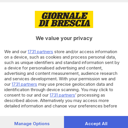
Canale WhatsApp GDB
Breaking news in tempo reale
Seguici
We value your privacy
We and our
1731 partners
store and/or access information
on a device, such as cookies and process personal data,
such as unique identifiers and standard information sent by
a device for personalised advertising and content,
advertising and content measurement, audience research
and services development. With your permission we and
our
1731 partners
may use precise geolocation data and
identification through device scanning. You may click to
consent to our and our
1731 partners
’ processing as
described above. Alternatively you may access more
detailed information and change your preferences before
consenting or to refuse consenting. Please note that some
processing of your personal data may not require your
consent, but you have a right to object to such processing.
Cosmo 2050 - Speciale eclissi di agosto
Manage Options
Accept All
Your preferences will apply to this website only. You can