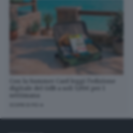
Con la Summer Card leggi l’edizione
digitale del GdB a soli 5,99€ per 1
settimana
SCOPRI DI PIÙ