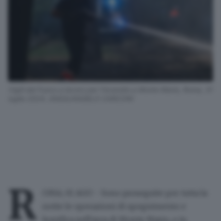
Vigili del Fuoco a lavoro per l’incendio a Monte Mario, Roma, 31
luglio 2024. ANSA/ANGELO CARCONI
R
OMA, 01 AGO - Sono proseguite per tutta la
notte le operazioni di spegnimento e
bonifica nell'area di Monte Mario, e in