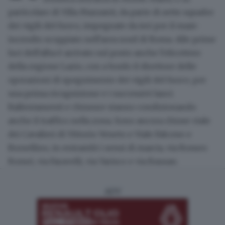
particolare di Villa Mazzanti, da parte di sette squadre
dei vigili del fuoco, impegnate da ieri per il maxi-
incendio scoppiato nell'area nord di Roma. Alle prime
luci dell'alba è arrivato sul posto anche l'elicottero
della regione Lazio, con a bordo il direttore delle
operazioni di spegnimento dei vigili del fuoco, per
una prima ricognizione e i successivi lanci.
Rallentamenti e chiusure stanno condizionando
anche il traffico nella zona. Sono ancora chiuse viale
dei Cavalieri di Vittorio Veneto e Viale Falcone e
Borsellino, in entrambi i sensi di marcia, via Romeo
Romei, via Faravelli, via Varisco e via Bausan.
ADV