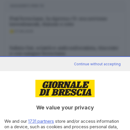
SUGGERITI PER TE
Pmi bresciane, la ripresa c’è: ora servono
investimenti, visione e rete
07.08.2026
Saluta Gut, sciatrice anticonformista, vincente
e con sangue bresciano
07.08.2026
Continue without accepting
«Quando Berlusconi comprava i quadri in tv:
così diventai suo curatore»
07.08.2026
We value your privacy
We and our
1731 partners
store and/or access information
on a device, such as cookies and process personal data,