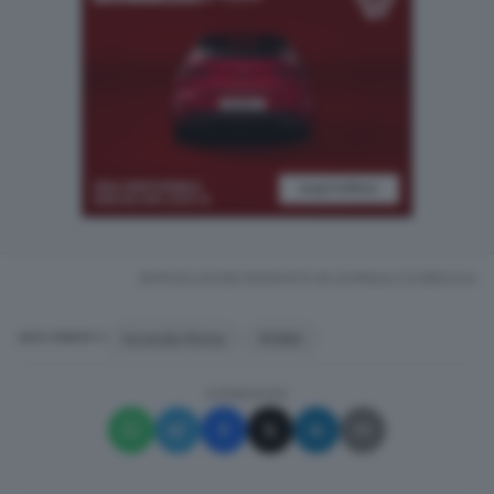
RIPRODUZIONE RISERVATA © GIORNALE DI BRESCIA
Incendio Roma
ROMA
ARGOMENTI
CONDIVIDI