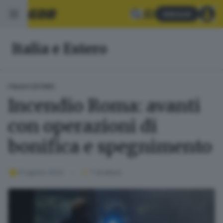
Abbonati
Italia e Estero
ITALIA E ESTERO
Incendio Roma: avanti
con operazioni di
bonifica e spegnimento
01 agosto 2024
1
' di lettura