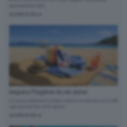
appuntamenti estivi.
SCOPRI DI PIÙ
Impara l’inglese in un mese
La nuova edizione in cinque volumi è in edicola con il GdB
ogni giovedì fino al 20 agosto
SCOPRI DI PIÙ