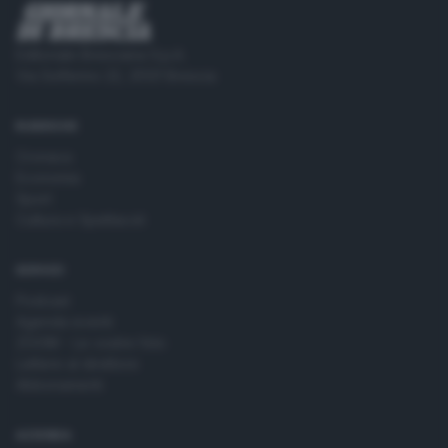
Editoriale Bresciana S.p.A.
Via Solferino 22, 25121 Brescia
RUBRICHE
Cronaca
Economia
Sport
Cultura e Spettacoli
SERVIZI
Podcast
Agenda eventi
ZOOM - Le vostre foto
Lettere al direttore
Abbonamenti
AZIENDA