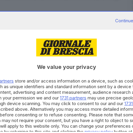
Continue
ngresso negli Stati Uniti per i cittadini di 12 Paesi,
residente Donald Trump, è entrato in vigore alle
We value your privacy
 06:01 in Italia), secondo il testo del decreto
re gli Stati Uniti da terroristi stranieri e altre
artners
store and/or access information on a device, such as co
 testo, riguarda i cittadini di Afghanistan, Myanmar,
h as unique identifiers and standard information sent by a device
ontent, advertising and content measurement, audience research 
itrea, Haiti, Iran, Libia, Somalia, Sudan e Yemen.
h your permission we and our
1731 partners
may use precise geolo
ough device scanning. You may click to consent to our and our
1731
RIPRODUZIONE RISERVATA © GIORNALE DI BRESCIA
cribed above. Alternatively you may access more detailed infor
before consenting or to refuse consenting. Please note that som
 may not require your consent, but you have a right to object to 
will apply to this website only. You can change your preferences 
e by returning to this site and clicking the
privacy policy
button at