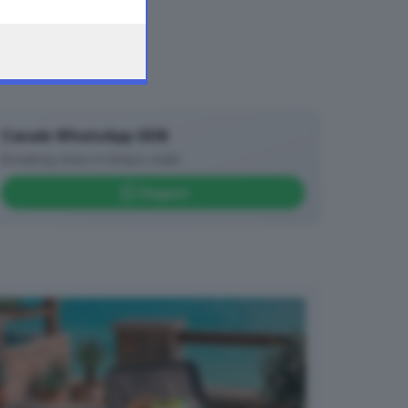
Canale WhatsApp GDB
Breaking news in tempo reale
Seguici