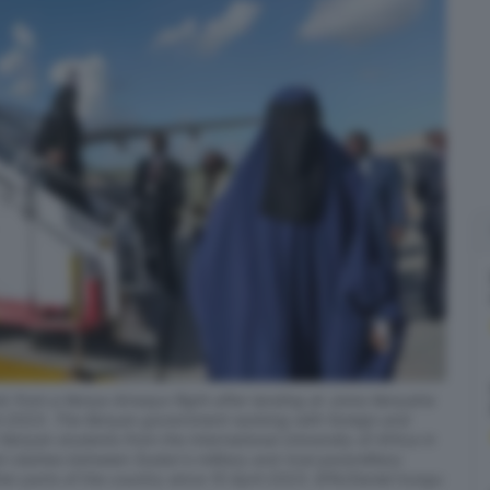
rom a Kenya Airways flight after landing at Jomo Kenyatta
pril 2023. The Kenyan government working with foreign and
 Kenyan students from the International University of Africa in
 clashes between Sudan's military and rival paramilitary
r parts of the country since 15 April 2023. EPA/Daniel Irungu