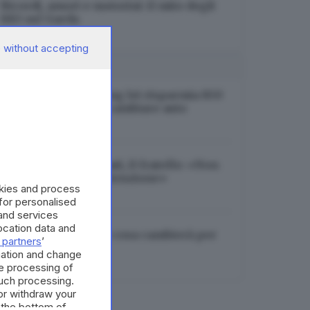
Ricordi, amori e motorini: il mito degli
883 sul Garda
09.08.2026
 without accepting
I PIÙ LETTI
Con lo smart working lei risparmia 850
euro, lui ha dovuto cambiare auto
09.08.2026
Omicidio Elena Lonati, il fratello: «Non
credo a quella ricostruzione»
okies and process
09.08.2026
 for personalised
and services
cation data and
Pgt di Brescia, ecco cosa cambierà per
 partners
’
chi vuole costruire
mation and change
09.08.2026
e processing of
such processing.
or withdraw your
 the bottom of