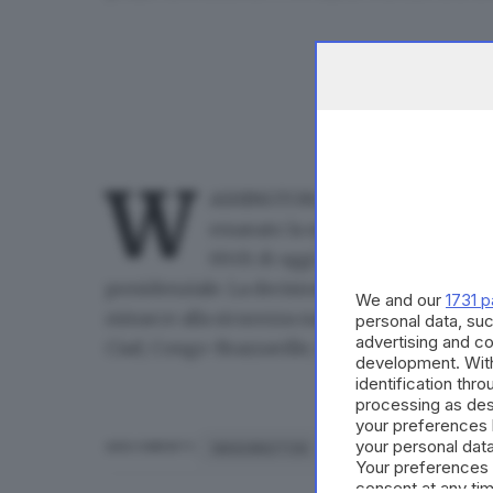
W
ASHINGTON, 09 GIU - Il divieto d'i
emanato la scorsa settimana dal p
00:01 di oggi ora di Washington (le
presidenziale. La decisione, presa per "protegge
We and our
1731 p
minacce alla sicurezza nazionale", si legge nel
personal data, suc
advertising and c
Ciad, Congo-Brazzaville, Guinea Equatoriale, Er
development. Wit
identification thr
processing as des
your preferences 
your personal data
WASHINGTON
ARGOMENTI
Your preferences 
consent at any tim