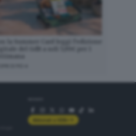
n la Summer Card leggi l’edizione
gitale del GdB a soli 5,99€ per 1
ettimana
OPRI DI PIÙ
SEGUICI
Abbonati a GDB+
rologie