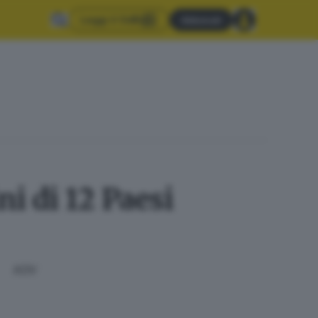
Leggi il GdB
Abbonati
ni di 12 Paesi
ADV