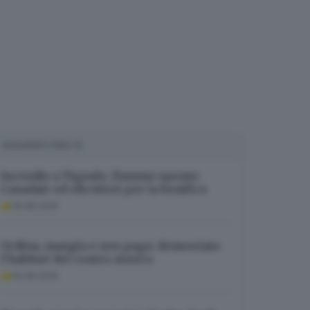
SUGGERITI PER TE
Incendio a Tignale, fiamme spente:
Canadair ed elicotteri per la bonifica
09.08.2026
Ordina, mangia e non paga: denunciata
l’habitué del centro storico
09.08.2026