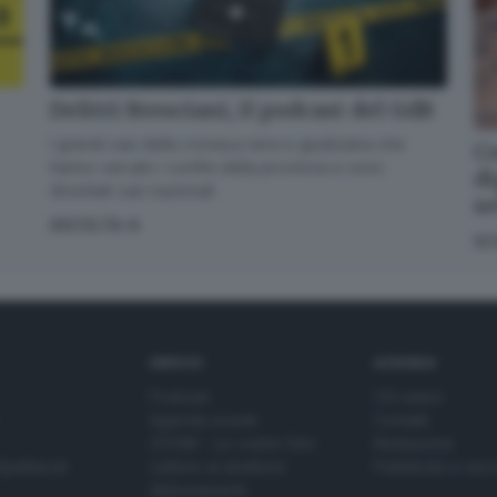
Delitti Bresciani, il podcast del GdB
I grandi casi della cronaca nera e giudiziaria che
Co
hanno varcato i confini della provincia e sono
di
diventati casi nazionali
s
ASCOLTA
SC
SERVIZI
AZIENDA
Podcast
Chi siamo
Agenda eventi
Contatti
ZOOM - Le vostre foto
Redazione
Spettacoli
Lettere al direttore
Pubblicità e nec
Abbonamenti