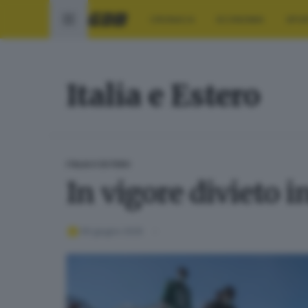
CRONACA
ECONOMIA
SPO
Italia e Estero
ITALIA E ESTERO
In vigore divieto i
09 giugno 2025