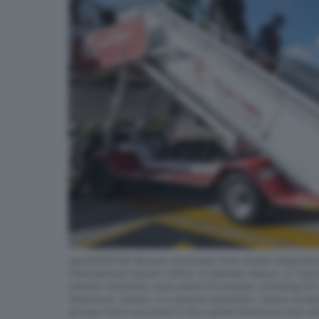
epa10595146 Kenyan evacuees from Sudan disembark f
International Airport (JKIA), in Nairobi, Kenya, 27 A
interior ministries, evacuated 63 people, including 60
Khartoum, Sudan, in a special operation. Heavy armed
groups have occurred in the capital Khartoum and othe