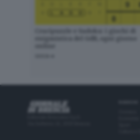
Crucipuzzle e Sudoku: i giochi di
enigmistica del GdB, ogni giorno
online
GIOCA
RUBRICHE
Cronaca
Editoriale Bresciana S.p.A.
Economia
Via Solferino 22, 25121 Brescia
Sport
Cultura e 