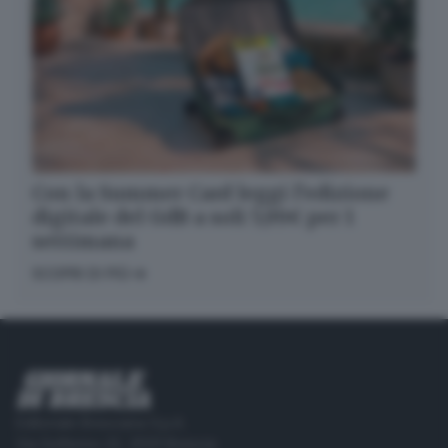
Con la Summer Card leggi l’edizione
digitale del GdB a soli 5,99€ per 1
settimana
SCOPRI DI PIÙ
Editoriale Bresciana S.p.A.
Via Solferino 22, 25121 Brescia