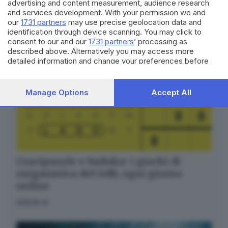
advertising and content measurement, audience research
and services development. With your permission we and
our
1731 partners
may use precise geolocation data and
identification through device scanning. You may click to
consent to our and our
1731 partners
’ processing as
described above. Alternatively you may access more
detailed information and change your preferences before
consenting or to refuse consenting. Please note that some
processing of your personal data may not require your
consent, but you have a right to object to such processing.
Manage Options
Accept All
Your preferences will apply to this website only. You can
change your preferences or withdraw your consent at any
time by returning to this site and clicking the
privacy policy
button at the bottom of the webpage.
Crucipuzzle e Sudoku: i giochi di
enigmistica del GdB, ogni giorno
online
GIOCA