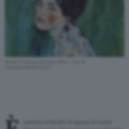
Ritratto di signora di Gustav Klimt - Foto ©
www.giornaledibrescia.it
autentico
il
Ritratto
di
signora
di Gustav