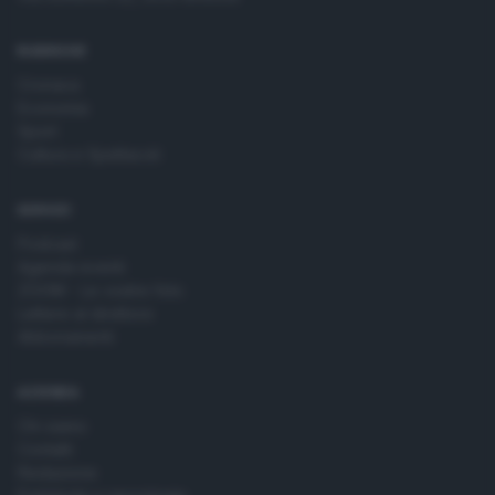
RUBRICHE
Cronaca
Economia
Sport
Cultura e Spettacoli
SERVIZI
Podcast
Agenda eventi
ZOOM - Le vostre foto
Lettere al direttore
Abbonamenti
AZIENDA
Chi siamo
Contatti
Redazione