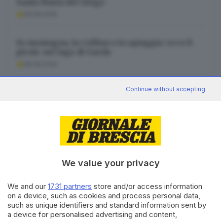
Santa Maria del Giogo
09.08.2026
In montagna, in collina o in spiaggia: ecco il
picnic sul lago di Garda
09.08.2026
Continue without accepting
Un mare di saluti da Viserbella
09.08.2026
We value your privacy
Canale WhatsApp GDB
We and our
1731 partners
store and/or access information
Breaking news in tempo reale
on a device, such as cookies and process personal data,
Seguici
such as unique identifiers and standard information sent by
a device for personalised advertising and content,