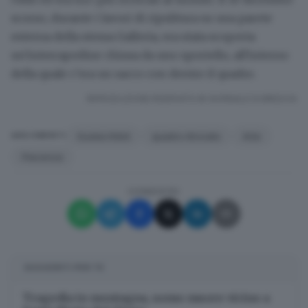
scorso, durante i lavori di
ripulitura
su una parete
esterna della stessa Galleria, era stata scoperta
un'intercapedine chiusa da uno sportello, all'interno
della quale c'era un sacco con dentro il quadro.
RIPRODUZIONE RISERVATA © GIORNALE DI BRESCIA
Gustav Klimt
quadro ritrovato
Arte
ARGOMENTI
Piacenza
CONDIVIDI
SUGGERITI PER TE
Tragedia in montagna, uomo muore vicino a