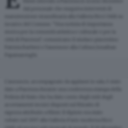
È
Klimt
ritrovato
a Piacenza lo scorso
dicembre
dal personale che eseguiva interventi di
manutenzione straordinaria alla Galleria Ricci Oddi su
incarico del Comune. "Una notizia di
importanza
storica
per la comunità artistica e culturale e per la
città di Piacenza", comunicano il sindaco piacentino
Patrizia Barbieri e l'assessore alla Cultura Jonathan
Papamarenghi.
L'annuncio
, accompagnato da
applausi
in sala, è stato
dato a Piacenza durante una conferenza stampa della
Polizia di Stato che ha dato conto degli esiti degli
accertamenti tecnici disposti sul
Ritratto di
signora
attribuito a Klimt. Il dipinto era
stato
rubato
nel 1997 alla Galleria d'arte moderna Ricci
Oddi ed era tra i più ricercati al mondo. Il 10 dicembre