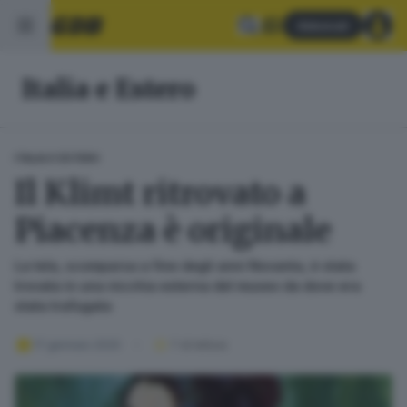
Abbonati
Italia e Estero
ITALIA E ESTERO
Il Klimt ritrovato a
Piacenza è originale
La tela, scomparsa a fine degli anni Novanta, è stata
trovata in una nicchia esterna del museo da dove era
stata trafugata
17 gennaio 2020
1
' di lettura