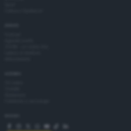
Sport
Cultura e Spettacoli
SERVIZI
Podcast
Agenda eventi
ZOOM - Le vostre foto
Lettere al direttore
Abbonamenti
AZIENDA
Chi siamo
Contatti
Redazione
Pubblicità e necrologie
SEGUICI