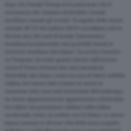
dopo che Donald Trump aveva assicurato che il
movimento filo-iraniano Hezbollah e Israele
avrebbero cessato gli scontri. "A seguito delle sirene
suonate all'1:35 del mattino (00:35 ora italiana, ndr) in
diverse aree del nord di Israele, l'aeronautica
israeliana ha intercettato due proiettili entrati in
territorio israeliano dal Libano", ha scritto l'esercito
su Telegram. Secondo quanto riferito dall'esercito,
scrive il Times of Israel, due razzi lanciati da
Hezbollah dal Libano contro la zona di Safed, nell'Alta
Galilea, che hanno fatto scattare le sirene in
numerose città, sono stati intercettati. Nel frattempo,
un drone apparentemente appartenente a Hezbollah
ha colpito una postazione militare nella Galilea
occidentale, vicino al confine con il Libano. Le sirene
hanno suonato in diverse città della zona a seguito
dell'attacco. L'Idf afferma che non ci sono stati feriti