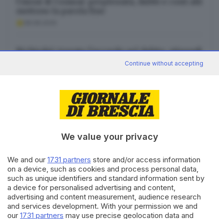
Unioni di Comuni: perplessità, dubbi e costi alti
mettono la parola fine
08.08.2026
Richiedei: trovato l’accordo sul debito, stipendi
garantiti
Continue without accepting
08.08.2026
We value your privacy
Canale WhatsApp GDB
Breaking news in tempo reale
We and our
1731 partners
store and/or access information
on a device, such as cookies and process personal data,
Seguici
such as unique identifiers and standard information sent by
a device for personalised advertising and content,
advertising and content measurement, audience research
and services development. With your permission we and
our
1731 partners
may use precise geolocation data and