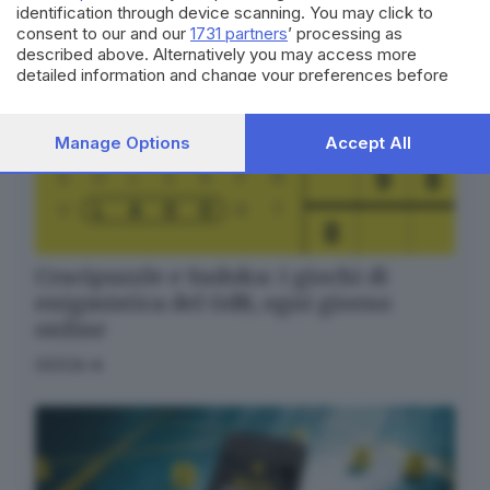
identification through device scanning. You may click to
consent to our and our
1731 partners
’ processing as
described above. Alternatively you may access more
detailed information and change your preferences before
consenting or to refuse consenting. Please note that some
processing of your personal data may not require your
consent, but you have a right to object to such processing.
Manage Options
Accept All
Your preferences will apply to this website only. You can
change your preferences or withdraw your consent at any
time by returning to this site and clicking the
privacy policy
button at the bottom of the webpage.
Crucipuzzle e Sudoku: i giochi di
enigmistica del GdB, ogni giorno
online
GIOCA