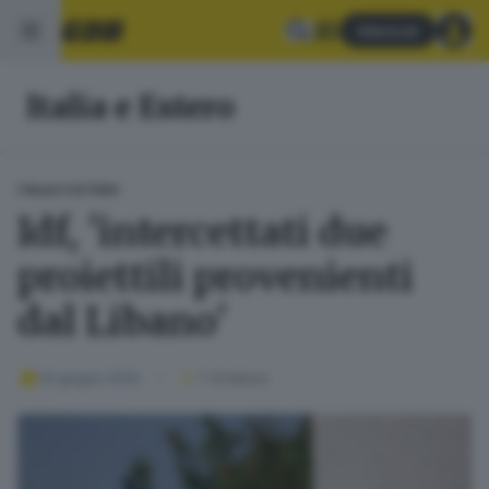
Abbonati
Italia e Estero
ITALIA E ESTERO
Idf, 'intercettati due
proiettili provenienti
dal Libano'
02 giugno 2026
1
' di lettura