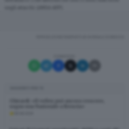
negli attacchi. (ANSA-AFP).
RIPRODUZIONE RISERVATA © GIORNALE DI BRESCIA
CONDIVIDI
SUGGERITI PER TE
Ghirardi: «Il volley può ancora crescere,
sogno una Nazionale a Brescia»
08.08.2026