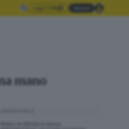
Leggi il GdB
Abbonati
 una mano
SUGGERITI PER TE
Meteo: si allenta la morsa