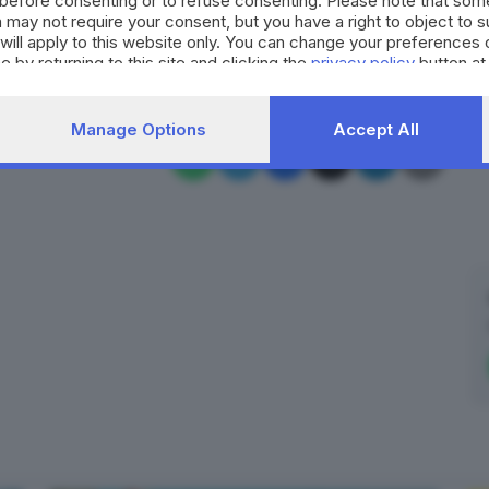
before consenting or to refuse consenting. Please note that som
 may not require your consent, but you have a right to object to 
RIPRODUZIONE RISERVATA © GIORNALE DI BRESCIA
will apply to this website only. You can change your preferences 
e by returning to this site and clicking the
privacy policy
button at
Manage Options
Accept All