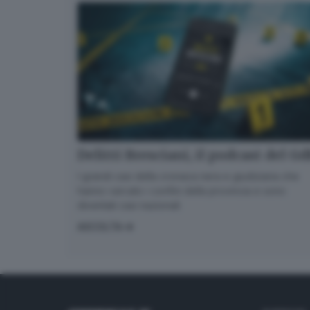
Delitti Bresciani, il podcast del G
I grandi casi della cronaca nera e giudiziaria che
hanno varcato i confini della provincia e sono
diventati casi nazionali
ASCOLTA