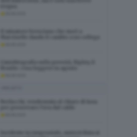
dell’anticiclone, ma è solo una breve
tregua
08.08.2026
Il minatore bresciano che morì a
Marcinelle dando il cambio a un collega
08.08.2026
L’autobiografia sulla povertà, Ripley, il
Brasile: cosa leggere in agosto
08.08.2026
I PIÙ LETTI
Berlucchi, vendemmia al chiaro di luna
per preservare l’uva dal caldo
08.08.2026
Incidente in tangenziale, motociclista si