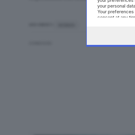
your preferences 
your personal data
Your preferences 
consent at any tim
the webpage.
VICENZA
ARGOMENTI
CONDIVIDI