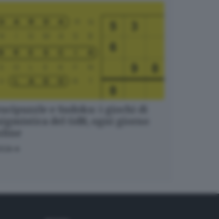
ucipuzzle e Sudoku: i giochi di
igmistica del GdB, ogni giorno
nline
OCA