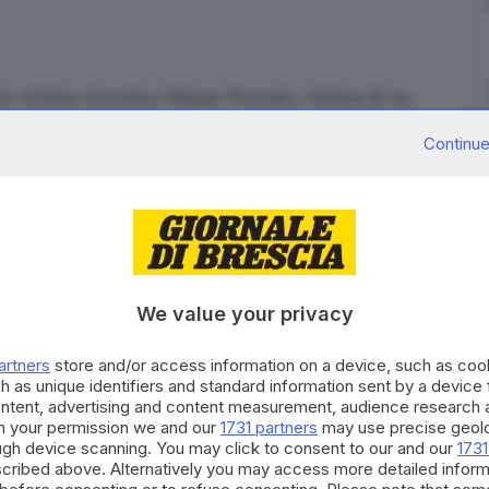
x ciclista vicentino Filippo Pozzato, vittima di un
procurato una frattura allo scafoide. A raccontare il
Continue
l, è lo stesso campione 44enne, vincitore tra l'altro
ur de France e una al Giro d'Italia. "Stavo scendendo
 tratto tra Santa Caterina di Lusiana a Laverda,
un centro abitato un anziano è uscito dalla propria
 strada. A quel punto me lo sono trovato davanti
n sono riuscito ad evitarlo". Entrambi sono finiti a
We value your privacy
 mano, ha poi dovuto sottoporsi ad accertamenti
o. All'ex ciclista è stato applicato un tutore per
artners
store and/or access information on a device, such as co
h as unique identifiers and standard information sent by a device
 vicentino, originario di Sandrigo, ha approfittato per
ontent, advertising and content measurement, audience research 
portante su quanto sia importante "rispettare gli altri
h your permission we and our
1731 partners
may use precise geolo
ough device scanning. You may click to consent to our and our
1731
 o automobilisti. La sicurezza non è solo una
cribed above. Alternatively you may access more detailed infor
ttivo, civile e sociale".