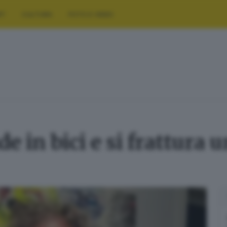
RT
CULTURA
FOTO E VIDEO
de in bici e si frattura