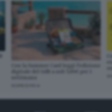
dB
Cr
en
Con la Summer Card leggi l’edizione
o
digitale del GdB a soli 5,99€ per 1
GI
settimana
SCOPRI DI PIÙ