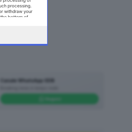
e processing of
such processing.
or withdraw your
 the bottom of
Canale WhatsApp GDB
Breaking news in tempo reale
Seguici