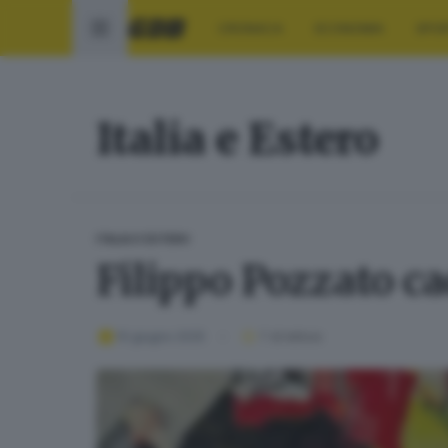
CRONACA
ECONOMIA
SPO
Italia e Estero
ITALIA E ESTERO
Filippo Pozzato ca
10 giugno 2025
1
' di lettura