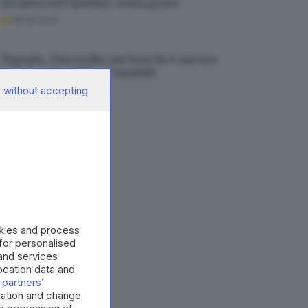
incastra nel lunotto: resta grave
08.08.2026
Tignale, l’incendio nei boschi è ancora
in corso: in arrivo i Canadair
 without accepting
08.08.2026
okies and process
 for personalised
and services
cation data and
 partners
’
mation and change