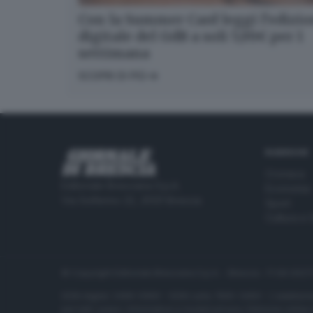
Con la Summer Card leggi l’edizi
digitale del GdB a soli 5,99€ per 1
settimana
SCOPRI DI PIÙ
RUBRICHE
Cronaca
Editoriale Bresciana S.p.A.
Economia
Via Solferino 22, 25121 Brescia
Sport
Cultura e 
© Copyright Editoriale Bresciana S.p.A. - Brescia - P.IVA 00
ISSN digital: 2499-099X - ISSN carta: 1590-346X - L'adattamen
per tutti i paesi. Informative e moduli privacy. Edizione onlin