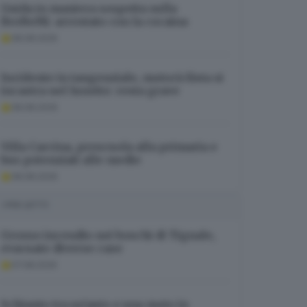
Guida in maniera sospetta sulla
BreBeMi: arrestato con la cocaina
08.08.2026
Incidente in tangenziale, motociclista si
incastra nel lunotto: resta grave
08.08.2026
Villa Carcina, prescuola alla primaria e
bus potenziati alle medie
08.08.2026
I PIÙ LETTI
Grosso incendio nei boschi di Tignale,
evacuate diverse case
07.08.2026
Schianto tra un’auto e una moto in