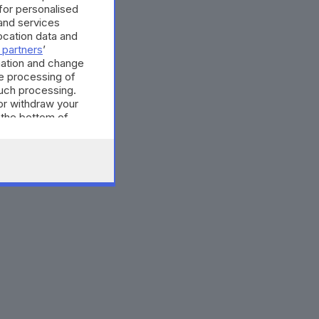
 for personalised
and services
cation data and
 partners
’
mation and change
e processing of
such processing.
or withdraw your
 the bottom of