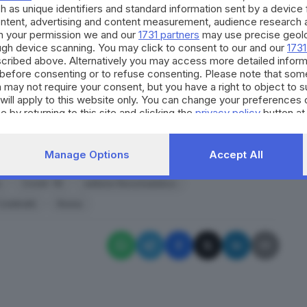
h as unique identifiers and standard information sent by a device
no raggiunto ben 904 milioni di euro di piante, fiori
ontent, advertising and content measurement, audience research 
ilioni di euro), Germania (159 milioni di euro) e
h your permission we and our
1731 partners
may use precise geolo
ough device scanning. You may click to consent to our and our
1731
cribed above. Alternatively you may access more detailed infor
o nel 2020 per il
settore florovivaistico
è pari a 1,5
before consenting or to refuse consenting. Please note that som
, con blocchi al confine ed in dogana di tanti Paesi
 may not require your consent, but you have a right to object to 
will apply to this website only. You can change your preferences 
to su gomma, la chiusura dei canali distributivi ma
e by returning to this site and clicking the
privacy policy
button at
RIPRODUZIONE RISERVATA © GIORNALE DI BRESCIA
Manage Options
Accept All
s
Covid -19
settore florovivaistico
Coldiretti
Roma