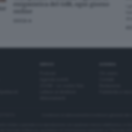
enigmistica del GdB, ogni giorno
I g
one
online
han
div
GIOCA
AS
SERVIZI
AZIENDA
Podcast
Chi siamo
Agenda eventi
Contatti
ZOOM - Le vostre foto
Redazione
Spettacoli
Lettere al direttore
Pubblicità e nec
Abbonamenti
272770173
Condizioni di abbonamento
Condizioni generali del 
to totale o parziale e la riproduzione con qualsiasi mezzo elettronico, in fu
e del Giornale di Brescia, quotidiano di informazione registrato al Tribunale 