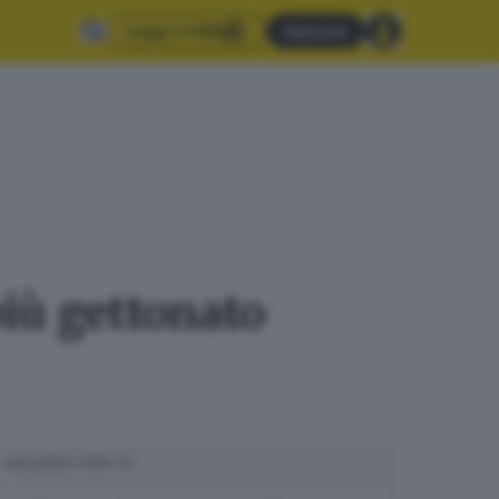
Leggi il GdB
Abbonati
più gettonato
SUGGERITI PER TE