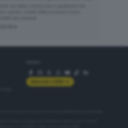
randi casi della cronaca nera e giudiziaria che
no varcato i confini della provincia e sono
entati casi nazionali
COLTA
SEGUICI
Abbonati a GDB+
rologie
servizio
Privacy
Cookie policy
Accessibilità
Pubblicità elettorale
nzione della conseguente diffusione online, sono riservati
di Brescia al n° 07/1948 in data 30 novembre 1948.