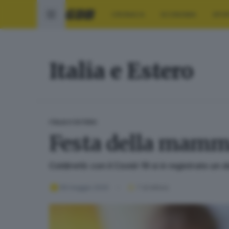
CRONACA
ECONOMIA
SPO
Italia e Estero
ITALIA E ESTERO
Festa della mamma:
Coldiretti: con il Covid-19 si è registrato un d
09 maggio 2020
1
' di lettura