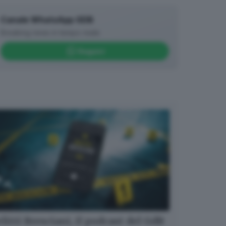
Canale WhatsApp GDB
Breaking news in tempo reale
Seguici
litti Bresciani, il podcast del GdB