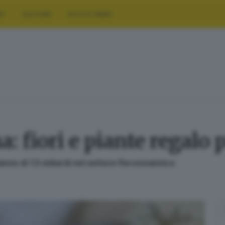
RT
CULTURA
FOTO E VIDEO
 fiori e piante regalo 
anno di 1.5 miliardi nel settore florovivaistico