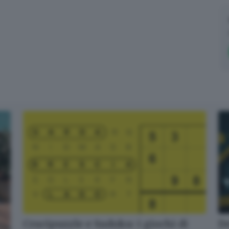
Crucipuzzle e Sudoku: i giochi di
De