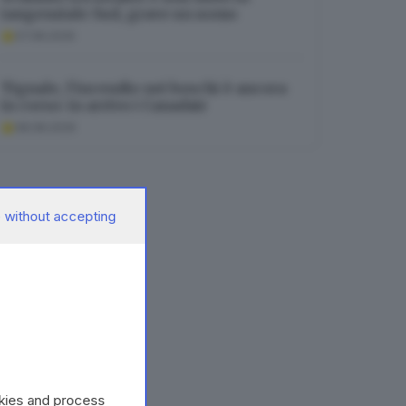
tangenziale Sud, grave un uomo
07.08.2026
Tignale, l’incendio nei boschi è ancora
in corso: in arrivo i Canadair
08.08.2026
 without accepting
okies and process