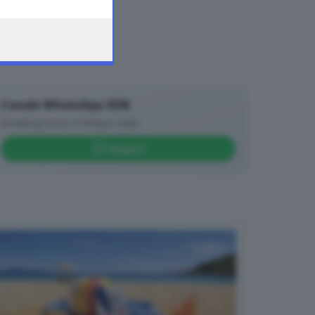
Canale WhatsApp GDB
Breaking news in tempo reale
Seguici