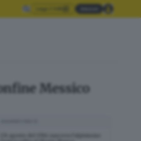
Leggi il GdB
Abbonati
confine Messico
SUGGERITI PER TE
L’8 agosto del 1786 nasceva l’alpinismo: