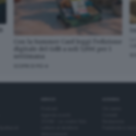
dB
Im
La 
Con la Summer Card leggi l’edizione
GdB
digitale del GdB a soli 5,99€ per 1
settimana
SC
SCOPRI DI PIÙ
SERVIZI
AZIENDA
Podcast
Chi siamo
Agenda eventi
Contatti
ZOOM - Le vostre foto
Redazione
Spettacoli
Lettere al direttore
Pubblicità e nec
Abbonamenti