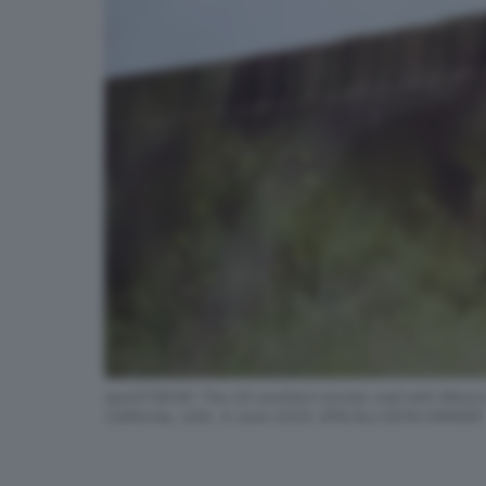
epa12156181 The US southern border wall with Mexico r
California, USA, 4 June 2025. EPA/ALLISON DINNER