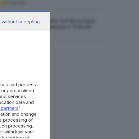
07.08.2026
Tre incendi nella notte nel Bresciano:
 without accepting
roghi a Cologne, Botticino e Torbole
07.08.2026
okies and process
 for personalised
and services
cation data and
 partners
’
mation and change
e processing of
such processing.
or withdraw your
 the bottom of