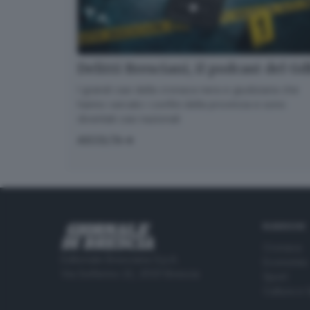
Delitti Bresciani, il podcast del G
I grandi casi della cronaca nera e giudiziaria che
hanno varcato i confini della provincia e sono
diventati casi nazionali
ASCOLTA
RUBRICHE
Cronaca
Editoriale Bresciana S.p.A.
Economia
Via Solferino 22, 25121 Brescia
Sport
Cultura e 