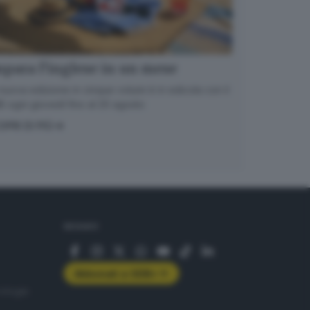
para l’inglese in un mese
nuova edizione in cinque volumi è in edicola con il
 ogni giovedì fino al 20 agosto
OPRI DI PIÙ
SEGUICI
Abbonati a GDB+
rologie