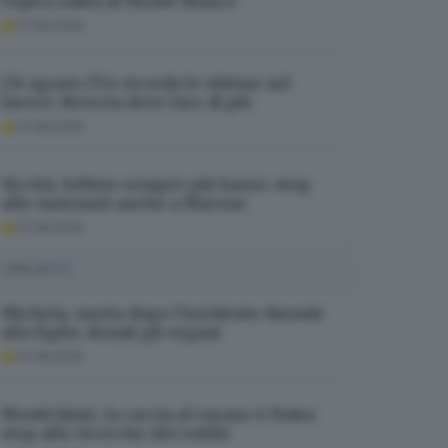
l’epica salita al Monte Bianco
07.08.2026
L’8 agosto l’Ue ricorda le vittime sul
lavoro: Brescia deve fare di più
07.08.2026
Siccità, Sebino sempre più basso: stop
alle motonavi anche a Marone
07.08.2026
I PIÙ LETTI
Michela, morta dopo l’incidente davanti
alla figlia: donati gli organi
07.08.2026
Montichiari, la caccia al varano è finita:
stop alle ricerche del rettile