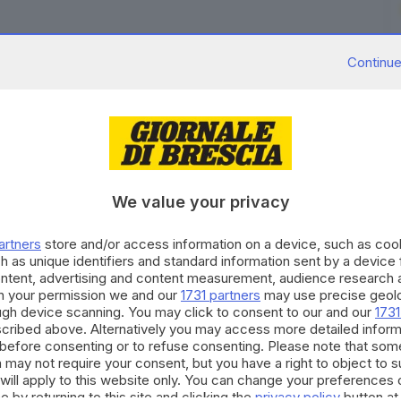
Continue
a hanno effettuato i primi fermi all'interno delle
 col Messico nell'ambito della repressione
 parte dell'amministrazione Trump: lo ha reso noto
hierava le truppe della Guardia Nazionale a Los
We value your privacy
migranti irregolari. Le inedite aree militari lungo 418
te dichiarate estensioni delle basi militari Usa dal
artners
store and/or access information on a device, such as co
tendo alle truppe di detenere temporaneamente
h as unique identifiers and standard information sent by a device
ontent, advertising and content measurement, audience research 
h your permission we and our
1731 partners
may use precise geolo
ough device scanning. You may click to consent to our and our
1731
RIPRODUZIONE RISERVATA © GIORNALE DI BRESCIA
cribed above. Alternatively you may access more detailed infor
before consenting or to refuse consenting. Please note that som
 may not require your consent, but you have a right to object to 
will apply to this website only. You can change your preferences 
e by returning to this site and clicking the
privacy policy
button at