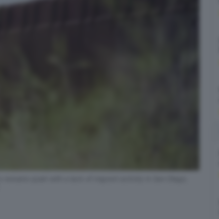
emains quiet with a lack of migrant activity in San Diego,