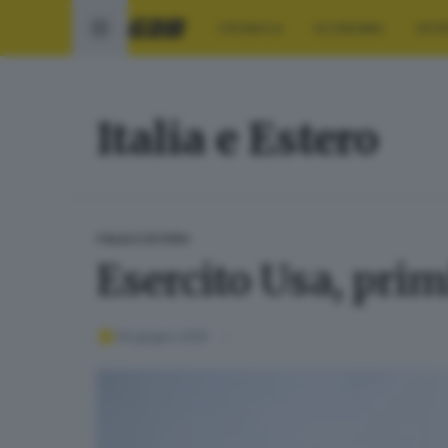
CRONACA
ECONOMIA
SPO
Italia e Estero
ITALIA E ESTERO
Esercito Usa, prim
09 giugno 2025