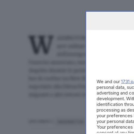
W
ASHINGTON, 09 GIU - Le truppe Us
aree militari istituite al confine
dell'immigrazione clandestina da
l'esercito americano, mentre Donald Trump sc
Angeles durante le proteste contro i raid anti 
km di confine tra New Mexico e Texas sono sta
We and our
1731 p
segretario alla Difesa Pete Hegseth, consen
personal data, suc
advertising and c
migranti e altri intrusi civili.
development. Wit
identification thr
processing as des
your preferences 
your personal data
WASHINGTON
ARGOMENTI
Your preferences 
consent at any tim