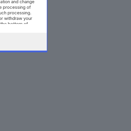
mation and change
e processing of
such processing.
or withdraw your
 the bottom of