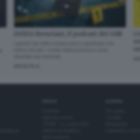
Delitti Bresciani, il podcast del GdB
Cr
en
I grandi casi della cronaca nera e giudiziaria che
o
hanno varcato i confini della provincia e sono
di
diventati casi nazionali
GI
ASCOLTA
SERVIZI
AZIENDA
Podcast
Chi siamo
Agenda eventi
Contatti
ZOOM - Le vostre foto
Redazione
Spettacoli
Lettere al direttore
Pubblicità e nec
Abbonamenti