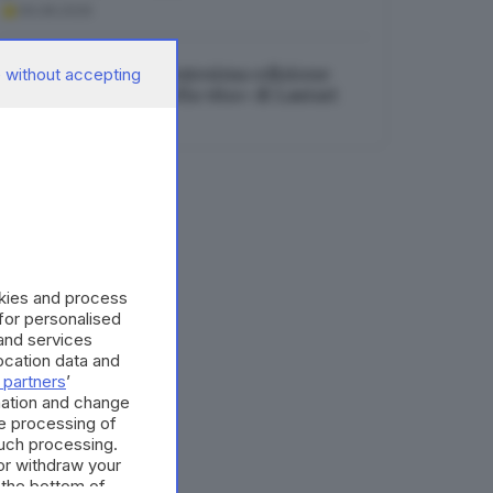
09.08.2026
A Pozzolengo la trentesima edizione
 without accepting
delle «Olimpiadi della vita» di Lautari
09.08.2026
okies and process
 for personalised
and services
cation data and
 partners
’
mation and change
e processing of
such processing.
or withdraw your
 the bottom of