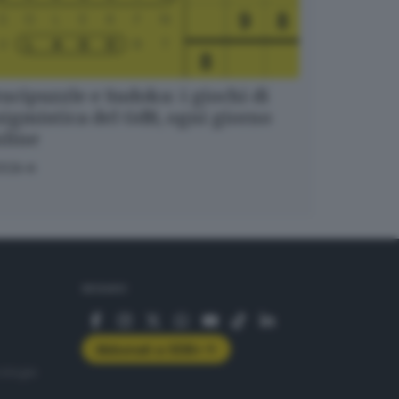
ucipuzzle e Sudoku: i giochi di
igmistica del GdB, ogni giorno
nline
OCA
SEGUICI
Abbonati a GDB+
rologie