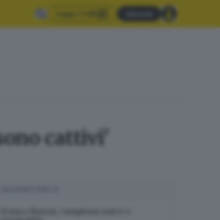
Leggi il GdB
Abbonati
ono cattivi'
SUGGERITI PER TE
Franco Baresi, campione unico e