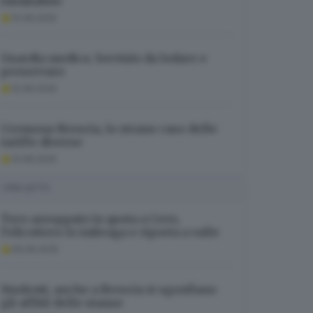
inimitabile
10.08.2026
Guardia medica. Servizio da lodare e
preservare
10.08.2026
Cremona-Brescia, lo strano caso delle
tariffe diverse
10.08.2026
I PIÙ LETTI
Toro azzoppato in quota a Cevo,
l’elicottero lo imbraga e riporta a valle
09.08.2026
Studenti, anche a Brescia si sgonfiano
gli affitti delle stanze