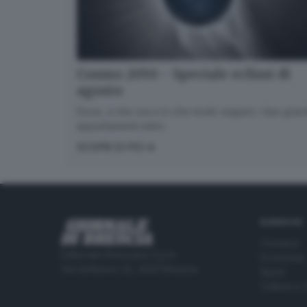
Cosmo 2050 - Speciale eclissi di
agosto
Dove, a che ora e in che modo seguire i due gran
appuntamenti estivi.
SCOPRI DI PIÙ
RUBRICHE
Cronaca
Editoriale Bresciana S.p.A.
Economia
Via Solferino 22, 25121 Brescia
Sport
Cultura e 