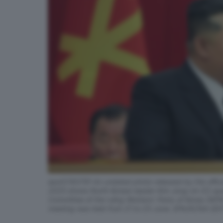
epa12193791 An undated photo released by the offic
2025 shows North Korean leader Kim Jong Un (C) spea
Committee of the ruling Workers' Party of Korea (WP
meeting was held from 21 to 23 June. EPA/KCNA E