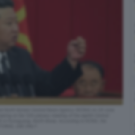
ial North Korean Central News Agency (KCNA) on 24 June
king at the 12th plenary meeting of the eighth Central
K) in Pyongyang, North Korea. According to KCNA, the
DITORIAL USE ONLY