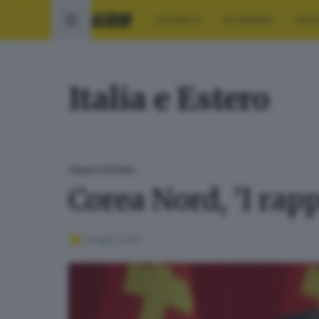
CRONACA
ECONOMIA
SPO
Italia e Estero
ITALIA E ESTERO
Corea Nord, 'I ra
29 luglio 2025