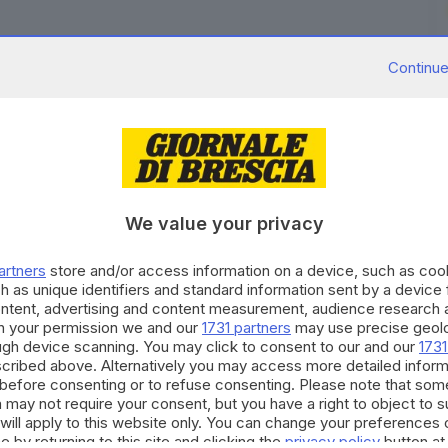
Continue
tente sorella del leader nordcoreano Kim Jong-un,
e afferma che i legami tra suo fratello e il presidente
ivi", pur escludendo l'ipotesi di colloqui bilaterali
We value your privacy
ng. Kim, numero due del dipartimento Propaganda del
a rilasciato i suoi giudizi mentre il tycoon continua a
artners
store and/or access information on a device, such as co
h as unique identifiers and standard information sent by a device
ontatti con il leader nordcoreano senza ricevere
ontent, advertising and content measurement, audience research 
h your permission we and our
1731 partners
may use precise geolo
ough device scanning. You may click to consent to our and our
1731
RIPRODUZIONE RISERVATA © GIORNALE DI BRESCIA
cribed above. Alternatively you may access more detailed infor
before consenting or to refuse consenting. Please note that som
 may not require your consent, but you have a right to object to 
will apply to this website only. You can change your preferences 
e by returning to this site and clicking the
privacy policy
button at