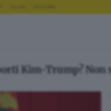
RT
CULTURA
FOTO E VIDEO
pporti Kim-Trump? Non s