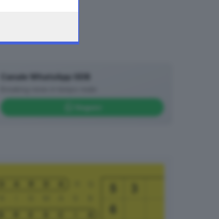
Canale WhatsApp GDB
Breaking news in tempo reale
Seguici