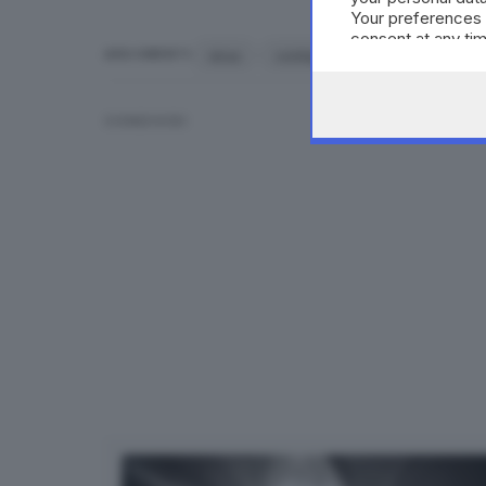
Your preferences 
consent at any tim
virus
contagio
Sars
morti
ARGOMENTI
the webpage.
CONDIVIDI