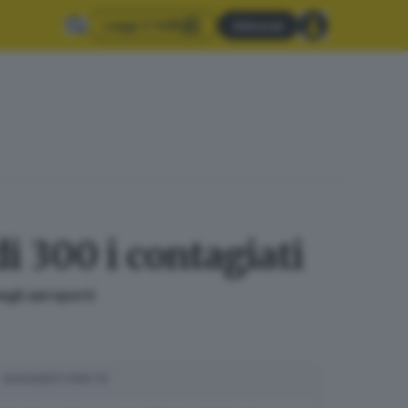
Leggi il GdB
Abbonati
di 300 i contagiati
egli aeroporti
SUGGERITI PER TE