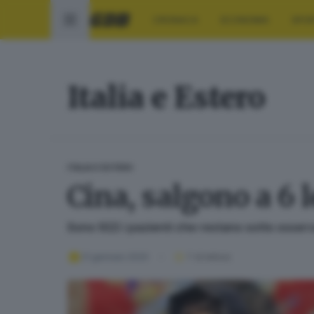
CRONACA
ECONOMIA
SPO
Italia e Estero
ITALIA E ESTERO
Cina, salgono a 6 l
Sono 922 i pazienti che restano sotto osserva
21 gennaio 2020
1
' di lettura