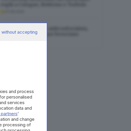
roghi a Cologne, Botticino e Torbole
07.08.2026
Saluta Gut, sciatrice anticonformista,
 without accepting
vincente e con sangue bresciano
07.08.2026
okies and process
 for personalised
and services
cation data and
 partners
’
mation and change
e processing of
such processing.