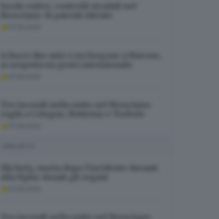
Esodo estivo, controlli stradali nel
Bresciano: 16 patenti ritirate
07.08.2026
A fuoco due auto e un furgone a Marone,
si sospetta un gesto intenzionale
07.08.2026
Tre incendi nella notte nel Bresciano:
roghi a Cologne, Botticino e Torbole
07.08.2026
I PIÙ LETTI
Michela, morta dopo l’incidente davanti
alla figlia: donati gli organi
07.08.2026
Tre incendi nella notte nel Bresciano: