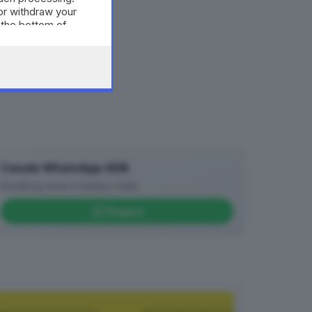
or withdraw your
 the bottom of
Canale WhatsApp GDB
Breaking news in tempo reale
Seguici