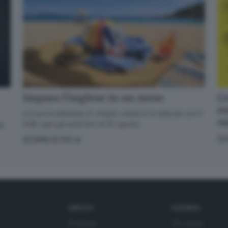
Cr
Impara l’inglese in un mese
en
La nuova edizione in cinque volumi è in edicola con il
o
GdB ogni giovedì fino al 20 agosto
di
GI
SCOPRI DI PIÙ
SERVIZI
AZIENDA
Podcast
Chi siamo