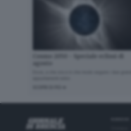
Cosmo 2050 - Speciale eclissi di
agosto
Dove, a che ora e in che modo seguire i due gran
appuntamenti estivi.
SCOPRI DI PIÙ
RUBRICHE
Cronaca