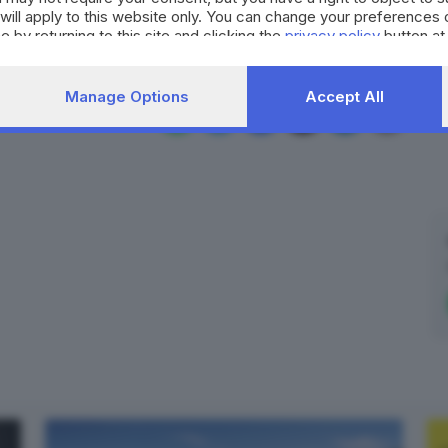
will apply to this website only. You can change your preferences 
e by returning to this site and clicking the
privacy policy
button at
Cina
Manage Options
Accept All