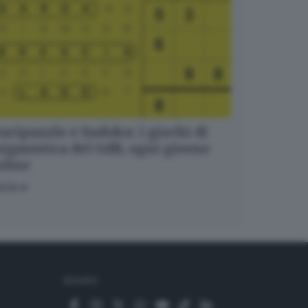
ucipuzzle e Sudoku: i giochi di
igmistica del GdB, ogni giorno
nline
OCA
SEGUICI