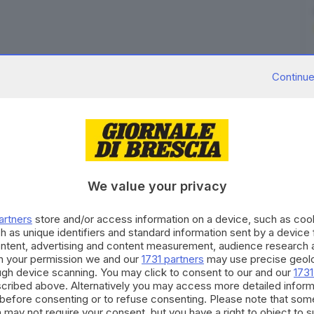
Continue
 dopo essere state
contagiate
da un
misterioso
ali
.
o i controlli
contro la propagazione del virus, che fa
ok a Hong Kong
, da
Singapore a Sydney
, le autorità
'arrivo dei voli provenienti dalle aree a rischio.
We value your privacy
endo salire il bilanci dei contagi
oltre 300
; sono 922 i
 ospedali cinesi.
artners
store and/or access information on a device, such as co
sione della salute cinese a confermare che il virus è
h as unique identifiers and standard information sent by a device
ontent, advertising and content measurement, audience research 
vocato per domani un Comitato di emergenza e le
h your permission we and our
1731 partners
may use precise geolo
no anche i mercati: le Borse asiatiche chiudono in
ough device scanning. You may click to consent to our and our
1731
cribed above. Alternatively you may access more detailed infor
before consenting or to refuse consenting. Please note that som
 may not require your consent, but you have a right to object to 
RIPRODUZIONE RISERVATA © GIORNALE DI BRESCIA