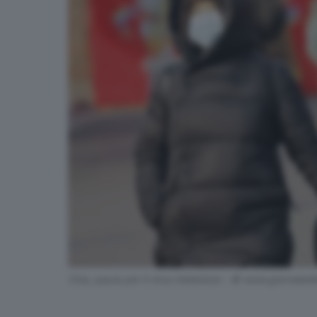
Cina, paura per il virus misterioso - © www.giornaledib