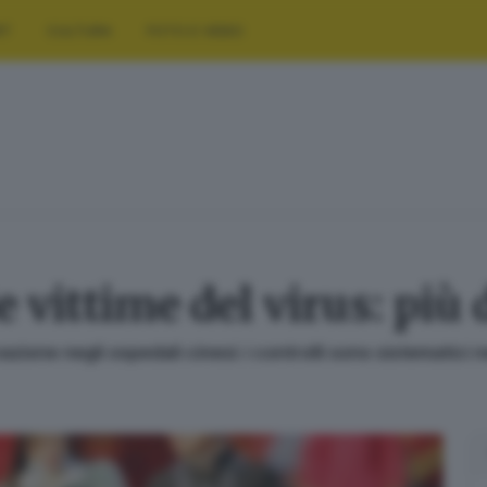
RT
CULTURA
FOTO E VIDEO
e vittime del virus: più 
zione negli ospedali cinesi: i controlli sono sistematici n