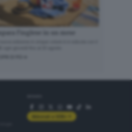
para l’inglese in un mese
nuova edizione in cinque volumi è in edicola con il
 ogni giovedì fino al 20 agosto
OPRI DI PIÙ
SEGUICI
Abbonati a GDB+
rologie