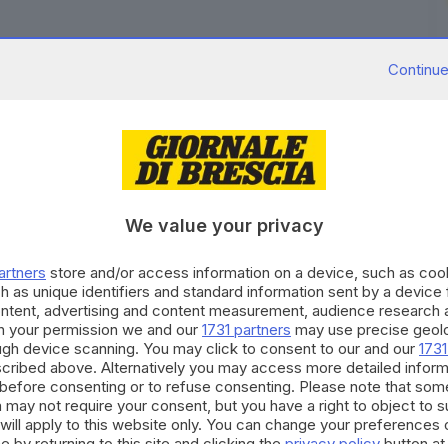
Continue
Parle Industries sono salite del 5% raggiungendo il
 ministra italiana Giorgia Meloni ha pubblicato sul
ano Narendra Modi le regala un pacco di caramelle.
arentemente ha visto aumentare l'acquisto delle
We value your privacy
ce quelle caramelle né altre ma opera nel settore
artners
store and/or access information on a device, such as co
nvestitori l'avrebbero insomma confusa per errore per
h as unique identifiers and standard information sent by a device
re alimentare e dolciario e non è però quotata in
ontent, advertising and content measurement, audience research 
h your permission we and our
1731 partners
may use precise geolo
ough device scanning. You may click to consent to our and our
1731
RIPRODUZIONE RISERVATA © GIORNALE DI BRESCIA
cribed above. Alternatively you may access more detailed infor
before consenting or to refuse consenting. Please note that som
 may not require your consent, but you have a right to object to 
will apply to this website only. You can change your preferences 
e by returning to this site and clicking the
privacy policy
button at