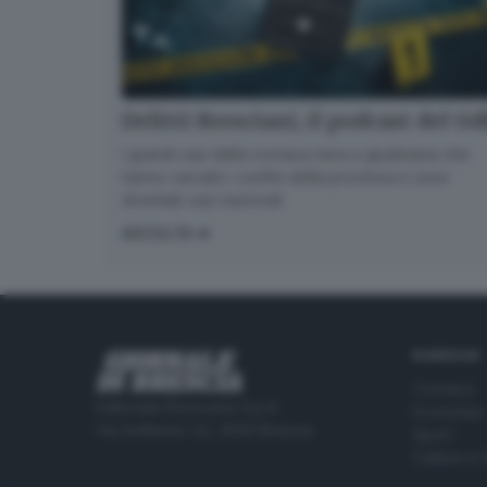
Delitti Bresciani, il podcast del G
I grandi casi della cronaca nera e giudiziaria che
hanno varcato i confini della provincia e sono
diventati casi nazionali
ASCOLTA
RUBRICHE
Cronaca
Editoriale Bresciana S.p.A.
Economia
Via Solferino 22, 25121 Brescia
Sport
Cultura e 