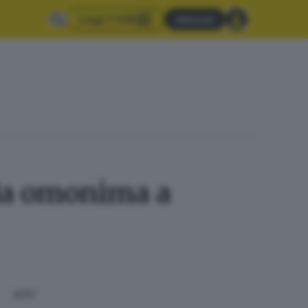
Leggi il GdB
Abbonati
nda omonima a
ADV