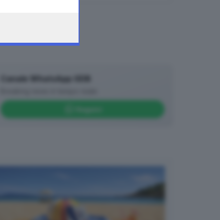
Canale WhatsApp GDB
Breaking news in tempo reale
Seguici