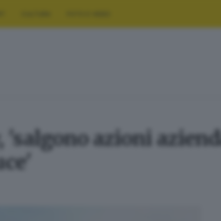
RT
CULTURA
FOTO E VIDEO
 'salgono azioni azie
uce'