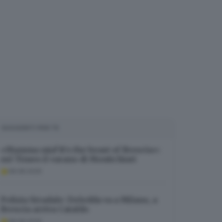
SUGGERITI PER TE
«Mamma mia! It’s the beast of Brescia»:
sul Times il varano di Montichiari
08.08.2026
Polizia Stradale: Deledda va a Milano, a
Brescia arriva Cataldo
08.08.2026