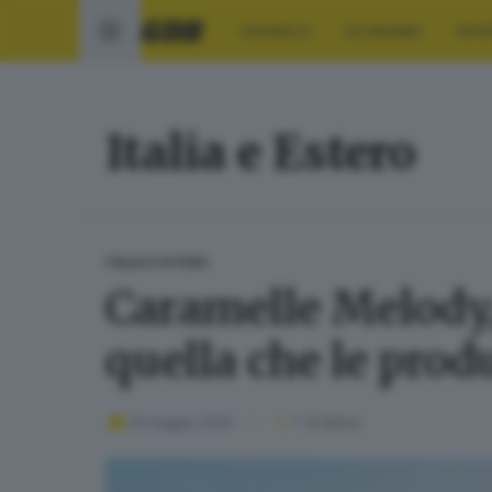
CRONACA
ECONOMIA
SPO
Italia e Estero
ITALIA E ESTERO
Caramelle Melody,
quella che le prod
20 maggio 2026
1
' di lettura