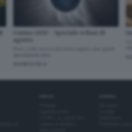
dB
Im
Cosmo 2050 - Speciale eclissi di
agosto
La 
GdB
Dove, a che ora e in che modo seguire i due grandi
appuntamenti estivi.
SC
SCOPRI DI PIÙ
SERVIZI
AZIENDA
Podcast
Chi siamo
Agenda eventi
Contatti
ZOOM - Le vostre foto
Redazione
Spettacoli
Lettere al direttore
Pubblicità e nec
Abbonamenti