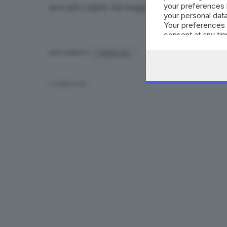
your preferences 
aree più colpite dai maggiori terremoti in olt
your personal data
Your preferences 
consent at any tim
the webpage.
CARACAS
ARGOMENTI
CONDIVIDI