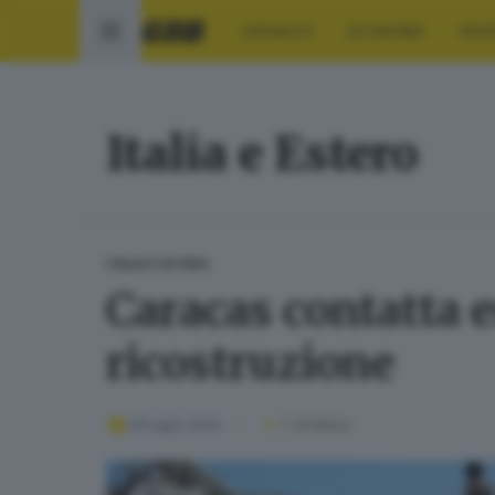
CRONACA
ECONOMIA
SPO
Italia e Estero
ITALIA E ESTERO
Caracas contatta e
ricostruzione
08 luglio 2026
1
' di lettura