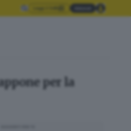
Leggi il GdB
Abbonati
iappone per la
SUGGERITI PER TE