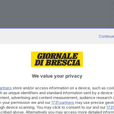
esto l'invio di specialisti da Giappone, Perù e Cile
Continue
ricostruzione delle case danneggiate dai terremoti del
a La Guaira, la zona costiera più devastata dai due
fficiale, la presidente ad interim Delcy Rodríguez ha
vasta esperienza nei terremoti e per le normative
contattati "per l'invio di esperti che valutino le
We value your privacy
sugli interventi necessari". L'obiettivo è garantire
 soddisfino gli standard tecnici che minimizzino i
artners
store and/or access information on a device, such as co
enezuela è un Paese sismicamente attivo e che tutti i
h as unique identifiers and standard information sent by a device
di un'adeguata certificazione tecnica. Rodríguez ha
ontent, advertising and content measurement, audience research 
h your permission we and our
1731 partners
may use precise geolo
 abitative permanenti alle vittime entro la fine
ough device scanning. You may click to consent to our and our
1731
ruzione che privilegi la sicurezza strutturale nelle
cribed above. Alternatively you may access more detailed infor