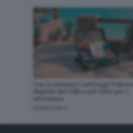
Con la Summer Card leggi l’edizi
digitale del GdB a soli 5,99€ per 1
settimana
SCOPRI DI PIÙ