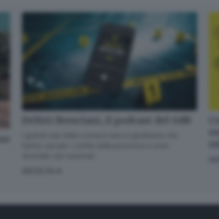
Delitti Bresciani, il podcast del GdB
Cr
en
I grandi casi della cronaca nera e giudiziaria che
one
o
hanno varcato i confini della provincia e sono
diventati casi nazionali
GI
ASCOLTA