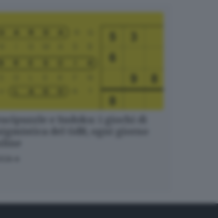
ucipuzzle e Sudoku: i giochi di
igmistica del GdB, ogni giorno
nline
OCA