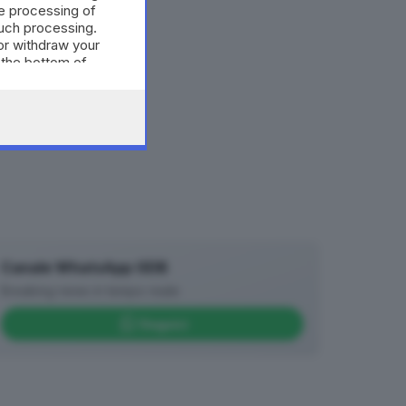
e processing of
such processing.
or withdraw your
 the bottom of
Canale WhatsApp GDB
Breaking news in tempo reale
Seguici