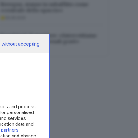
Bovegno, stanze in subaffitto come
«centrale dello spaccio»
05.08.2026
Espulsioni, il questore: «Intercettiamo
chi ha precedenti penali gravi»
 without accepting
05.08.2026
okies and process
 for personalised
and services
cation data and
 partners
’
mation and change