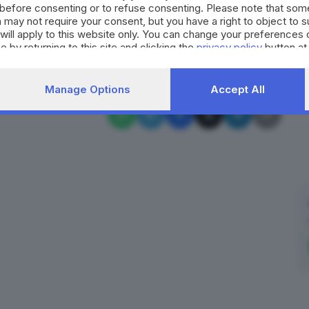
before consenting or to refuse consenting. Please note that som
re un secolo in Venezuela.
 may not require your consent, but you have a right to object to 
will apply to this website only. You can change your preferences 
RIPRODUZIONE RISERVATA © GIORNALE DI BRESCIA
e by returning to this site and clicking the
privacy policy
button at
Manage Options
Accept All