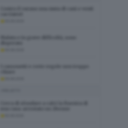
Contro il varano una muta di cani e venti
cacciatori
06.08.2026
Malata e in grave difficoltà, sono
disperata
06.08.2026
I cassonetti e certe regole non troppo
chiare
06.08.2026
I PIÙ LETTI
Cerca di sfondare a calci la finestra di
una casa: arrestato un 28enne
05.08.2026