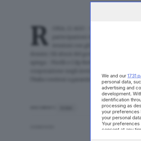
R
OMA, 12 AGO - Il governo italiano st
partecipazioni di investitori cinesi 
tensioni con gli Stati Uniti. Lo ripor
dossier. Gli sforzi del governo coinvolgerebbe
spiega - Pirelli e Cdp Reti. Un portavoce del 
cooperazione negli investimenti tra Italia e C
We and our
1731 p
l'Italia continui a garantire un trattamento eq
personal data, suc
advertising and c
development. Wit
identification thr
processing as des
ROMA
ARGOMENTI
your preferences 
your personal data
Your preferences 
CONDIVIDI
consent at any tim
the webpage.