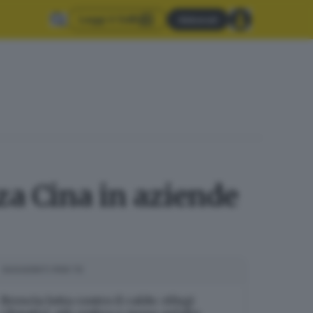
Leggi il GdB
Abbonati
za Cina in aziende
SUGGERITI PER TE
Brescia lotta contro il caldo: rifugi