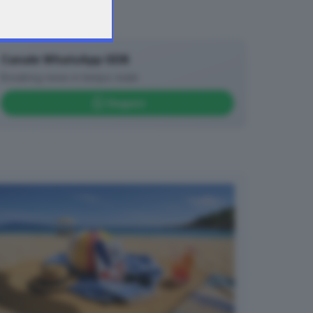
Canale WhatsApp GDB
Breaking news in tempo reale
Seguici