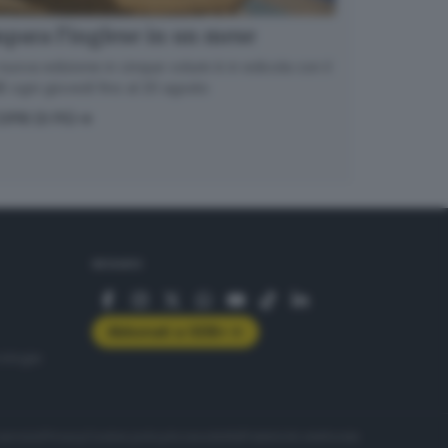
para l’inglese in un mese
nuova edizione in cinque volumi è in edicola con il
 ogni giovedì fino al 20 agosto
OPRI DI PIÙ
SEGUICI
Abbonati a GDB+
rologie
servizio
Privacy
Cookie policy
Accessibilità
Pubblicità elettorale