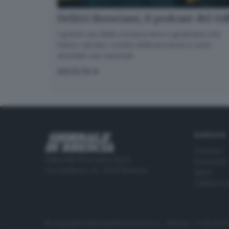
Delitti Bresciani, il podcast del G
I grandi casi della cronaca nera e giudiziaria che
hanno varcato i confini della provincia e sono
diventati casi nazionali
ASCOLTA
RUBRICHE
Cronaca
Editoriale Bresciana S.p.A.
Economia
Via Solferino 22, 25121 Brescia
Sport
Cultura e 
© Copyright Editoriale Bresciana S.p.A. - Brescia - P.IVA 00