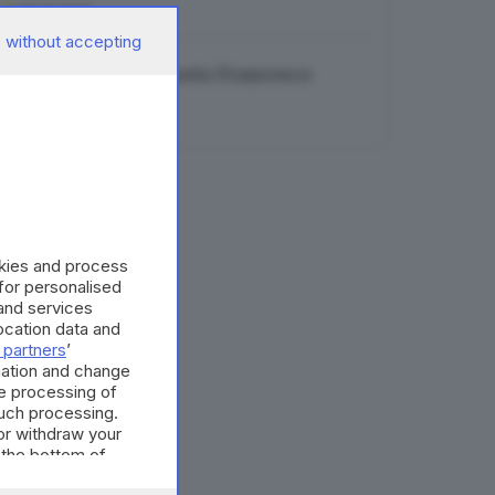
06.08.2026
 without accepting
Musica in lutto: è morto Francesco
Guccini
06.08.2026
okies and process
 for personalised
and services
cation data and
 partners
’
mation and change
e processing of
such processing.
or withdraw your
 the bottom of