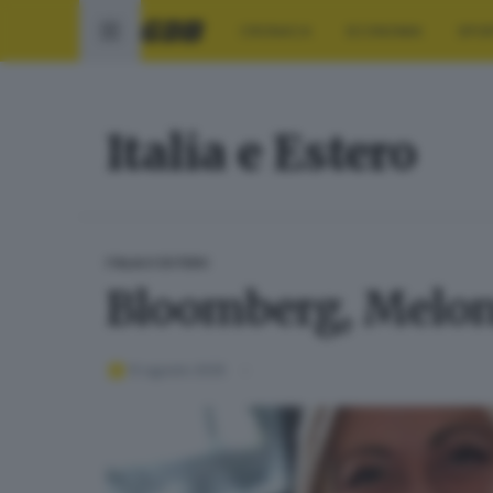
CRONACA
ECONOMIA
SPO
Italia e Estero
ITALIA E ESTERO
Bloomberg, Meloni
12 agosto 2025