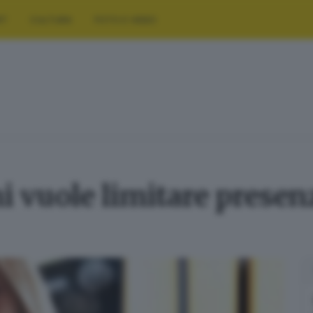
RT
CULTURA
FOTO E VIDEO
 vuole limitare presen