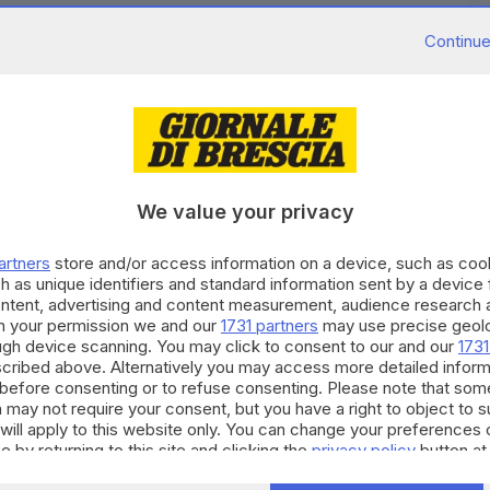
Continue
a considerando di mettere un freno alle
in aziende italiane considerate strategiche per evitare
ta l'agenzia Blomberg citando fonti familiari con il
ro sia aziende private che partecipate, come - si
We value your privacy
ministero degli Esteri cinese ha affermato che "la
ina porta benefici reciproci" e la speranza è che
artners
store and/or access information on a device, such as co
uo alle aziende cinesi.
h as unique identifiers and standard information sent by a device
ontent, advertising and content measurement, audience research 
RIPRODUZIONE RISERVATA © GIORNALE DI BRESCIA
h your permission we and our
1731 partners
may use precise geolo
ough device scanning. You may click to consent to our and our
1731
cribed above. Alternatively you may access more detailed infor
before consenting or to refuse consenting. Please note that som
 may not require your consent, but you have a right to object to 
will apply to this website only. You can change your preferences 
e by returning to this site and clicking the
privacy policy
button at