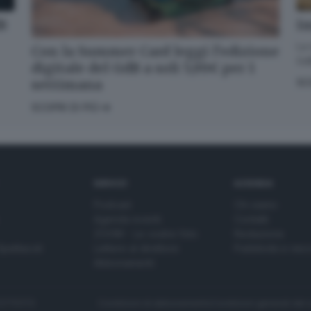
dB
Im
La 
Con la Summer Card leggi l’edizione
GdB
digitale del GdB a soli 5,99€ per 1
settimana
SC
SCOPRI DI PIÙ
SERVIZI
AZIENDA
Podcast
Chi siamo
Agenda eventi
Contatti
ZOOM - Le vostre foto
Redazione
Spettacoli
Lettere al direttore
Pubblicità e nec
Abbonamenti
272770173
Condizioni di abbonamento
Condizioni generali del 