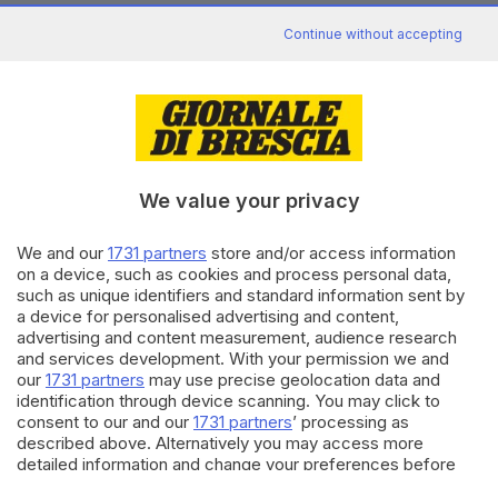
Continue without accepting
Canale WhatsApp GDB
Breaking news in tempo reale
Seguici
We value your privacy
We and our
1731 partners
store and/or access information
on a device, such as cookies and process personal data,
such as unique identifiers and standard information sent by
a device for personalised advertising and content,
advertising and content measurement, audience research
and services development. With your permission we and
our
1731 partners
may use precise geolocation data and
identification through device scanning. You may click to
consent to our and our
1731 partners
’ processing as
described above. Alternatively you may access more
detailed information and change your preferences before
consenting or to refuse consenting. Please note that some