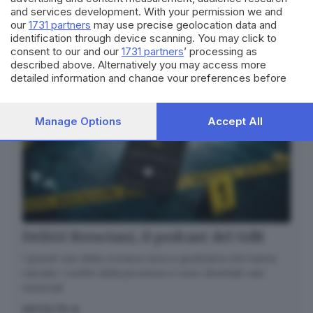
and services development. With your permission we and
our
1731 partners
may use precise geolocation data and
identification through device scanning. You may click to
consent to our and our
1731 partners
’ processing as
described above. Alternatively you may access more
detailed information and change your preferences before
consenting or to refuse consenting. Please note that some
processing of your personal data may not require your
consent, but you have a right to object to such processing.
Manage Options
Accept All
Your preferences will apply to this website only. You can
change your preferences or withdraw your consent at any
time by returning to this site and clicking the
privacy policy
button at the bottom of the webpage.
Delitti Bresciani, il podcast del GdB
I grandi casi della cronaca nera e giudiziaria che hanno
varcato i confini della provincia e sono diventati casi
nazionali
ASCOLTA