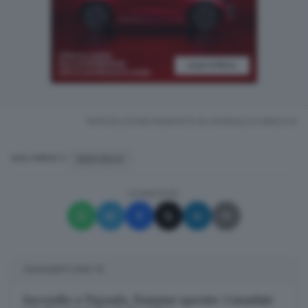
RIPRODUZIONE RISERVATA © GIORNALE DI BRESCIA
NEW DELHI
ARGOMENTI
CONDIVIDI
SUGGERITI PER TE
Incendio a Tignale, fiamme spente: Canadair