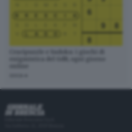
Crucipuzzle e Sudoku: i giochi di
enigmistica del GdB, ogni giorno
online
GIOCA
Editoriale Bresciana S.p.A.
Via Solferino 22, 25121 Brescia