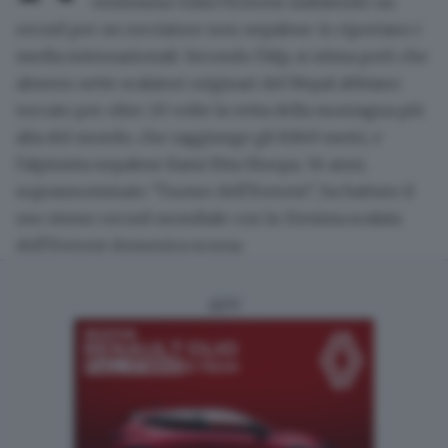
ventesima volta l'Everest stabilendo un
record per un rocciatore non nepalese: lo riportano i
media internazionali. Secondo l'Afp, si stima però che
almeno sette scalatori originari del Nepal abbiano
toccato per oltre 20 volte la vetta della montagna più
alta del mondo, che raggiunge gli 8.849 metri, e
l'alpinista nepalese Kami Rita Sherpa, 56 anni,
soprannominato "l'uomo dell'Everest", ha battuto il
suo stesso record mondiale con la 32esima scalata
dell'Everest domenica scorsa.
ADV