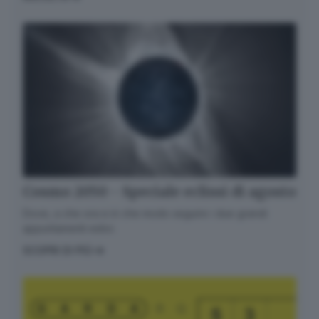
Cosmo 2050 - Speciale eclissi di agosto
Dove, a che ora e in che modo seguire i due grandi
appuntamenti estivi.
SCOPRI DI PIÙ