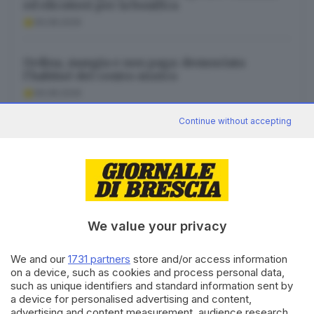
ed elicotteri per la bonifica
09.08.2026
Ordina, mangia e non paga: denunciata
l’habitué del centro storico
09.08.2026
Continue without accepting
Ricordi, amori e motorini: il mito degli 883 sul
Garda
09.08.2026
We value your privacy
We and our
1731 partners
store and/or access information
Canale WhatsApp GDB
on a device, such as cookies and process personal data,
Breaking news in tempo reale
such as unique identifiers and standard information sent by
a device for personalised advertising and content,
Seguici
advertising and content measurement, audience research