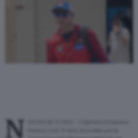
N
EW DELHI, 22 MAG - L'alpinista britannico
Kenton Cool, 52 anni, ha scalato per la