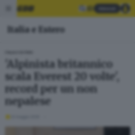
Abbonati
Italia e Estero
ITALIA E ESTERO
'Alpinista britannico
scala Everest 20 volte',
record per un non
nepalese
22 maggio 2026