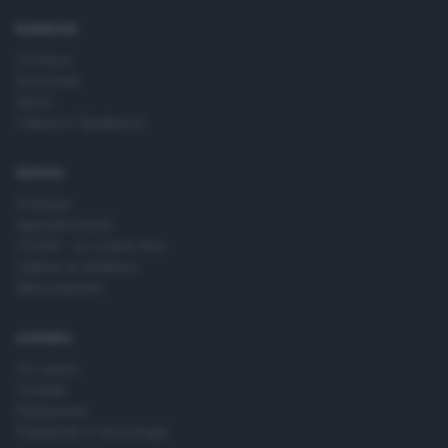
RUBRICHE
Cronaca
Economia
Sport
Cultura e Spettacoli
SERVIZI
Podcast
Agenda eventi
ZOOM - Le vostre foto
Lettere al direttore
Abbonamenti
AZIENDA
Chi siamo
Contatti
Redazione
Pubblicità e necrologie