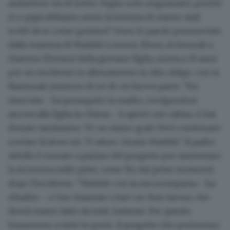
andartene via di fretta. Voglio solo ringraziarti, perché
io e papà abbiamo avuto la fortuna di essere stati
scelti da te come genitori". Sono le parole pronunciate
dalla mamma di Matilde Lorenzi, Elena, ai funerali a
Giaveno (Torino) della giovane figlia, morta a 19 anni
per un incidente in allenamento in Alto Adige, con la
Nazionale juniores di sci di cui faceva parte. "Eri
riservata - ha proseguito la madre, rivolgendosi
ancora alla figlia in chiesa - ti aprivi con calma, ci hai
donato tantissimo. Te ne siamo grati. Devi continuare
a sciare là dove sei. Ti adoro. Grazie Matilde". Il padre
Adolfo è tornato a parlare del progetto per aumentare
la sicurezza sulle piste, come fin dai primi momenti
dopo l'incidente. "Matilde con la sua scomparsa - ha
ribadito - ci hai chiamato a fare un duro lavoro, che
dovrà essere fatto da tutti, insieme. Per questo
busseremo a tutte le porte. Il progetto che porteremo