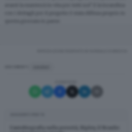
avanti la manterrà in vita per tutti noi". E la locandina
con i dettagli per il progetto è stata diffusa proprio in
questa giornata in paese.
RIPRODUZIONE RISERVATA © GIORNALE DI BRESCIA
GIAVENO
ARGOMENTI
CONDIVIDI
SUGGERITI PER TE
L’autobiografia sulla povertà, Ripley, il Brasile: