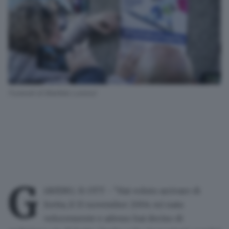
Funerali di Matilde Lorenzi
G
IAVENO, 31 OTT - "Hai voluto arrivare di
fretta, il 15 novembre 2004: eri nata
velocemente e adesso hai deciso di