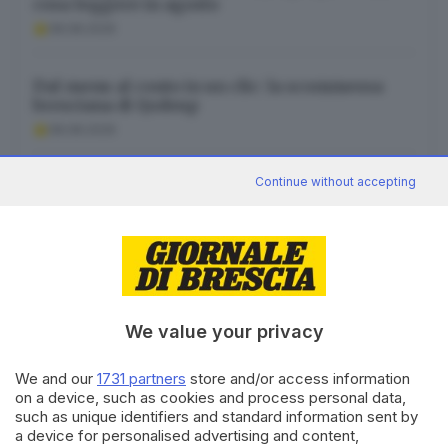
cosa leggere in agosto
08.08.2026
Dal menu al conto in un clic: la scommessa
bresciana di Qodeup
08.08.2026
Continue without accepting
Vuole dormire su una barella e colpisce
un’infermiera: arrestata
08.08.2026
We value your privacy
Canale WhatsApp GDB
We and our
1731 partners
store and/or access information
on a device, such as cookies and process personal data,
Breaking news in tempo reale
such as unique identifiers and standard information sent by
Seguici
a device for personalised advertising and content,