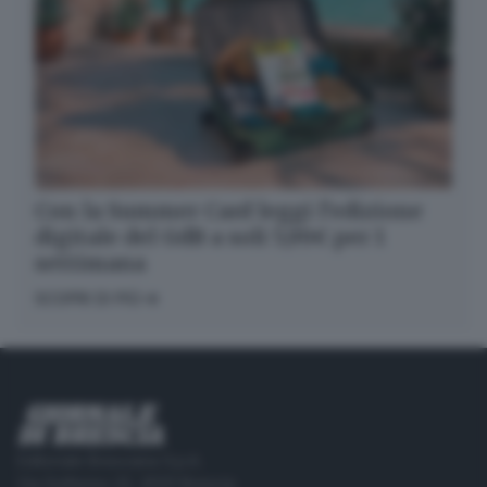
Con la Summer Card leggi l’edizione
digitale del GdB a soli 5,99€ per 1
settimana
SCOPRI DI PIÙ
Editoriale Bresciana S.p.A.
Via Solferino 22, 25121 Brescia