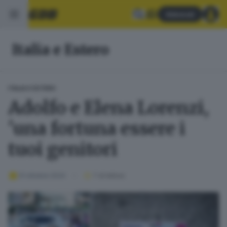
Abbonati
Italia e Estero
ITALIA E ESTERO
Adolfo e Elena Lorenzi,
'una fortuna essere i
tuoi genitori
31 ottobre 2024
1
' di lettura