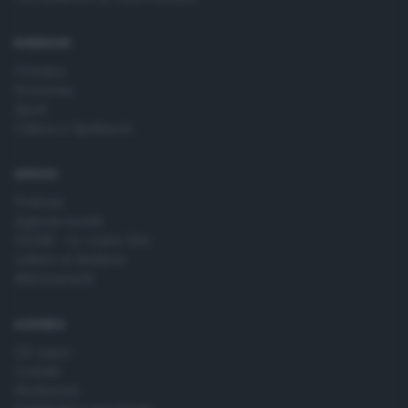
RUBRICHE
Cronaca
Economia
Sport
Cultura e Spettacoli
SERVIZI
Podcast
Agenda eventi
ZOOM - Le vostre foto
Lettere al direttore
Abbonamenti
AZIENDA
Chi siamo
Contatti
Redazione