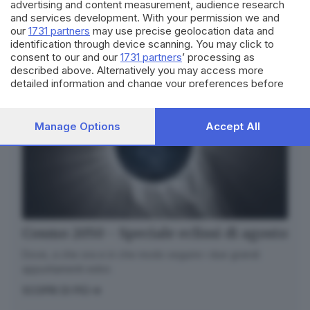
advertising and content measurement, audience research
and services development. With your permission we and
our
1731 partners
may use precise geolocation data and
identification through device scanning. You may click to
consent to our and our
1731 partners
’ processing as
described above. Alternatively you may access more
detailed information and change your preferences before
consenting or to refuse consenting. Please note that some
processing of your personal data may not require your
consent, but you have a right to object to such processing.
Manage Options
Accept All
Your preferences will apply to this website only. You can
change your preferences or withdraw your consent at any
time by returning to this site and clicking the
privacy policy
button at the bottom of the webpage.
Cosmo 2050 - Speciale eclissi di agosto
Dove, a che ora e in che modo seguire i due grandi
appuntamenti estivi.
SCOPRI DI PIÙ