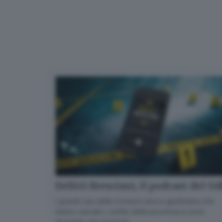
Delitti Bresciani, il podcast del G
I grandi casi della cronaca nera e giudiziaria che
hanno varcato i confini della provincia e sono
diventati casi nazionali