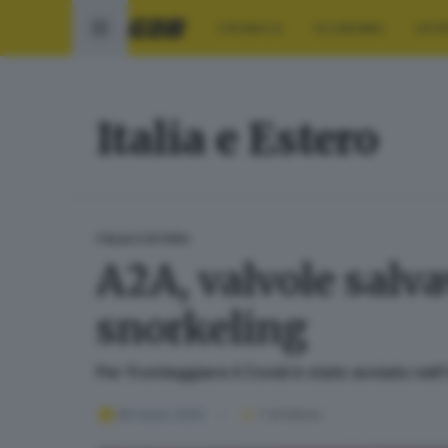
CRONACA
ECONOMIA
SPO
Italia e Estero
ITALIA E ESTERO
A2A, valvole salv
snorkeling
Per fronteggiare il Covid è stato avviato nell
28 marzo 2020
1
' di lettura