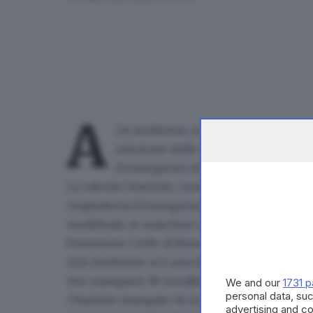
A
2A Ambiente, società della multiutili
selezione delle plastiche
di Cavaglia
d'emergenza utilizzate per fronteggi
La valvola Charlotte,
creata dall'impresa
bresc
respiratoria d'emergenza
modificando quella 
modificate, le maschere saranno distribuite a
Protezione Civile di Brescia.
A2A Ambiente si è resa disponibile a collabora
due stampanti 3D installate presso l'impianto
We and our
1731 p
personal data, suc
Charlotte
stampate da A2A sono state consegn
advertising and c