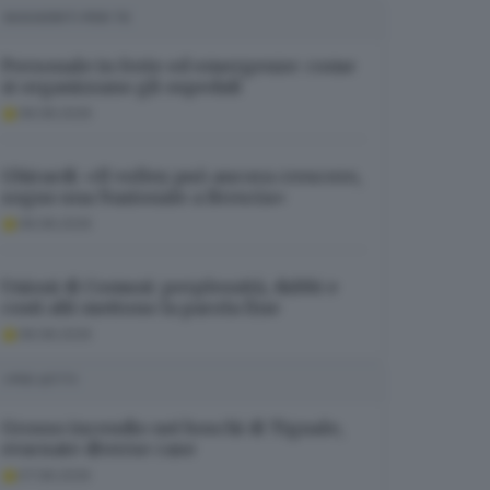
SUGGERITI PER TE
Personale in ferie ed emergenze: come
si organizzano gli ospedali
08.08.2026
Ghirardi: «Il volley può ancora crescere,
sogno una Nazionale a Brescia»
08.08.2026
Unioni di Comuni: perplessità, dubbi e
costi alti mettono la parola fine
08.08.2026
I PIÙ LETTI
Grosso incendio nei boschi di Tignale,
evacuate diverse case
07.08.2026