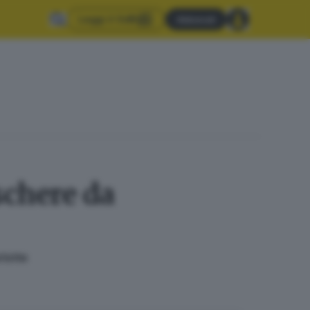
Leggi il GdB
Abbonati
schere da
rlotte