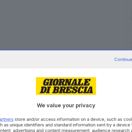
ty Milano-Brescia, ha avviato nell'impianto di
Continue
 (Biella) la produzione di valvole per le maschere
are il
Covid-19
.
iana Isinnova
, consente di realizzare una
maschera
da snorkeling attualmente in commercio. Una volta
gli ospedali grazie al coordinamento della
We value your privacy
re per la produzione delle valvole e ha attivato le
 di Cavaglia. Dopo appena 48 ore, le prime 30
artners
store and/or access information on a device, such as co
h as unique identifiers and standard information sent by a device
ate a Brescia dove tramite Isinnova e la Protezione
ontent, advertising and content measurement, audience research 