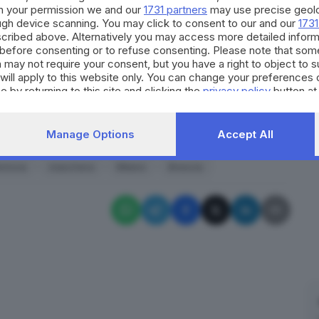
anno richiesto la fornitura di
500 maschere
di
h your permission we and our
1731 partners
may use precise geolo
ough device scanning. You may click to consent to our and our
1731
cribed above. Alternatively you may access more detailed infor
ù tecnologici
d'Europa in grado di selezionare e
before consenting or to refuse consenting. Please note that som
na capacità complessiva di 45.000 tonnellate all'anno
 may not require your consent, but you have a right to object to 
will apply to this website only. You can change your preferences 
e by returning to this site and clicking the
privacy policy
button at
RIPRODUZIONE RISERVATA © GIORNALE DI BRESCIA
Manage Options
Accept All
innova
maschera
Milano
Brescia