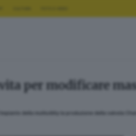
RT
CULTURA
FOTO E VIDEO
avita per modificare ma
'impianto della multiutility la produzione della valvola Cha