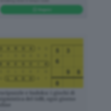
Breaking news in tempo reale
Seguici
ucipuzzle e Sudoku: i giochi di
igmistica del GdB, ogni giorno
nline