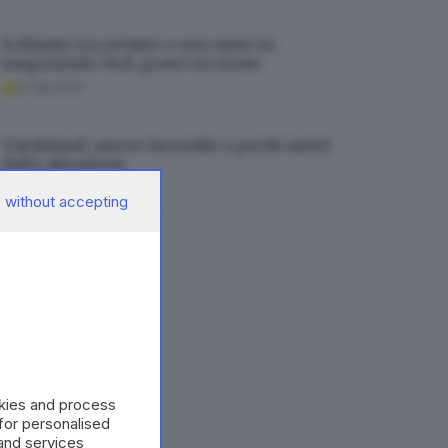
Schianto tra un’auto e una moto in
tangenziale Sud, grave un uomo
07.08.2026
Gardaland, nuovo incendio a pochi metri
dalle attrazioni
07.08.2026
 without accepting
okies and process
 for personalised
and services