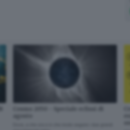
dB
Cr
Cosmo 2050 - Speciale eclissi di
en
agosto
o
Dove, a che ora e in che modo seguire i due grandi