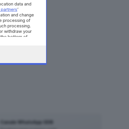
cation data and
 partners
’
mation and change
e processing of
such processing.
or withdraw your
 the bottom of
Canale WhatsApp GDB