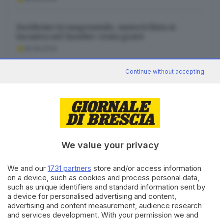
Incidente in tangenziale, motociclista si
incastra nel lunotto: resta grave
08.08.2026
Continue without accepting
Villa Carcina, prescuola alla primaria e bus
potenziati alle medie
08.08.2026
We value your privacy
Canale WhatsApp GDB
We and our
1731 partners
store and/or access information
on a device, such as cookies and process personal data,
Breaking news in tempo reale
such as unique identifiers and standard information sent by
a device for personalised advertising and content,
Seguici
advertising and content measurement, audience research
and services development. With your permission we and