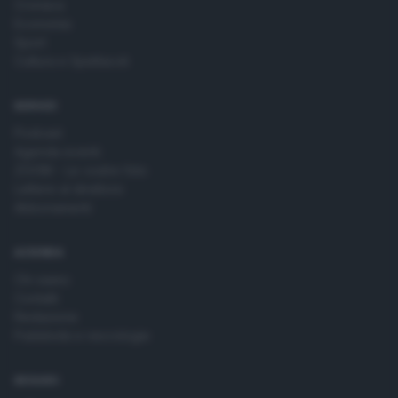
Cronaca
Economia
Sport
Cultura e Spettacoli
SERVIZI
Podcast
Agenda eventi
ZOOM - Le vostre foto
Lettere al direttore
Abbonamenti
AZIENDA
Chi siamo
Contatti
Redazione
Pubblicità e necrologie
SEGUICI