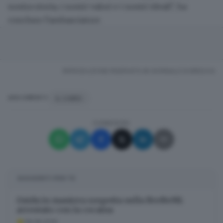
nostra storia, i nostri valori e i nostri ideali", ha
concluso l'ambasciatore.
RIPRODUZIONE RISERVATA © GIORNALE DI BRESCIA
IL CAIRO
ARGOMENTI
CONDIVIDI
SUGGERITI PER TE
Guida in maniera sospetta sulla BreBeMi:
arrestato con la cocaina
08.08.2026