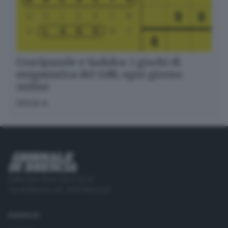
Crucipuzzle e Sudoku: i giochi di
enigmistica del GdB, ogni giorno
online
GIOCA
Editoriale Bresciana S.p.A.
Via Solferino 22, 25121 Brescia
RUBRICHE