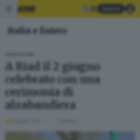
Abbonati
Italia e Estero
ITALIA E ESTERO
A Riad il 2 giugno
celebrato con una
cerimonia di
alzabandiera
03 giugno 2026
1
' di lettura