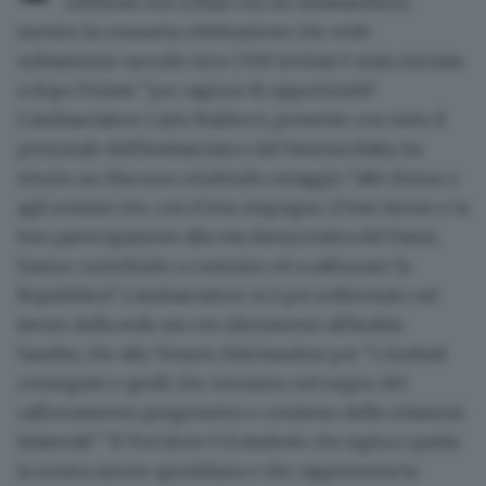
celebrato ieri a Riad con un Alzabandiera,
mentre la consueta celebrazione che vede
solitamente raccolti circa 1.500 invitati è stata rinviata
a dopo l'estate "per ragioni di opportunità".
L'ambasciatore Carlo Baldocci, presente con tutto il
personale dell'Ambasciata e del Sistema Italia, ha
tenuto un discorso rendendo omaggio "alle donne e
agli uomini che, con il loro impegno, il loro lavoro e la
loro partecipazione alla vita democratica del Paese,
hanno contribuito a costruire ed a rafforzare la
Repubblica". L'ambasciatore si è poi soffermato sul
lavoro della sede sia con riferimento all'Arabia
Saudita, che allo Yemen, felicitandosi per "i risultati
conseguiti e quelli che verranno nel segno del
rafforzamento progressivo e continuo delle relazioni
bilaterali". "Il Tricolore è il simbolo che ispira e guida
la nostra azione quotidiana e che rappresenta la