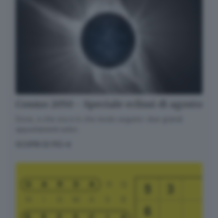
Cosmo 2050 - Speciale eclissi di agosto
Dove, a che ora e in che modo seguire i due grandi
appuntamenti estivi.
SCOPRI DI PIÙ