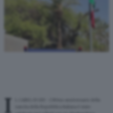
I
L CAIRO, 03 GIU - L'80mo anniversario della
nascita della Repubblica Italiana è stato