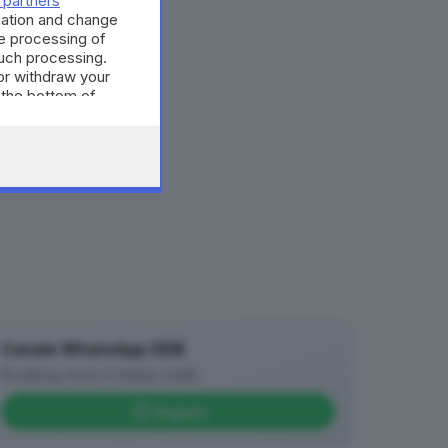
 partners
’
mation and change
e processing of
such processing.
or withdraw your
 the bottom of
Canale WhatsApp GDB
Breaking news in tempo reale
Seguici