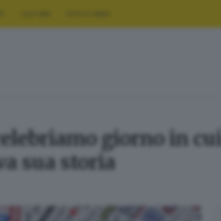
RT
CULTURA
FOTO E VIDEO
elebriamo giorno in cui 
a sua storia