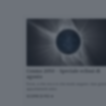
Cosmo 2050 - Speciale eclissi di
agosto
Dove, a che ora e in che modo seguire i due gran
appuntamenti estivi.
SCOPRI DI PIÙ