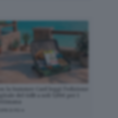
n la Summer Card leggi l’edizione
gitale del GdB a soli 5,99€ per 1
ettimana
OPRI DI PIÙ