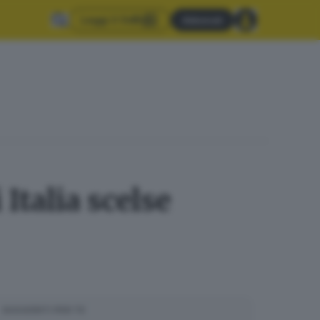
Leggi il GdB
Abbonati
Italia scelse
SUGGERITI PER TE