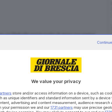
 cui l'Italia 80 anni fa scelse di aprire una pagina
ri della guerra, del fascismo e della negazione delle
Continue
 in cui donne e uomini decidono di costruire insieme
o forza a una svolta democratica che cambia per
 quello che è anche il primo e fondamentale voto
 più profondo della Liberazione: uscire
emocratica, costruire un'Italia fondata sulla
We value your privacy
guaglianza e sulle libertà. Da quel voto nasce la
orma la Costituzione, che ancora oggi è il
artners
store and/or access information on a device, such as co
democratica. Celebrare quel giorno non significa
h as unique identifiers and standard information sent by a device
storia, ma assumersi fino in fondo la responsabilità
ontent, advertising and content measurement, audience research 
h your permission we and our
1731 partners
may use precise geolo
ella Costituzione, renderli vivi in ogni scelta, ogni