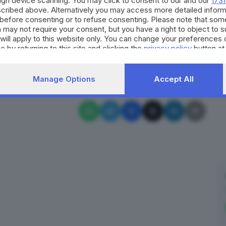
ough device scanning. You may click to consent to our and our
1731
te e per tutti. Contrastare ogni arretramento, dare
cribed above. Alternatively you may access more detailed infor
before consenting or to refuse consenting. Please note that som
 e contrastare le ingiustizie. Viva la Repubblica!". Lo
 may not require your consent, but you have a right to object to 
chlein.
will apply to this website only. You can change your preferences 
e by returning to this site and clicking the
privacy policy
button at
RIPRODUZIONE RISERVATA © GIORNALE DI BRESCIA
Manage Options
Accept All