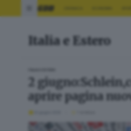
CRONACA
ECONOMIA
SPO
Italia e Estero
ITALIA E ESTERO
2 giugno:Schlein,c
aprire pagina nuov
02 giugno 2026
1
' di lettura