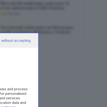
Bloccati dal maltempo, paura per 11
scout minorenni in Valle Dorizzo
07.08.2026
Tre incendi nella notte nel Bresciano:
roghi a Cologne, Botticino e Torbole
07.08.2026
 without accepting
okies and process
 for personalised
and services
cation data and