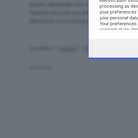
identification thr
giorno. Assicurare che vivano davvero per tut
processing as des
your preferences 
risposte concrete per ridurre le disuguaglianze
your personal data
afferma in una nota la segretaria del Pd Elly S
Your preferences 
consent at any tim
the webpage.
2 giugno
ROMA
ARGOMENTI
CONDIVIDI