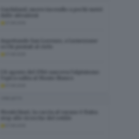
Gardaland, nuovo incendio a pochi metri
dalle attrazioni
07.08.2026
Aspettando San Lorenzo, a Lumezzane
occhi puntati al cielo
07.08.2026
L’8 agosto del 1786 nasceva l’alpinismo:
l’epica salita al Monte Bianco
07.08.2026
I PIÙ LETTI
Montichiari, la caccia al varano è finita:
stop alle ricerche del rettile
07.08.2026