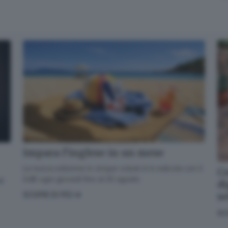
Impara l’inglese in un mese
La nuova edizione in cinque volumi è in edicola con il
Co
GdB ogni giovedì fino al 20 agosto
di
di
s
SCOPRI DI PIÙ
SC