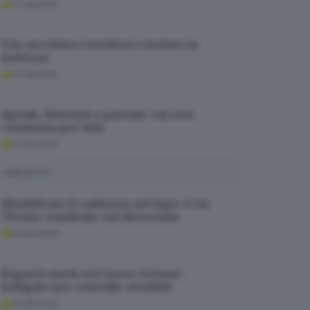
07.08.2026
Tav, ascoltare i territori e isolare la
violenza
07.08.2026
Agenti, detenuti e parenti: carcere,
condanna per tutti
07.08.2026
I PIÙ LETTI
Identificato il cadavere nel lago: è un
37enne residente nel Bresciano
06.08.2026
Ragazzi morti nel fosso: 63enne
indagato per omicidio stradale
06.08.2026