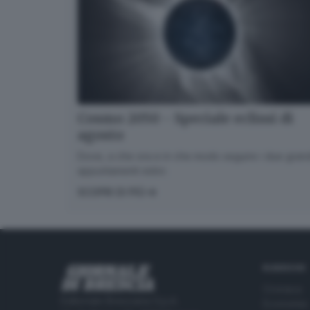
Cosmo 2050 - Speciale eclissi di
agosto
Dove, a che ora e in che modo seguire i due gran
appuntamenti estivi.
SCOPRI DI PIÙ
RUBRICHE
Cronaca
Editoriale Bresciana S.p.A.
Economia