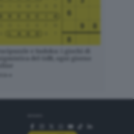
ucipuzzle e Sudoku: i giochi di
igmistica del GdB, ogni giorno
nline
OCA
SEGUICI