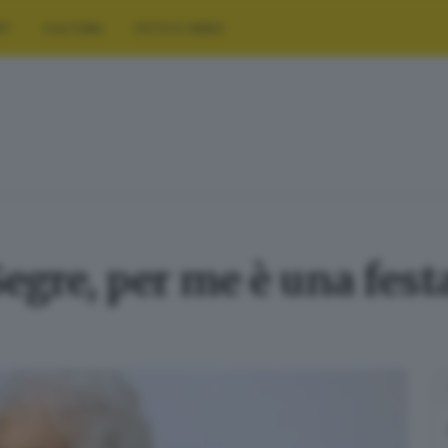
RT
CULTURA
FOTO E VIDEO
egre, per me è una festa