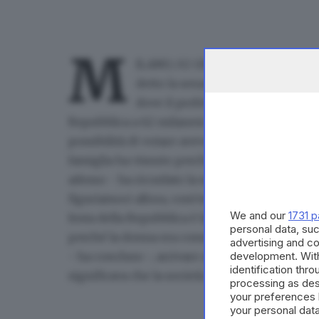
M
ILANO, 02 GIU - "Per me il 2 giugno
detto la senatrice a vita Liliana 
dove il prefetto Claudio Sgaraglia
Repubblica a 62 milanesi che si sono distinti i
possibilità di votare avevo 15 anni, quindi no
famiglia ha vissuto perché il Re aveva firmato
adesso - ha ricordato la senatrice a vita, che 
figuriamoci allora, com'ero e cosa pensavo. Er
We and our
1731 p
festa della Repubblica è legata alla vita". Il v
personal data, suc
perché la donna era considerata inferiore e dov
advertising and c
development. Wit
- ha concluso -, arrivare al punto che l'import
identification thr
significava che la società era cambiata".
processing as des
your preferences 
your personal data