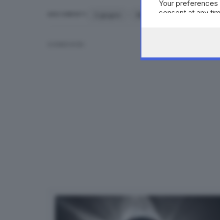
Your preferences 
consent at any tim
2 giugno
MILANO
ARGOMENTI
the webpage.
CONDIVIDI