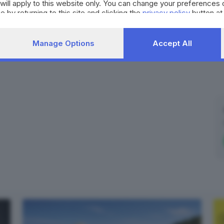
will apply to this website only. You can change your preferences 
e by returning to this site and clicking the
privacy policy
button at
Manage Options
Accept All