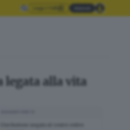
Leggi il GdB
Abbonati
 legata alla vita
SUGGERITI PER TE
L’inclusione negata al centro estivo