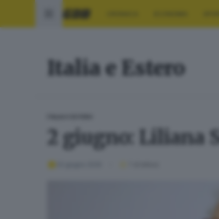
CRONACA
ECONOMIA
SPO
Italia e Estero
ITALIA E ESTERO
2 giugno: Liliana S
02 giugno 2026
1
' di lettura