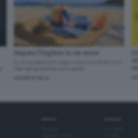
Cr
Impara l’inglese in un mese
en
La nuova edizione in cinque volumi è in edicola con il
o
GdB ogni giovedì fino al 20 agosto
di
GI
SCOPRI DI PIÙ
SERVIZI
AZIENDA
Podcast
Chi siamo
Agenda eventi
Contatti