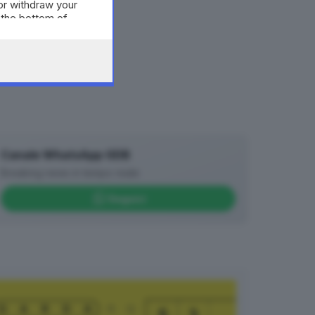
or withdraw your
 the bottom of
Canale WhatsApp GDB
Breaking news in tempo reale
Seguici