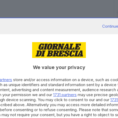
, la festa della Repubblica, è legata alla vita". Lo ha
Continue
Segre a margine della cerimonia in prefettura a Milano
 ha conferito le onorificenze al merito della
n differenti campi. "Io nel '46 quando c'è stata la
n potevo votare. Sicuramente quello che la mia
 certe leggi, io ce l'ho impresso nella carne ancora
è testimone della tragedia della Shoah -. Quindi
We value your privacy
o occupata a vivere e quindi per me il 2 giugno, la
artners
store and/or access information on a device, such as co
oto alle donne "è stato un momento storico per l'Italia
h as unique identifiers and standard information sent by a device
eva stare in cucina e occuparsi della casa e dei figli
ontent, advertising and content measurement, audience research 
h your permission we and our
1731 partners
may use precise geolo
anza dell'essere della donna arrivasse al voto
ough device scanning. You may click to consent to our and our
1731
cribed above. Alternatively you may access more detailed infor
before consenting or to refuse consenting. Please note that som
RIPRODUZIONE RISERVATA © GIORNALE DI BRESCIA
 may not require your consent, but you have a right to object to 