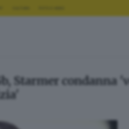
RT
CULTURA
FOTO E VIDEO
Gb, Starmer condanna '
zia'