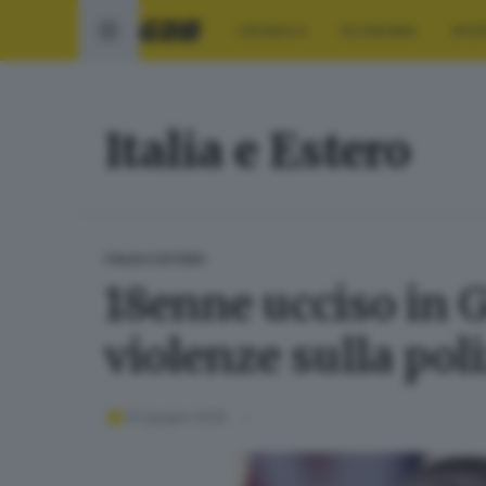
CRONACA
ECONOMIA
SPO
Italia e Estero
ITALIA E ESTERO
18enne ucciso in 
violenze sulla poli
03 giugno 2026