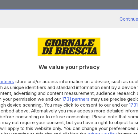
Continue
 Keir Starmer ha bollato oggi come "vergognose,
olenza animate ieri sera dall'estrema destra contro la
11 agenti sono rimasti feriti e contusi, in seguito
We value your privacy
 18enne accoltellato a morte a dicembre in una strada
radici indiane e di fede religiosa sikh, Vickrum
artners
store and/or access information on a device, such as co
a di un'inesistente aggressione razzista. Nello
h as unique identifiers and standard information sent by a device
rie questioni a cui rispondere"
ontent, advertising and content measurement, audience research 
h your permission we and our
1731 partners
may use precise geolo
RIPRODUZIONE RISERVATA © GIORNALE DI BRESCIA
ough device scanning. You may click to consent to our and our
1731
cribed above. Alternatively you may access more detailed infor
before consenting or to refuse consenting. Please note that som
 may not require your consent, but you have a right to object to 
will apply to this website only. You can change your preferences 
e by returning to this site and clicking the
privacy policy
button at