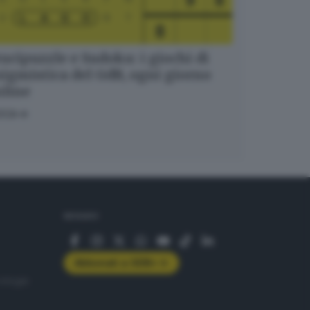
ucipuzzle e Sudoku: i giochi di
igmistica del GdB, ogni giorno
nline
OCA
SEGUICI
Abbonati a GDB+
rologie