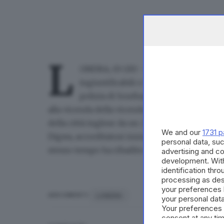
L
ONDRA, 03 GIU - Il premier laburista
ingiustificabili e inaccettabili" le vi
polizia di Southampton, in cui almeno 
alla vicenda della vicenda di Henry Nowak: il
della città inglese da un 23enne britannico di 
We and our
1731 p
Digwa, accreditatosi inizialmente come vittim
personal data, suc
stesso tempo ha ribadito che la polizia ha "se
advertising and c
development. Wit
identification thr
processing as des
your preferences 
LONDRA
ARGOMENTI
your personal data
Your preferences 
consent at any tim