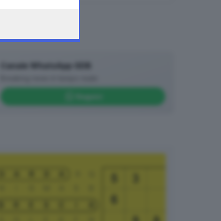
Canale WhatsApp GDB
Breaking news in tempo reale
Seguici