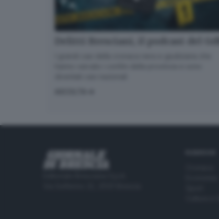
Delitti Bresciani, il podcast del G
I grandi casi della cronaca nera e giudiziaria che
hanno varcato i confini della provincia e sono
diventati casi nazionali
ASCOLTA
RUBRICHE
Cronaca
Editoriale Bresciana S.p.A.
Economia
Via Solferino 22, 25121 Brescia
Sport
Cultura e 