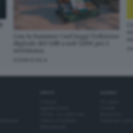
dB
Cr
en
Con la Summer Card leggi l’edizione
o
digitale del GdB a soli 5,99€ per 1
GI
settimana
SCOPRI DI PIÙ
SERVIZI
AZIENDA
Podcast
Chi siamo
Agenda eventi
Contatti
ZOOM - Le vostre foto
Redazione
Spettacoli
Lettere al direttore
Pubblicità e nec
Abbonamenti