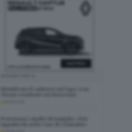
SUGGERITI PER TE
Identificato il cadavere nel lago: è un
37enne residente nel Bresciano
06.08.2026
Protestano i medici di famiglia: «Noi
tappabuchi nelle Case di Comunità»
06.08.2026