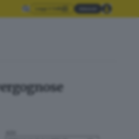
Leggi il GdB
Abbonati
vergognose
ADV