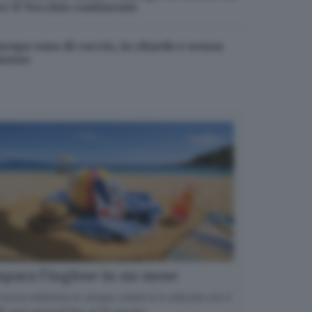
er il Vecchio continente
uropa vaso di coccio, in ritardo e senza
isorse
para l’inglese in un mese
nuova edizione in cinque volumi è in edicola con il
 ogni giovedì fino al 20 agosto