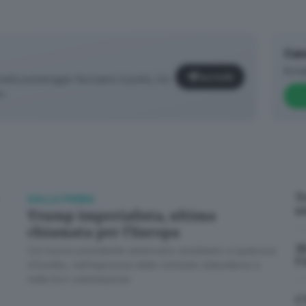
Can
Brea
Iscriviti
età pomeriggio facciamo il punto, tra
o.
T
DALLA PRIMA
u
Trump imperialista, ultima
chiamata per l’Europa
M
Col nuovo presidente americano assistiamo a qualcosa
✕
l’
d’inedito, nell’asprezza delle richieste statunitensi e
nella loro ostentazione
C