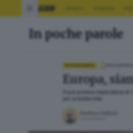
CRONACA
ECONOMIA
SPO
In poche parole
IN POCHE PAROLE
POLITICA
ITALI
Europa, siam
Fra le pretese imperialiste d
per la leadership
Gianluca Gallinari
Caporedattore