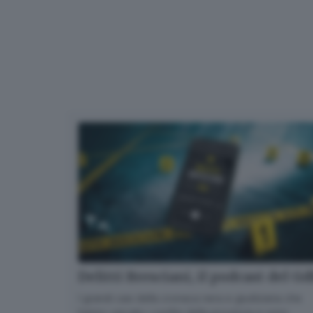
Delitti Bresciani, il podcast del G
I grandi casi della cronaca nera e giudiziaria che
hanno varcato i confini della provincia e sono