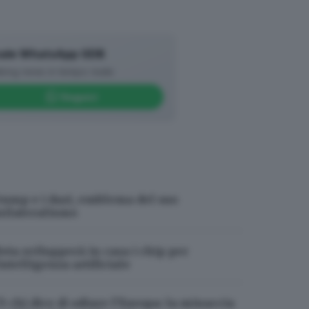
ale WhatsApp GDB
king news in tempo reale
Seguici
rump e i dazi, emblema del suo
nilateralismo
eta svilupperà in casa i chip per
intelligenza artificiale
’è chi dice di odiare l’Europa: la minaccia