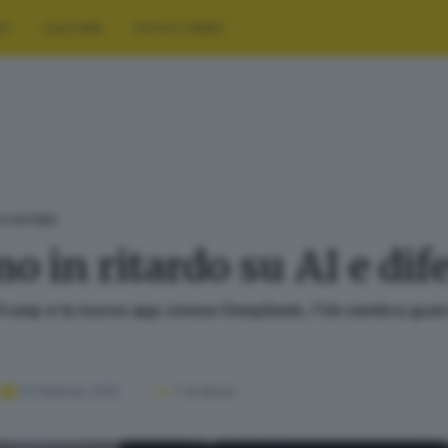
RT
CULTURA
FOTO E VIDEO
A E ESTERO
o in ritardo su AI e dif
i Trump e la nuova app cinese DeepSeek, l’Ue sembra guard
02 febbraio 2025
1
' di lettura