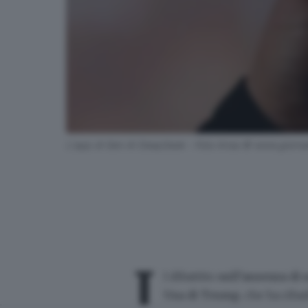
L'app di Gen AI DeepSeek - Foto Ansa © www.giornale
I
l dibattito
sull’assenza di 
Usa di Trump
, che ha rib