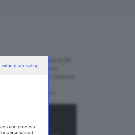
n capitolo di spesa pari al 5%
 without accepting
sario europeo alla Difesa,
 a altri attori globali, Russia in
as, secondo cui
dobbiamo
manifestazioni speculari dei
ntelligenza artificiale
okies and process
 for personalised