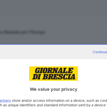
a chiamata per l’Europa
Vecchio continente, il monito rinsalda
la prospettiva di u
Continue
Paesi Ue (quota auspicata dalla Polonia, ma pure dal commis
ata dalla contrapposizione per blocchi tra mondo occidentale
’Alto commissario per la politica estera, l’estone Kaja Kall
ussia
. Con una di quelle coincidenze che forse sono solo 
orse tremare per l’exploit di download della
nuova app di i
We value your privacy
CONTENUTO PER GLI ABBONATI
artners
store and/or access information on a device, such as co
h as unique identifiers and standard information sent by a device