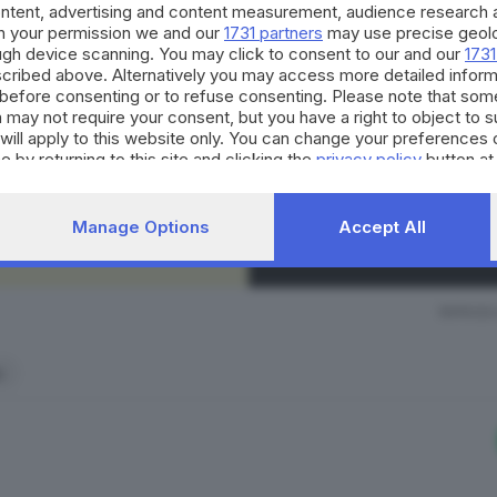
Continua a l
ontent, advertising and content measurement, audience research 
tificiale che spaventa gli Stati Uniti
h your permission we and our
1731 partners
may use precise geolo
ough device scanning. You may click to consent to our and our
1731
La nostra community si evolv
cribed above. Alternatively you may access more detailed infor
occasioni di partecipazione, 
before consenting or to refuse consenting. Please note that som
litti non più solo «boots on the ground»
, ma sempre più 
per il territorio. Decidi anch
 may not require your consent, but you have a right to object to 
strumento quotidiano di co
cani (ChatGpt di OpenAi) e cinesi (DeepSeek, ma più sotto tr
will apply to this website only. You can change your preferences 
civico.
e by returning to this site and clicking the
privacy policy
button at
lo l’Europa
, sprovvista di una propria piattaforma. L’Ue ap
’intelligenza artificiale, che ha ormai rilevanza geopolitica
SCOPRI DI PI
Manage Options
Accept All
RIPRODU
a