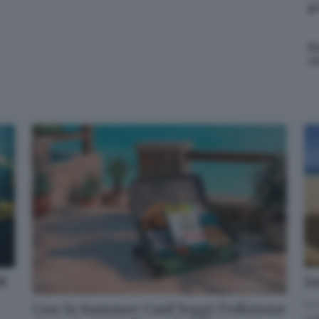
p
Cosa è successo oggi? A metà pomeriggio facciamo il punto, tra
E
cronaca e novità del giorno.
r
Email*
Quando invii il modulo, controlla la tua inbox per confermare
l'iscrizione
Informativa ai sensi dell’articolo 13 del Regolamento UE
2016/679 o GDPR*
Alla mail registrata verranno inviati periodicamente messaggi di posta
elettronica contenenti le ultime notizie. Potrà interrompere in ogni
momento l'invio seguendo le istruzioni che troverà in ogni
messaggio.
Clicca qui per l'informativa estesa
dB
Im
Accetta ed iscriviti
La 
Con la Summer Card leggi l’edizione
GdB