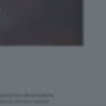
 pirotecnico alla presidenza
imenti nel settore militare.