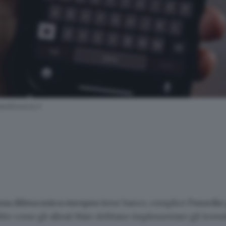
dibrescia.it
una difesa unica europea
tiene banco, complice
l’esordio
adito come gli alleati Nato debbano implementare gli invest