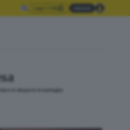
Leggi il GdB
Abbonati
esa
are in disparte la battaglia