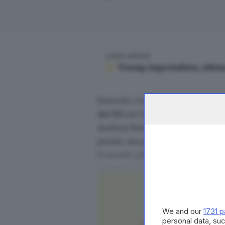
LEGGI ANCHE
Trump imperialista, ultim
Essendo i membri per lo più del 
del Pil
nei bilanci nazionali dei 
Andrius Kubilius). Necessità dett
primis, ma pure Cina.
Il monito più esplicito viene dall
prepararci alla guerra con la R
tempi, la settimana ha visto le B
DeepSeek
.
We and our
1731 p
personal data, suc