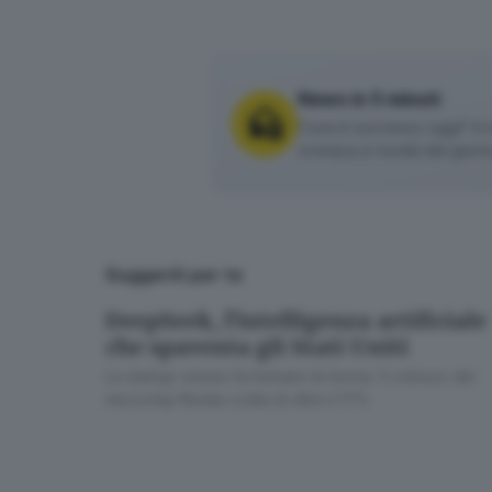
News in 5 minuti
Cosa è successo oggi? A m
cronaca e novità del giorn
Suggeriti per te
DeepSeek, l'intelligenza artificiale
che spaventa gli Stati Uniti
La startup cinese fa tremare le borse: il colosso dei
microchip Nvidia crolla di oltre il 17%