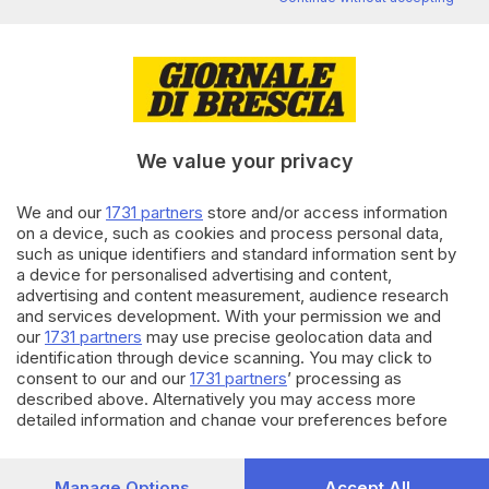
Canale WhatsApp GDB
Breaking news in tempo reale
Seguici
We value your privacy
We and our
1731 partners
store and/or access information
on a device, such as cookies and process personal data,
such as unique identifiers and standard information sent by
a device for personalised advertising and content,
advertising and content measurement, audience research
and services development. With your permission we and
our
1731 partners
may use precise geolocation data and
identification through device scanning. You may click to
consent to our and our
1731 partners
’ processing as
described above. Alternatively you may access more
detailed information and change your preferences before
consenting or to refuse consenting. Please note that some
Impara l’inglese in un mese
processing of your personal data may not require your
consent, but you have a right to object to such processing.
Manage Options
Accept All