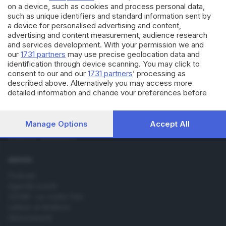
on a device, such as cookies and process personal data,
such as unique identifiers and standard information sent by
a device for personalised advertising and content,
advertising and content measurement, audience research
and services development. With your permission we and
Editoriale Bresciana S.p.A.
our
1731 partners
may use precise geolocation data and
Via Solferino 22, 25121 Brescia
identification through device scanning. You may click to
consent to our and our
1731 partners
’ processing as
described above. Alternatively you may access more
RUBRICHE
detailed information and change your preferences before
consenting or to refuse consenting. Please note that some
Cronaca
processing of your personal data may not require your
Economia
consent, but you have a right to object to such processing.
Manage Options
Accept All
Sport
Your preferences will apply to this website only. You can
Cultura e Spettacoli
change your preferences or withdraw your consent at any
time by returning to this site and clicking the
privacy policy
button at the bottom of the webpage.
SERVIZI
Podcast
Agenda eventi
ZOOM - Le vostre foto
Lettere al direttore
Abbonamenti