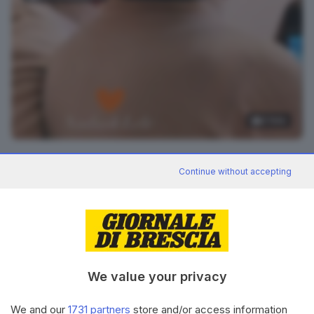
2
foto
Raffaele e Nadia Nedrotti, genitori di Greta,
Continue without accepting
durante il collegamento con Messi a fuoco
RIPRODUZIONE RISERVATA © GIORNALE DI BRESCIA
CONDIVIDI
We value your privacy
We and our
1731 partners
store and/or access information