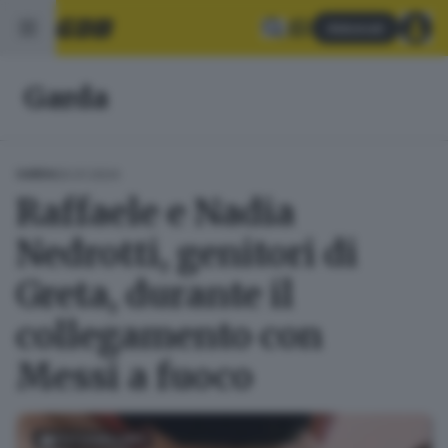
Abbonati
Garda
20.01.2024
GARDA
Raffaele e Nadia
Nedrotti, genitori di
Greta, durante il
collegamento con
Messi a fuoco
FOTOGALLERY