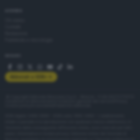
AZIENDA
Chi siamo
Contatti
Redazione
Pubblicità e necrologie
SEGUICI
Abbonati a GDB+
© Copyright Editoriale Bresciana S.p.A. - Brescia - P.IVA 00272770173
Condizioni di abbonamento
Condizioni generali del servizio
Privacy
Cookie policy
Accessibilità
Pubblicità elettorale
ISSN digital: 2499-099X - ISSN carta: 1590-346X - L'adattamento
totale o parziale e la riproduzione con qualsiasi mezzo elettronico, in
funzione della conseguente diffusione online, sono riservati per tutti i
paesi. Informative e moduli privacy. Edizione online del Giornale di
Brescia, quotidiano di informazione registrato al Tribunale di Brescia al