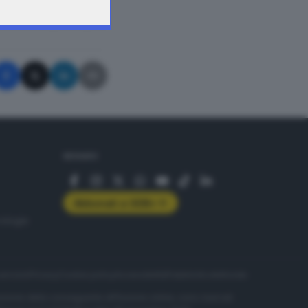
A © GIORNALE DI BRESCIA
SEGUICI
Abbonati a GDB+
rologie
servizio
Privacy
Cookie policy
Accessibilità
Pubblicità elettorale
nzione della conseguente diffusione online, sono riservati