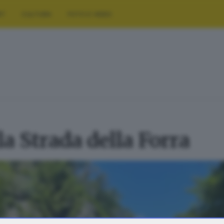
RT
CULTURA
FOTO E VIDEO
la Strada della Forra