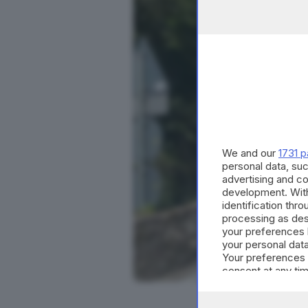
We and our
1731 p
personal data, suc
advertising and c
development. Wit
identification thr
processing as des
your preferences 
your personal data
Your preferences 
consent at any tim
the webpage.
I 110 anni della Str