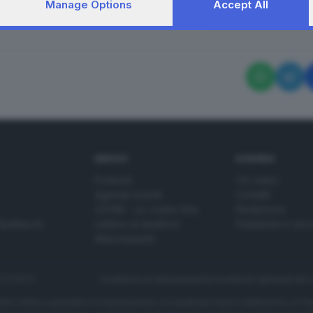
Manage Options
Accept All
RIPRODUZIONE RISERVAT
SERVIZI
AZIENDA
Podcast
Chi siamo
Agenda eventi
Contatti
ZOOM - Le vostre foto
Redazione
Spettacoli
Lettere al direttore
Pubblicità e nec
Abbonamenti
272770173
Condizioni di abbonamento
Condizioni generali del 
to totale o parziale e la riproduzione con qualsiasi mezzo elettronico, in fu