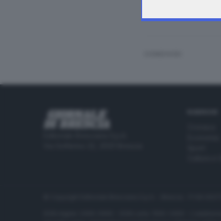
CONDIVIDI
RUBRICHE
Cronaca
Editoriale Bresciana S.p.A.
Economia
Via Solferino 22, 25121 Brescia
Sport
Cultura e 
© Copyright Editoriale Bresciana S.p.A. - Brescia - P.IVA 00
ISSN digital: 2499-099X - ISSN carta: 1590-346X - L'adattamen