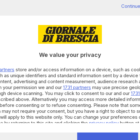
Continue
We value your privacy
artners
store and/or access information on a device, such as co
h as unique identifiers and standard information sent by a device
ontent, advertising and content measurement, audience research 
h your permission we and our
1731 partners
may use precise geolo
ough device scanning. You may click to consent to our and our
1731
cribed above. Alternatively you may access more detailed infor
before consenting or to refuse consenting. Please note that som
 may not require your consent, but you have a right to object to 
will apply to this website only. You can change your preferences 
e by returning to this site and clicking the
privacy policy
button at
ada della Forra