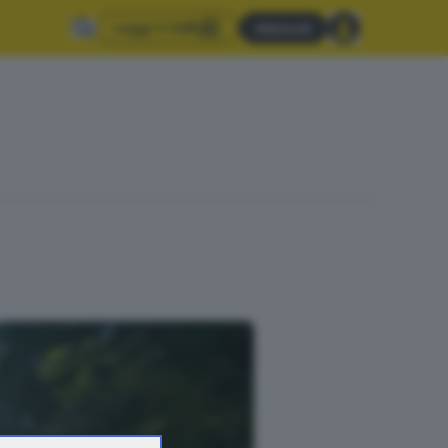
Leggi il GdB
Abbonati