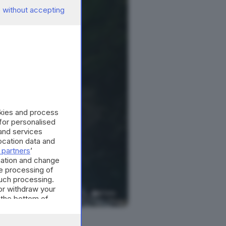
 without accepting
okies and process
 for personalised
and services
cation data and
 partners
’
mation and change
e processing of
such processing.
or withdraw your
8
foto
 the bottom of