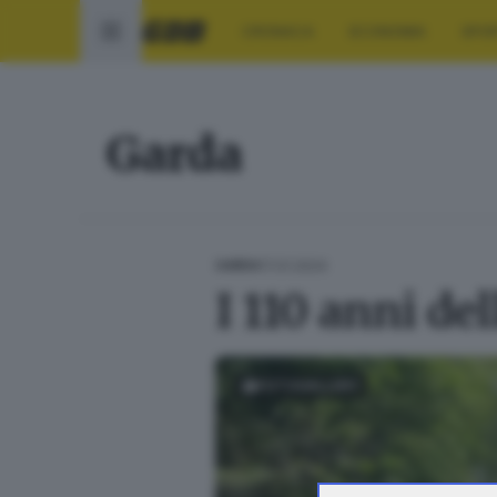
CRONACA
ECONOMIA
SPO
Garda
17.01.2024
GARDA
I 110 anni del
FOTOGALLERY