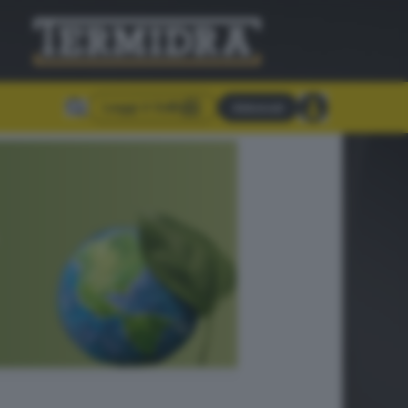
Leggi il GdB
Abbonati