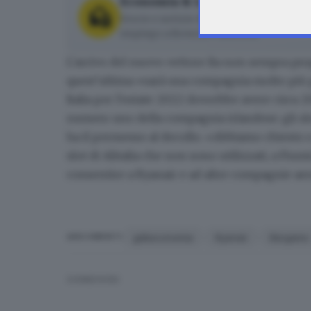
Economia & Lavoro
Storie e notizie di aziende, startup, im
impiego a Brescia e dintorni.
L'arrivo del nuovo vettore Ita non sempra pr
quest'ultima «sarà una compagnia molto più p
Italia per l'estate 2022 dovrebbe avere circa 2
numero uno della compagnia irlandese:
gli sl
ha il permesso al decollo. «Abbiamo chiesto e
slot di Alitalia che non sono utilizzati, a Fiu
consentire a Ryanair e ad altre compagnie aere
gdbeconomia
Ryanair
Bergamo
ARGOMENTI
CONDIVIDI