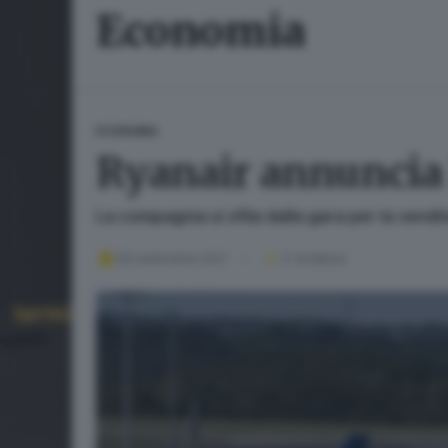
Economia
ECONOMIA
Ryanair annuncia l
La compagnia si sfila dalla gara per la vendi
09 settembre 2021
2
' di lettura