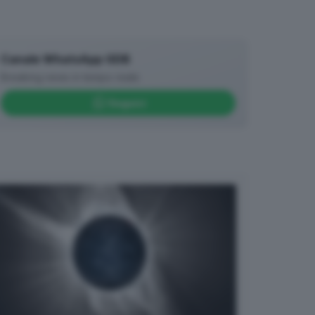
Canale WhatsApp GDB
Breaking news in tempo reale
Seguici