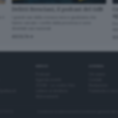
Delitti Bresciani, il podcast del GdB
Co
a
I grandi casi della cronaca nera e giudiziaria che
 il
hanno varcato i confini della provincia e sono
Dov
diventati casi nazionali
app
ASCOLTA
SC
SERVIZI
AZIENDA
Podcast
Chi siamo
Agenda eventi
Contatti
ZOOM - Le vostre foto
Redazione
Spettacoli
Lettere al direttore
Pubblicità e nec
Abbonamenti
272770173
Condizioni di abbonamento
Condizioni generali del 