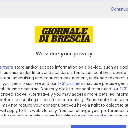
ta del marchio Alitalia
: «Non ci interessa», sentenzia
Continue
ost, Michael O’Leary, nel corso di una conferenza
 anche all'handling e agli altri asset. Marcia
festate durante l'estate. Anzi, in conferenza stampa
nuova compagnia di bandiera italiana: «Siamo
one della situazione di Ita. Speriamo possa avere
We value your privacy
dichiarato in precedenza sul fatto che Ita potrebbe
artners
store and/or access information on a device, such as co
trada,e a annunciato oggi
il suo operativo invernale
h as unique identifiers and standard information sent by a device
ontent, advertising and content measurement, audience research 
 al Serio) e Milano Malpensa, aprendo nove nuove
h your permission we and our
1731 partners
may use precise geolo
egheranno Bergamo e Milano a interessanti
ough device scanning. You may click to consent to our and our
1731
cribed above. Alternatively you may access more detailed infor
before consenting or to refuse consenting. Please note that som
rmingham, Helsinki, Liverpool, Stoccolma e Tolosa
.
 may not require your consent, but you have a right to object to 
otte verso Malta, Napoli, Sibiu (Romania) e Aarhus
will apply to this website only. You can change your preferences 
e by returning to this site and clicking the
privacy policy
button at