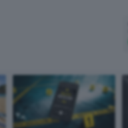
Email*
Quando invii il modulo, controlla la tua inbox per confermare
l'iscrizione
Informativa ai sensi dell’articolo 13 del Regolamento
UE 2016/679 o GDPR*
Alla mail registrata verranno inviati periodicamente messaggi di posta
elettronica contenenti le ultime notizie. Potrà interrompere in ogni momento
l'invio seguendo le istruzioni che troverà in ogni messaggio.
Clicca qui per
l'informativa estesa
Accetta ed iscriviti