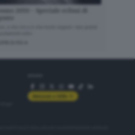
smo 2050 - Speciale eclissi di
gosto
e, a che ora e in che modo seguire i due grandi
untamenti estivi.
OPRI DI PIÙ
SEGUICI
Abbonati a GDB+
rologie
servizio
Privacy
Cookie policy
Accessibilità
Pubblicità elettorale