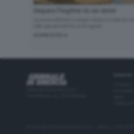
Impara l’inglese in un mese
La nuova edizione in cinque volumi è in edicola con
GdB ogni giovedì fino al 20 agosto
SCOPRI DI PIÙ
RUBRICHE
Cronaca
Editoriale Bresciana S.p.A.
Economia
Via Solferino 22, 25121 Brescia
Sport
Cultura e 
© Copyright Editoriale Bresciana S.p.A. - Brescia - P.IVA 00