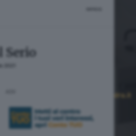
IMPRESE
l Serio
le 2021
ADV