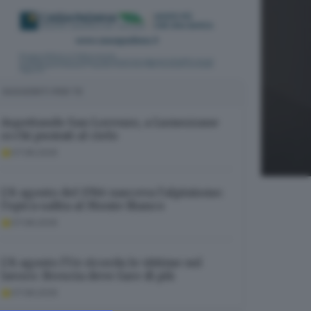
SUGGERITI PER TE
Aspettando San Lorenzo, a Lumezzane
occhi puntati al cielo
07.08.2026
L’8 agosto del 1786 nasceva l’alpinismo:
l’epica salita al Monte Bianco
07.08.2026
L’8 agosto l’Ue ricorda le vittime sul
lavoro: Brescia deve fare di più
07.08.2026