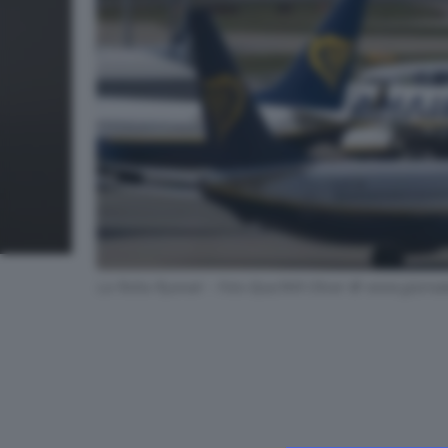
La flotta Ryanair - Foto Epa/Will Oliver © www.giornal