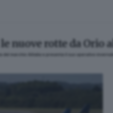
e nuove rotte da Orio a
ta del marchio Alitalia e presenta il suo operativo inverna