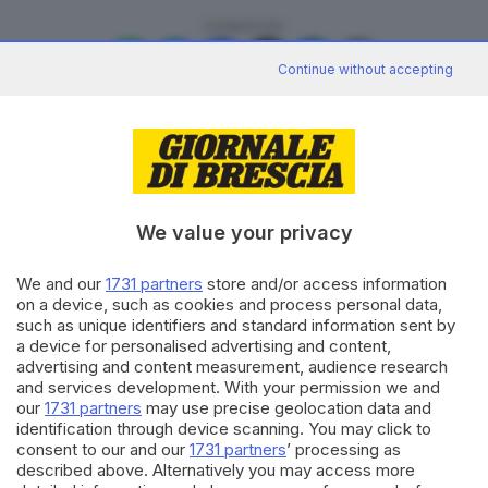
CONDIVIDI
Continue without accepting
SUGGERITI PER TE
Rime ruvide e cinema horror: la «Cruel
Summer» bresciana di Noyz Narcos
We value your privacy
06.08.2026
We and our
1731 partners
store and/or access information
on a device, such as cookies and process personal data,
Brescia Musei, un 2025 record con oltre
such as unique identifiers and standard information sent by
332mila visite
a device for personalised advertising and content,
06.08.2026
advertising and content measurement, audience research
and services development. With your permission we and
our
1731 partners
may use precise geolocation data and
Union Brescia, i numeri di maglia: il 9 a Crespi,
identification through device scanning. You may click to
Rizzo Pinna «scala»
consent to our and our
1731 partners
’ processing as
06.08.2026
described above. Alternatively you may access more