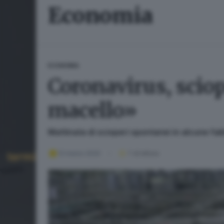
Economia
ECONOMIA
Coronavirus, scio
macello»
Mattinata di scioperi spontanei in alcune f
12 marzo 2020
1
' di lettura