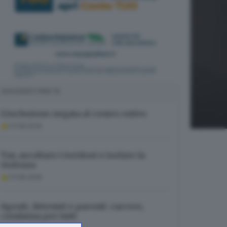
SUGGERITI PER TE
L’inclusione negata al centro estivo
07.08.2026
Tav, ascoltare i territori e isolare la
violenza
07.08.2026
Agenti, detenuti e parenti: carcere,
condanna per tutti