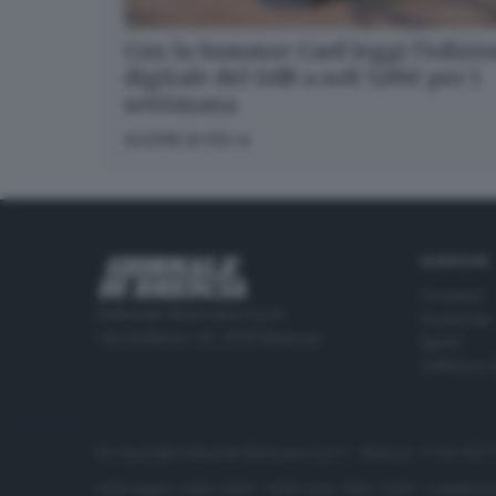
Con la Summer Card leggi l’edizi
digitale del GdB a soli 5,99€ per 1
settimana
SCOPRI DI PIÙ
RUBRICHE
Cronaca
Editoriale Bresciana S.p.A.
Economia
Via Solferino 22, 25121 Brescia
Sport
Cultura e 
© Copyright Editoriale Bresciana S.p.A. - Brescia - P.IVA 00
ISSN digital: 2499-099X - ISSN carta: 1590-346X - L'adattamen