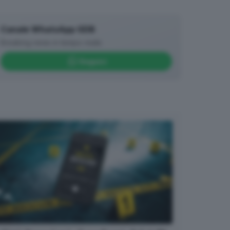
Canale WhatsApp GDB
Breaking news in tempo reale
Seguici