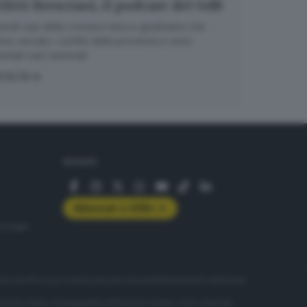
litti Bresciani, il podcast del GdB
randi casi della cronaca nera e giudiziaria che
no varcato i confini della provincia e sono
entati casi nazionali
COLTA
SEGUICI
Abbonati a GDB+
rologie
servizio
Privacy
Cookie policy
Accessibilità
Pubblicità elettorale
nzione della conseguente diffusione online, sono riservati