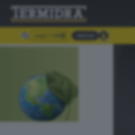
Leggi il GdB
Abbonati