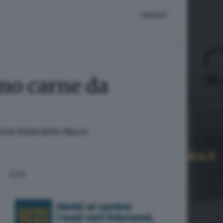
IMPRESE
amo carne da
 anche Duferdofin-Nucor
ADV