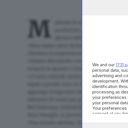
M
attinata di
scioperi spontanei
in 
produzione, con gli operai che ch
alla luce dell'emergenza da
coron
«
Non siamo carne da macello
» è stato detto 
chiedono la sospensione dell'attività per 15 g
«Stiamo discutendo con le aziende per capire
We and our
1731 p
scioperi in quattro o cinque realtà» ha detto il
personal data, suc
advertising and c
«Ci sono
aziende anche grandi che si sono f
development. Wit
legate a penali, sono in difficoltà e non poss
identification thr
aggiunge il segretario della Cgil di Brescia -
processing as des
your preferences 
riduzioni di orario per garantire la sicurezza 
your personal data
Nel frattempo,
Duferdofin-Nucor
ha deciso l
Your preferences 
consent at any tim
Zeno Naviglio, in provincia di Brescia.
the webpage.
«Pur avendo adottato, fin dal primo insorgere 