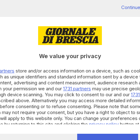
Continue
alcune fabbriche di
Brescia
che non hanno chiuso la
iedono maggiori tutele dal punto di vista sanitario
avirus
.
dagli operai di alcune aziende della provincia che
We value your privacy
iorni.
 come affrontare questa situazione. Registriamo
artners
store and/or access information on a device, such as co
 segretario della Cgil di Brescia Francesco Bertoli.
h as unique identifiers and standard information sent by a device
ontent, advertising and content measurement, audience research 
ermate
, mentre altre che per motivi di commesse
h your permission we and our
1731 partners
may use precise geolo
ono sospendere la produzione. Il nostro obiettivo -
ough device scanning. You may click to consent to our and our
1731
 è quello di riuscire ad ottenere quantomeno delle
cribed above. Alternatively you may access more detailed infor
before consenting or to refuse consenting. Please note that som
agli operai».
 may not require your consent, but you have a right to object to 
a
chiusura
di tutte le attività industriali del sito di San
will apply to this website only. You can change your preferences 
e by returning to this site and clicking the
privacy policy
button at
del coronavirus, tutte le misure volte alla