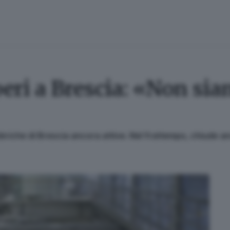
peri a Brescia: «Non si
abbriche di Brescia ancora attive. Nel frattempo, chiude