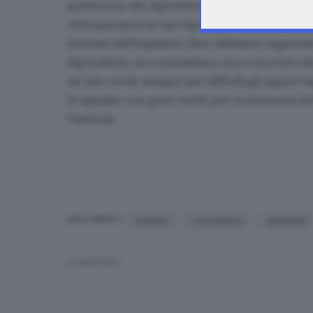
protezione dei dipendenti, e ciò in collaboraz
ottemperanza ai vari Dpcm governativi e alle 
fermata dell'impianto.
Non abbiamo registrato
dipendenti
, ma constatiamo una crescente si
un lato rende sempre più difficili gli approvv
le squadre con gravi rischi per la sicurezza dei
l'azienda.
scioperi
coronavirus
epidemia
ARGOMENTI
CONDIVIDI