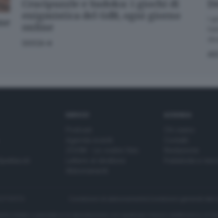
Crucipuzzle e Sudoku: i giochi di
De
enigmistica del GdB, ogni giorno
I g
one
online
han
div
GIOCA
AS
SERVIZI
AZIENDA
Podcast
Chi siamo
Agenda eventi
Contatti
ZOOM - Le vostre foto
Redazione
Spettacoli
Lettere al direttore
Pubblicità e nec
Abbonamenti
272770173
Condizioni di abbonamento
Condizioni generali del 
to totale o parziale e la riproduzione con qualsiasi mezzo elettronico, in fu