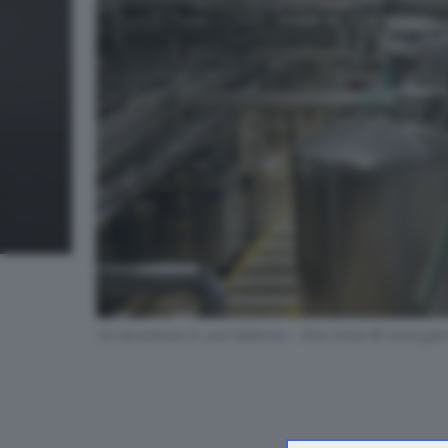
Un lavoratore in una fabbrica - Foto Ansa © www.giorn