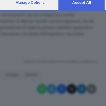
ione con le organizzazioni sindacali e in
Manage Options
Accept All
ordinanze regionali, abbiano deciso oggi per la
 al momento casi di contagio tra i nostri
tuazione di
allarme sociale
e preoccupazione che da
igionamenti di materia prima e dall'altro sguarnisce
 lavoratori e la tutela dell'impianto» ha scritto
RIPRODUZIONE RISERVATA © GIORNALE DI BRESCIA
contagio
Brescia