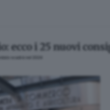
 ecco i 25 nuovi consig
mandato scadrà nel 2024