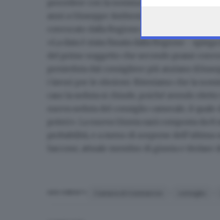
the webpage.
procedere con la
nomina del nuovo presiden
anni a
Giuseppe Ambrosi
. Il prossimo passag
convocato dalla Regione per
giovedì 28 nov
«La data è stata fissata dalla Regione - spiega
del primo soggetto che secondo prassi convoca
presieduta dal consigliere più anziano (Giusepp
i lavori per le elezioni. Riteniamo che la no
caso la seduta si chiude, poiché avendo eletto
nuova seduta del consiglio camerale, il quale 
poteri». La nuova Giunta sarà composta da 8 
probabilità, e a meno di sorprese dell’ultima
Saccone, attuale membro di giunta e titolare 
Camera di Commercio
consiglio
ARGOMENTI