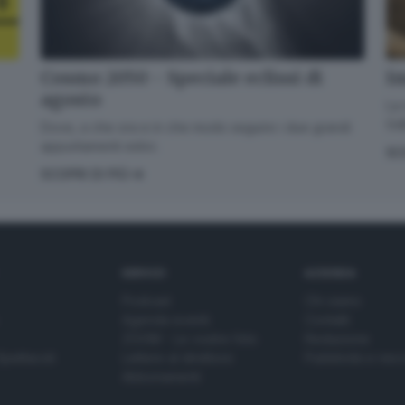
Im
Cosmo 2050 - Speciale eclissi di
agosto
La 
GdB
Dove, a che ora e in che modo seguire i due grandi
appuntamenti estivi.
SC
SCOPRI DI PIÙ
SERVIZI
AZIENDA
Podcast
Chi siamo
Agenda eventi
Contatti
ZOOM - Le vostre foto
Redazione
Spettacoli
Lettere al direttore
Pubblicità e nec
Abbonamenti