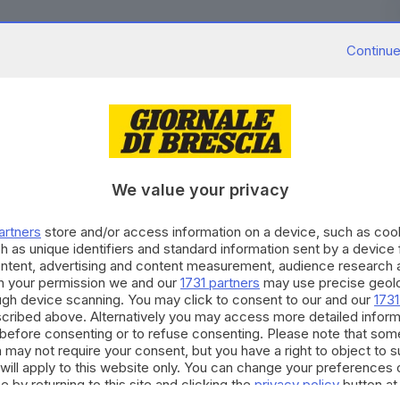
appresentanti
nel
Consiglio camerale
della
Camera
Continue
 in carica per il mandato amministrativo del
bera di Regione Lombardia, che ha verificato il
 legge da parte dei candidati - designati da
 ordini dei professionisti e associazioni dei
ttivi settori, sono:
Giovanna Prandini
(Agricoltura);
setti
,
Luisa Ersilia Prandelli
(Artigianato);
Maria
We value your privacy
berto De Miranda
,
Tiziano Pavoni
(Industria);
artners
store and/or access information on a device, such as co
a Porteri
,
Barbara Quaresmini
(Commercio);
h as unique identifiers and standard information sent by a device
ttini
(Turismo);
Giuseppina Mussetola
(Trasporti e
ontent, advertising and content measurement, audience research 
h your permission we and our
1731 partners
may use precise geolo
assicurazioni);
Davide Guerini
,
Gianfranca Guzzardi
,
ough device scanning. You may click to consent to our and our
1731
e imprese e altri settori);
Silvia Spera
(Organizzazioni
cribed above. Alternatively you may access more detailed infor
 consumatori);
Carlo Fusari
(rappresentante dei Liberi
before consenting or to refuse consenting. Please note that som
 may not require your consent, but you have a right to object to 
will apply to this website only. You can change your preferences 
consiglio della Camera di Commercio, spetti
e by returning to this site and clicking the
privacy policy
button at