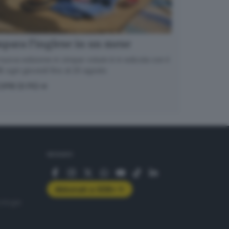
para l’inglese in un mese
nuova edizione in cinque volumi è in edicola con il
 ogni giovedì fino al 20 agosto
OPRI DI PIÙ
SEGUICI
Abbonati a GDB+
rologie