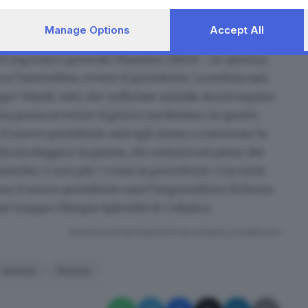
te
dell’ente di via Einaudi, che succederà dopo cinque
gio sarà l’insediamento del Consiglio camerale,
Manage Options
Accept All
embre
, alle 16.
 il segretario generale Massimo Ziletti -, in assenza
 l’assemblea, ovvero il presidente. La seduta sarà
e Vilardi, ndr), che nella fase iniziale dovrà seguire
mina possa avvenire il giorno medesimo: in questo
 il nuovo presidente sarà egli stesso a convocare la
dovrà eleggere la giunta, che entrerà nel pieno dei
membri, e non più 7 come la precedente. Con tutta
 ora, il nuovo presidente sarà l’imprenditore Roberto
del Gruppo Olimpia Splendid di Cellatica.
RIPRODUZIONE RISERVATA © GIORNALE DI BRESCIA
elezioni
Brescia