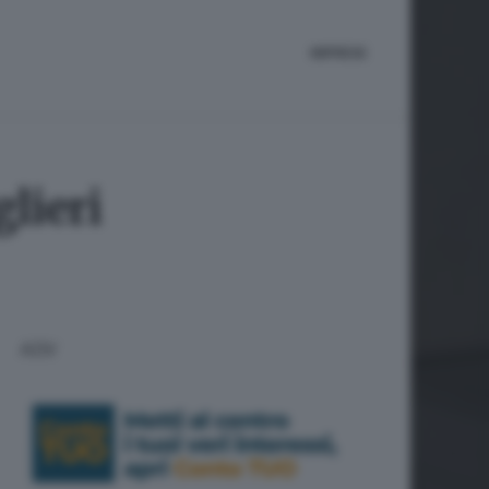
IMPRESE
lieri
ADV