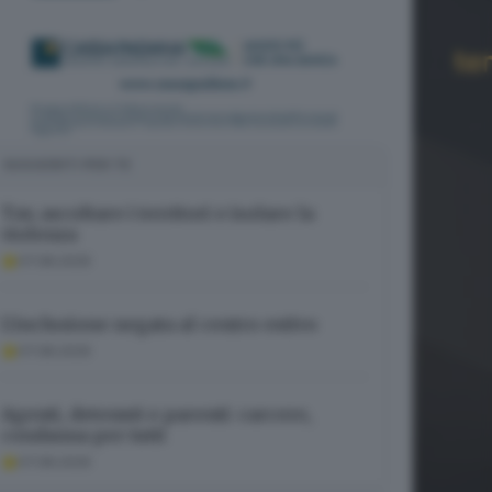
SUGGERITI PER TE
Tav, ascoltare i territori e isolare la
violenza
07.08.2026
L’inclusione negata al centro estivo
07.08.2026
Agenti, detenuti e parenti: carcere,
condanna per tutti
07.08.2026