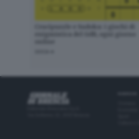
Crucipuzzle e Sudoku: i giochi di
enigmistica del GdB, ogni giorno
online
GIOCA
RUBRICHE
Cronaca
Editoriale Bresciana S.p.A.
Economia
Via Solferino 22, 25121 Brescia
Sport
Cultura e 