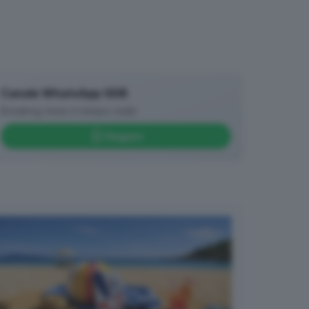
Canale WhatsApp GDB
Breaking news in tempo reale
Seguici