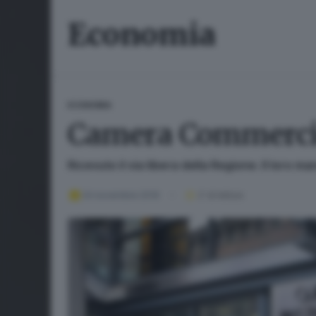
Economia
ECONOMIA
Camera Commercio:
Ricevuto il via libera della Regione. Il loro 
24 novembre 2019
2
' di lettura