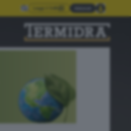
Leggi il GdB
Abbonati