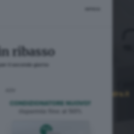
IMPRESE
in ribasso
 per il secondo giorno
ADV