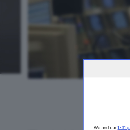
We and our
1731 p