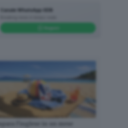
Canale WhatsApp GDB
Breaking news in tempo reale
Seguici
para l’inglese in un mese