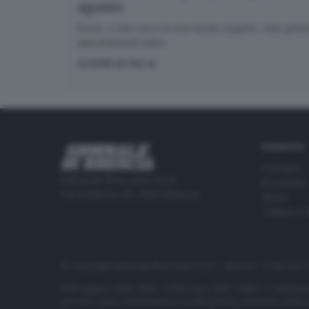
agosto
Dove, a che ora e in che modo seguire i due gran
appuntamenti estivi.
SCOPRI DI PIÙ
RUBRICHE
Cronaca
Editoriale Bresciana S.p.A.
Economia
Via Solferino 22, 25121 Brescia
Sport
Cultura e 
© Copyright Editoriale Bresciana S.p.A. - Brescia - P.IVA 00
ISSN digital: 2499-099X - ISSN carta: 1590-346X - L'adattamen
per tutti i paesi. Informative e moduli privacy. Edizione onlin