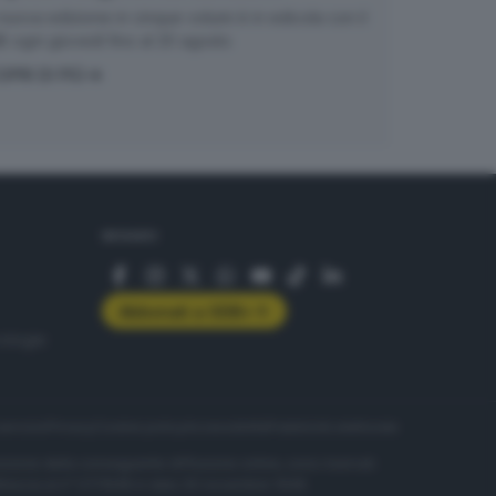
nuova edizione in cinque volumi è in edicola con il
 ogni giovedì fino al 20 agosto
OPRI DI PIÙ
SEGUICI
Abbonati a GDB+
rologie
servizio
Privacy
Cookie policy
Accessibilità
Pubblicità elettorale
nzione della conseguente diffusione online, sono riservati
di Brescia al n° 07/1948 in data 30 novembre 1948.