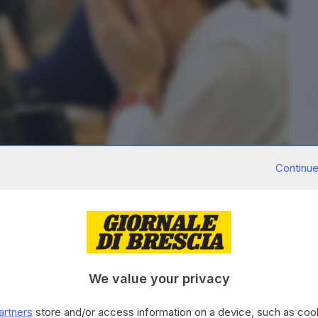
Continue
We value your privacy
artners
store and/or access information on a device, such as co