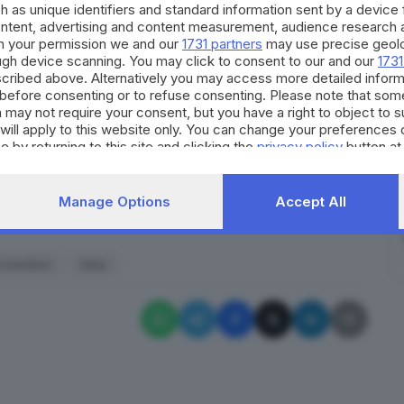
h as unique identifiers and standard information sent by a device
essere piaciuto agli investitori che hanno
ontent, advertising and content measurement, audience research 
tutta Europa e in Italia, i titoli delle banche
.
In
h your permission we and our
1731 partners
may use precise geolo
asso. Sono in asta di volatilità
Mps, stoppata mentre
ough device scanning. You may click to consent to our and our
1731
cribed above. Alternatively you may access more detailed infor
 rientrata e perde il 6,4%.
before consenting or to refuse consenting. Please note that som
po gli stress test di venerdì.
A Milano l'indice di
 may not require your consent, but you have a right to object to 
will apply to this website only. You can change your preferences 
entre il Ftse mib segna un calo del 2%. Ad
e by returning to this site and clicking the
privacy policy
button at
tivi di utile da parte di C
ommerzbank, che sulla
Manage Options
Accept All
RIPRODUZIONE RISERVATA © GIORNALE DI BRESCIA
investitori
Italia