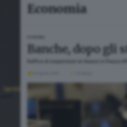
Economia
ECONOMIA
Banche, dopo gli s
Raffica di sospensioni al ribasso in Piazza Af
02 agosto 2016
1
' di lettura