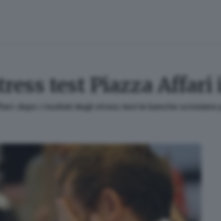
tress test Piazza Affari 
fari: dopo i risultati degli stress test le banche scivolano