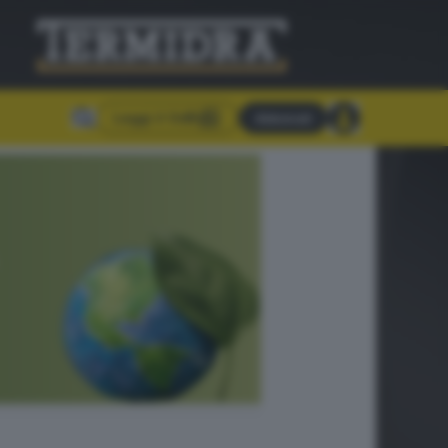
Leggi il GdB
Abbonati