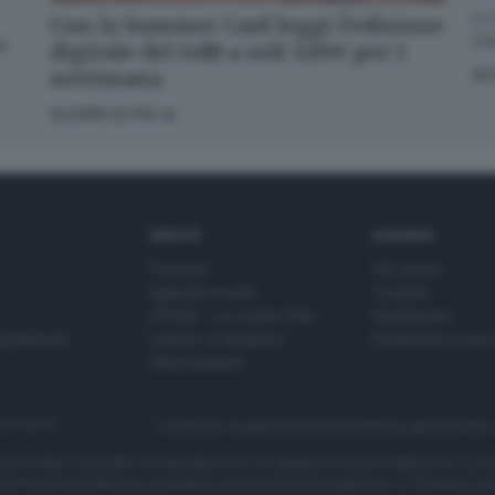
La 
Con la Summer Card leggi l’edizione
GdB
di
digitale del GdB a soli 5,99€ per 1
settimana
SC
SCOPRI DI PIÙ
SERVIZI
AZIENDA
Podcast
Chi siamo
Agenda eventi
Contatti
ZOOM - Le vostre foto
Redazione
Spettacoli
Lettere al direttore
Pubblicità e nec
Abbonamenti
272770173
Condizioni di abbonamento
Condizioni generali del 
to totale o parziale e la riproduzione con qualsiasi mezzo elettronico, in fu
e del Giornale di Brescia, quotidiano di informazione registrato al Tribunale 