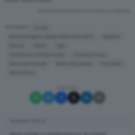
RIPRODUZIONE RISERVATA © GIORNALE DI BRESCIA
incontri
ARGOMENTI
Brescia Bergamo Capitale della cultura 2023
Bergamo
Brescia
Sebino
Oglio
Fondazione Civiltà Bresciana
Costanzo Ferrari
Bernardino Pasinelli
Marino Ruzzenenti
Giusi Villari
Mario Piazza
CONDIVIDI
SUGGERITI PER TE
Rime ruvide e cinema horror: la «Cruel