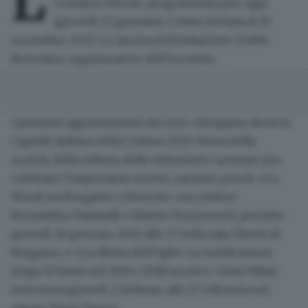
L
Costanzo Ferrari
, programmata per oggi
(giovedì 12 gennaio),
è stata rinviata al 30
novembre 2023
. Lo annuncia
Fondazione Civiltà
Bresciana
, organizzatore dell’incontro.
I prossimi appuntamenti del ciclo «Bergamo Brescia
Capitale Italiana della Cultura 2023. Storia della
società, della cultura, delle istituzioni» pensato per
celebrare l’importante evento, saranno perciò
«La
Shoah tra Bergamo e Brescia»
con relatori
Bernardino Pasinelli e Marino Ruzzenenti, previsto
giovedì 26 gennaio 2023 alle 17 nella sala Viterbi di
Bergamo, e
«La difesa dell'Oglio. Le fortificazioni
lungo il fiume nel XVII e XVIII secolo»
: Giusi Villari
interverrà giovedì 2 febbraio alle 17 a Brescia nel
salone Mario Piazza.