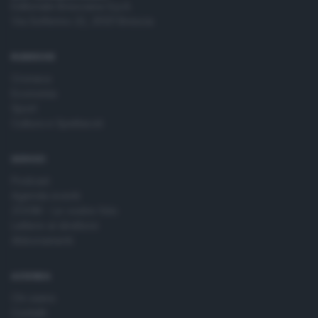
Editoriale Bresciana S.p.A.
Via Solferino 22, 25121 Brescia
RUBRICHE
Cronaca
Economia
Sport
Cultura e Spettacoli
SERVIZI
Podcast
Agenda eventi
ZOOM - Le vostre foto
Lettere al direttore
Abbonamenti
AZIENDA
Chi siamo
Contatti