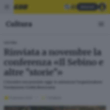
Abbonati
Cultura
CULTURA
Rinviata a novembre la
conferenza «Il Sebino e
altre "storie"»
L'incontro era previsto oggi: lo annuncia l'organizzatore
Fondazione Civiltà Bresciana
12 gennaio 2023
1
' di lettura