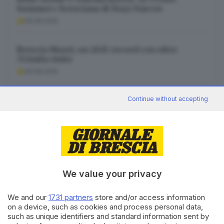
Summer» bresciana di Noyz Narcos
06.08.2026
Brescia Musei, un 2025 record con oltre
332mila visite
06.08.2026
Union Brescia, i numeri di maglia: il 9 a Crespi,
Continue without accepting
Rizzo Pinna «scala»
06.08.2026
We value your privacy
Canale WhatsApp GDB
We and our
1731 partners
store and/or access information
Breaking news in tempo reale
on a device, such as cookies and process personal data,
such as unique identifiers and standard information sent by
Seguici