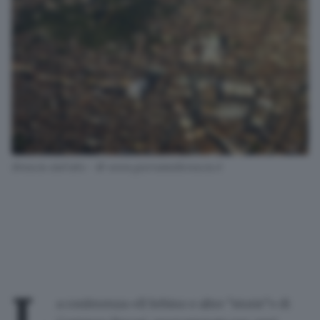
Brescia dall'alto - © www.giornaledibrescia.it
a
conferenza «Il Sebino e altre "storie"» di