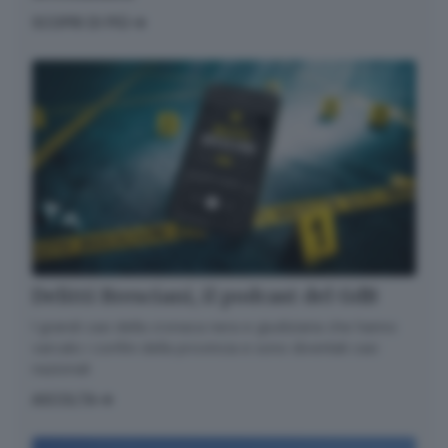
SCOPRI DI PIÙ
Delitti Bresciani, il podcast del GdB
I grandi casi della cronaca nera e giudiziaria che hanno
varcato i confini della provincia e sono diventati casi
nazionali
ASCOLTA