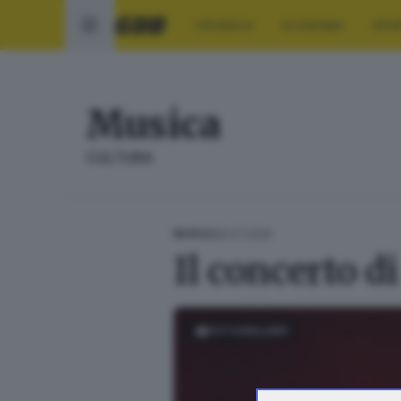
CRONACA
ECONOMIA
SPO
Musica
CULTURA
26.07.2025
MUSICA
Il concerto di
FOTOGALLERY