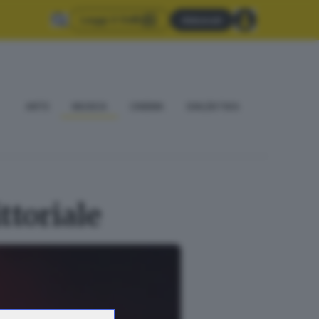
Leggi il GdB
Abbonati
ARTE
MUSICA
CINEMA
DIALÈKTIKA
ttoriale