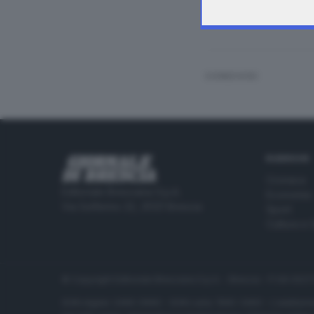
CONDIVIDI
RUBRICHE
Cronaca
Editoriale Bresciana S.p.A.
Economia
Via Solferino 22, 25121 Brescia
Sport
Cultura e 
© Copyright Editoriale Bresciana S.p.A. - Brescia - P.IVA 00
ISSN digital: 2499-099X - ISSN carta: 1590-346X - L'adattamen