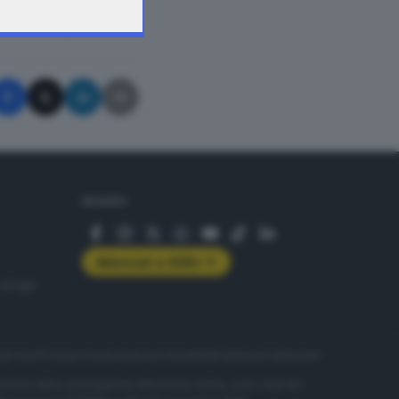
A © GIORNALE DI BRESCIA
SEGUICI
Abbonati a GDB+
rologie
servizio
Privacy
Cookie policy
Accessibilità
Pubblicità elettorale
nzione della conseguente diffusione online, sono riservati