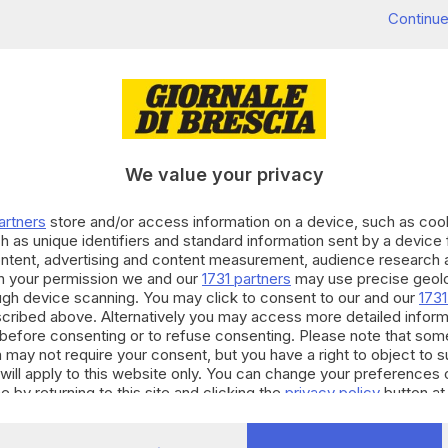
Continue
We value your privacy
artners
store and/or access information on a device, such as co
h as unique identifiers and standard information sent by a device
ontent, advertising and content measurement, audience research 
h your permission we and our
1731 partners
may use precise geolo
ough device scanning. You may click to consent to our and our
1731
cribed above. Alternatively you may access more detailed infor
before consenting or to refuse consenting. Please note that som
 may not require your consent, but you have a right to object to 
will apply to this website only. You can change your preferences 
e by returning to this site and clicking the
privacy policy
button at