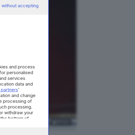
 without accepting
okies and process
 for personalised
and services
cation data and
 partners
’
mation and change
e processing of
such processing.
or withdraw your
 the bottom of
36
foto