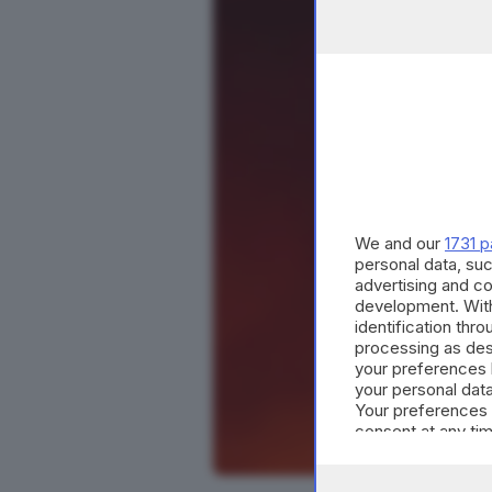
We and our
1731 p
personal data, suc
advertising and c
development. Wit
identification thr
processing as des
your preferences 
your personal data
Your preferences 
consent at any tim
the webpage.