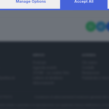
Manage Options
Accept All
RIPRODUZIONE RISERVAT
SERVIZI
AZIENDA
Podcast
Chi siamo
Agenda eventi
Contatti
ZOOM - Le vostre foto
Redazione
Spettacoli
Lettere al direttore
Pubblicità e nec
Abbonamenti
272770173
Condizioni di abbonamento
Condizioni generali del 
to totale o parziale e la riproduzione con qualsiasi mezzo elettronico, in fu