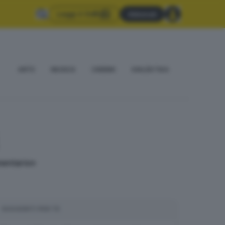
Leggi il GdB
Abbonati
ARTE
MUSICA
CINEMA
DIALÈKTIKA
mentario»
SUGGERITI PER TE