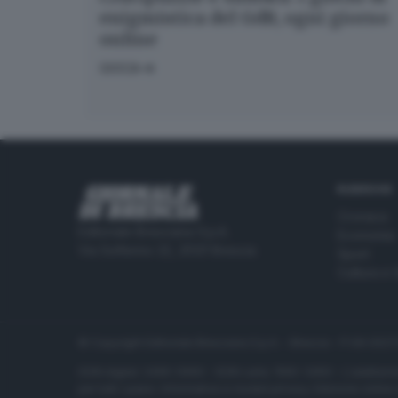
enigmistica del GdB, ogni giorno
online
GIOCA
RUBRICHE
Cronaca
Editoriale Bresciana S.p.A.
Economia
Via Solferino 22, 25121 Brescia
Sport
Cultura e 
© Copyright Editoriale Bresciana S.p.A. - Brescia - P.IVA 00
ISSN digital: 2499-099X - ISSN carta: 1590-346X - L'adattamen
per tutti i paesi. Informative e moduli privacy. Edizione onlin