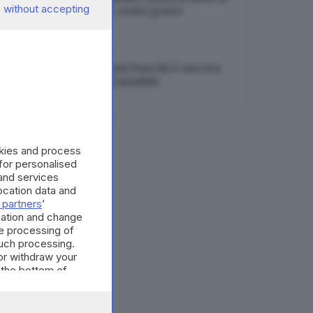
 without accepting
incastra nel lunotto: resta grave
08.08.2026
Tignale, l’incendio nei boschi è ancora
in corso: in arrivo i Canadair
08.08.2026
okies and process
 for personalised
and services
cation data and
 partners
’
mation and change
e processing of
such processing.
or withdraw your
 the bottom of