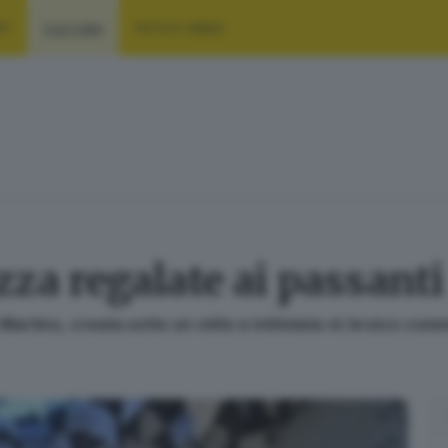
RT
CULTURA
FOTO E VIDEO
zza regalate ai passanti
Martino, creata sotto un vòlto e intitolata «L’eroico com