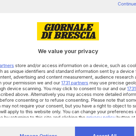
Continue
 cogliere pillole di saggezza. Accade in via Ventura
rmine
, dove l’artista
Antonio De Martino
ha creato
». Dopo il restauro l’installazione è stata
We value your privacy
ell’assessore Cantoni e del presidente di
artners
store and/or access information on a device, such as co
h as unique identifiers and standard information sent by a device
RIPRODUZIONE RISERVATA © GIORNALE DI BRESCIA
ontent, advertising and content measurement, audience research 
h your permission we and our
1731 partners
may use precise geolo
ough device scanning. You may click to consent to our and our
1731
Carmine
cribed above. Alternatively you may access more detailed infor
before consenting or to refuse consenting. Please note that som
 may not require your consent, but you have a right to object to 
will apply to this website only. You can change your preferences 
e by returning to this site and clicking the
privacy policy
button at
Manage Options
Accept All