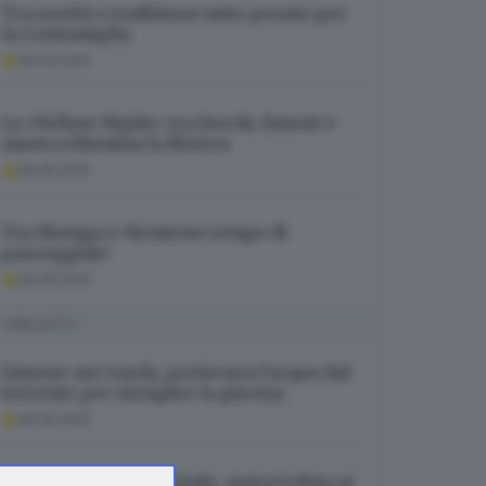
Tra novità e tradizione tutto pronto per
la Centomiglia
08.08.2026
La «Yellow Night» tra fuochi, limoni e
musica illumina la Riviera
08.08.2026
Tra Moniga e Sirmione tempo di
passeggiate
08.08.2026
I PIÙ LETTI
Limone sul Garda, prelevava l’acqua dal
torrente per riempire la piscina
08.08.2026
Incidente in tangenziale, motociclista si