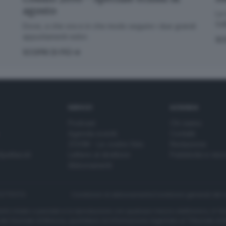
agosto
La 
GdB
Dove, a che ora e in che modo seguire i due grandi
appuntamenti estivi.
SC
SCOPRI DI PIÙ
SERVIZI
AZIENDA
Podcast
Chi siamo
Agenda eventi
Contatti
ZOOM - Le vostre foto
Redazione
Spettacoli
Lettere al direttore
Pubblicità e nec
Abbonamenti
272770173
Condizioni di abbonamento
Condizioni generali del 
to totale o parziale e la riproduzione con qualsiasi mezzo elettronico, in fu
e del Giornale di Brescia, quotidiano di informazione registrato al Tribunale 