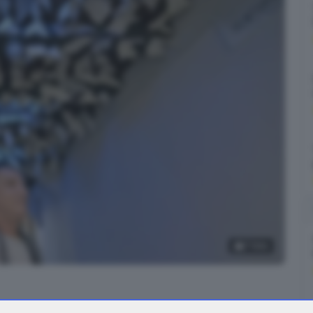
7
foto