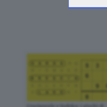
Crucipuzzle e Sudoku: i giochi di