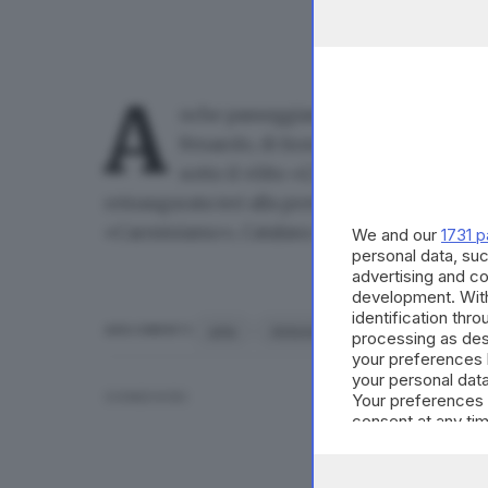
A
nche passeggiando in città si possono
Fenarolo, di fronte alla chiesa del
Ca
sotto il vòlto «
L’eroico commentario
reinaugurata ieri alla presenza dell’artista, d
«Carminiamo», Catalano.
We and our
1731 p
personal data, suc
advertising and c
development. Wit
identification thr
arte
Antonio De Martino
Brescia
ARGOMENTI
processing as des
your preferences 
your personal data
CONDIVIDI
Your preferences 
consent at any tim
the webpage.