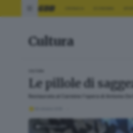
CRONACA
ECONOMIA
SPO
Cultura
CULTURA
Le pillole di sagge
Restaurata al Carmine l'opera di Antonio De 
06 ottobre 2018
FOTOGALLERY