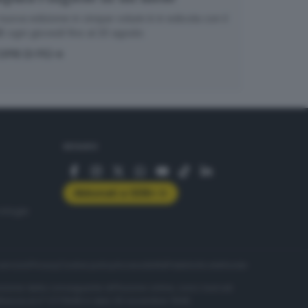
nuova edizione in cinque volumi è in edicola con il
 ogni giovedì fino al 20 agosto
OPRI DI PIÙ
SEGUICI
Abbonati a GDB+
rologie
servizio
Privacy
Cookie policy
Accessibilità
Pubblicità elettorale
nzione della conseguente diffusione online, sono riservati
di Brescia al n° 07/1948 in data 30 novembre 1948.