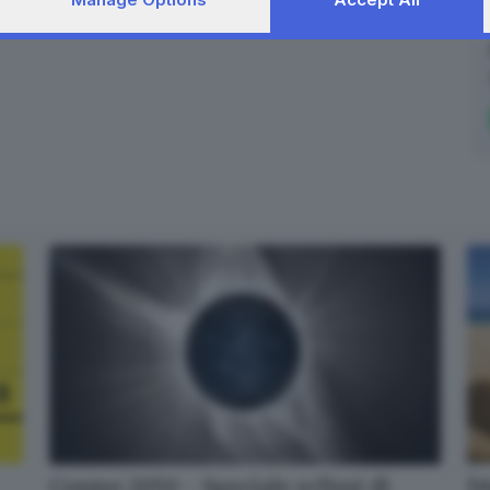
Im
Cosmo 2050 - Speciale eclissi di