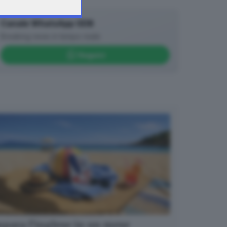
Canale WhatsApp GDB
Breaking news in tempo reale
Seguici
para l’inglese in un mese