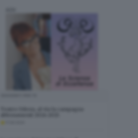
ADV
SUGGERITI PER TE
Teatro Odeon, al via la campagna
abbonamenti 2024-2025
17.09.2024