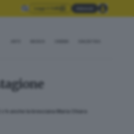
Leggi il GdB
Abbonati
ARTE
MUSICA
CINEMA
DIALÈKTIKA
stagione
. E c’è anche la bresciana Maria Chiara