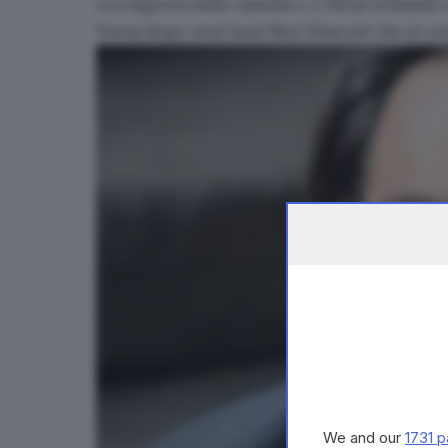
«La signora delle camelie»; e
Silvia Gribaudi
c
Torna dopo vent’anni
Neri Marcorè
che si co
We and our
1731 p