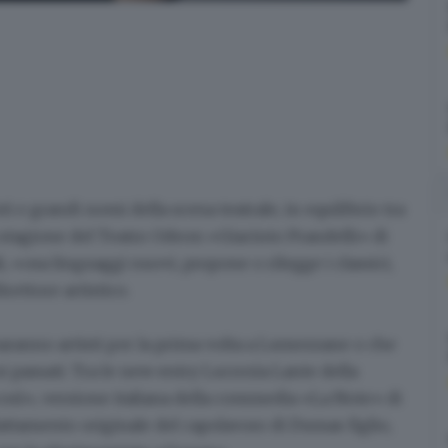
 e grandi nomi della scena teatrale, in equilibrio tra
stagione del Teatro Odeon «Giacinto Prandelli» di
li, «osa linguaggi nuovi, propone o rilegge i classici,
irettore artistico.
ci saranno artisti per la prima volta a Lumezzane o che
i passati. Tra le new entry
Lucrezia Lante della
 così», versione italiana della commedia «La Note» di
ttamento originale del capolavoro di Dumas figlio,