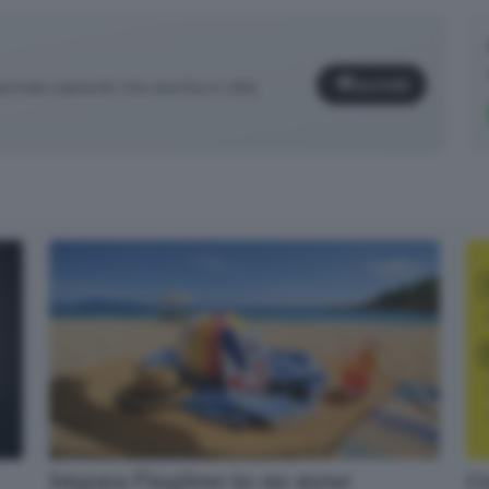
Iscriviti
iornata sapendo che aria tira in città,
✕
Cr
Impara l’inglese in un mese