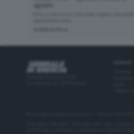
agosto
Dove, a che ora e in che modo seguire i due gran
appuntamenti estivi.
SCOPRI DI PIÙ
RUBRICHE
Cronaca
Editoriale Bresciana S.p.A.
Economia
Via Solferino 22, 25121 Brescia
Sport
Cultura e 
© Copyright Editoriale Bresciana S.p.A. - Brescia - P.IVA 00
ISSN digital: 2499-099X - ISSN carta: 1590-346X - L'adattamen
per tutti i paesi. Informative e moduli privacy. Edizione onlin