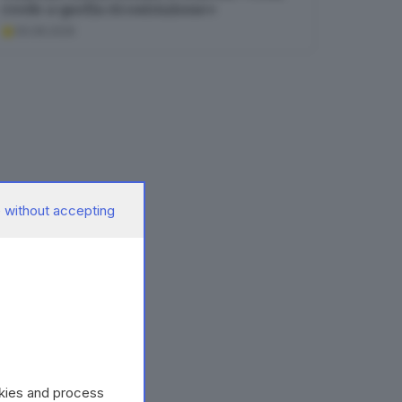
credo a quella ricostruzione»
09.08.2026
 without accepting
okies and process