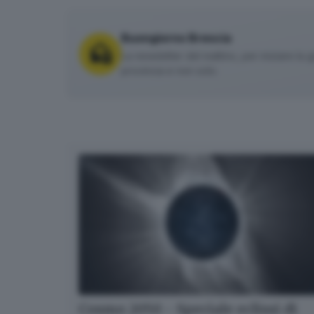
Buongiorno Brescia
La newsletter del mattino, per iniziare la g
provincia e non solo.
Cosmo 2050 - Speciale eclissi di