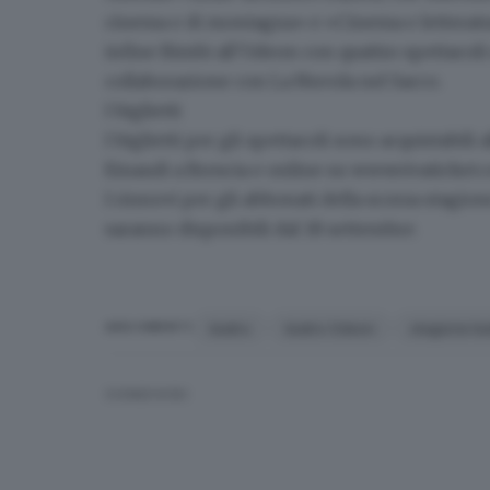
cinema e di montagna» e «Cinema e letteratura
infine
Bimbi all’Odeon
con quattro spettacoli 
collaborazione con La Nuvola nel Sacco.
I biglietti
I biglietti per gli spettacoli sono
acquistabili a
Einaudi a Brescia
e online su
www.vivaticket
I rinnovi per gli
abbonati della scorsa stagio
saranno disponibili dal 18 settembre.
teatro
teatro Odeon
stagione te
ARGOMENTI
CONDIVIDI