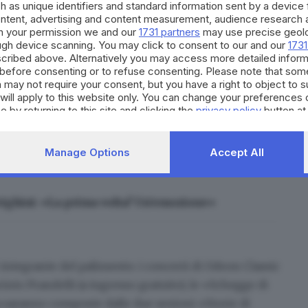
h as unique identifiers and standard information sent by a device
ontent, advertising and content measurement, audience research 
h your permission we and our
1731 partners
may use precise geolo
ough device scanning. You may click to consent to our and our
1731
zanese sono
Mario Perrotta
che si ispira all’opera di
cribed above. Alternatively you may access more detailed infor
l Nano in un monologo struggente; il regista
before consenting or to refuse consenting. Please note that som
 may not require your consent, but you have a right to object to 
 Anton Cechov; e poi
Chiara Francini
, il duo
Ale e
will apply to this website only. You can change your preferences 
nel cast anche
la bresciana Maria Chiara Arrighini
,
e by returning to this site and clicking the
privacy policy
button at
no Dammacco
e
Serena Balivo
, e la
Manage Options
Accept All
righini: «La prima volta? Un’emozione»
integrante del palinsesto: i
concerti di Odeon Classic
nto Prandelli (a ingresso gratuito); le
«Schegge di
a saranno composte dalle due sezioni «Storie di