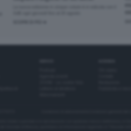
en
La nuova edizione in cinque volumi è in edicola con il
La newsletter del mattino, per iniziare la giornata sapendo che aria tira
o
in città, provincia e non solo.
GdB ogni giovedì fino al 20 agosto
di
GI
SCOPRI DI PIÙ
Email*
Quando invii il modulo, controlla la tua inbox per confermare
l'iscrizione
SERVIZI
AZIENDA
Podcast
Chi siamo
Informativa ai sensi dell’articolo 13 del Regolamento UE
Agenda eventi
Contatti
2016/679 o GDPR*
ZOOM - Le vostre foto
Redazione
Alla mail registrata verranno inviati periodicamente messaggi di posta
Spettacoli
Lettere al direttore
Pubblicità e nec
elettronica contenenti le ultime notizie. Potrà interrompere in ogni
Abbonamenti
momento l'invio seguendo le istruzioni che troverà in ogni
messaggio.
Clicca qui per l'informativa estesa
272770173
Condizioni di abbonamento
Condizioni generali del 
Accetta ed iscriviti
to totale o parziale e la riproduzione con qualsiasi mezzo elettronico, in fu
e del Giornale di Brescia, quotidiano di informazione registrato al Tribunale 