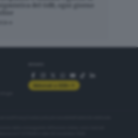
igmistica del GdB, ogni giorno
nline
OCA
SEGUICI
Abbonati a GDB+
rologie
servizio
Privacy
Cookie policy
Accessibilità
Pubblicità elettorale
nzione della conseguente diffusione online, sono riservati
di Brescia al n° 07/1948 in data 30 novembre 1948.