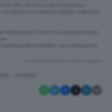
 del ‘900» (di nuovo a ingresso gratuito); e
e due laboratori per bambini e famiglie realizzati in
lla biglietteria del Teatro Odeon
, alla Libreria
Punto
.com
.
ne
partiranno dal 6 settembre, i nuovi abbonamenti
RIPRODUZIONE RISERVATA © GIORNALE DI BRESCIA
atrale
Lumezzane