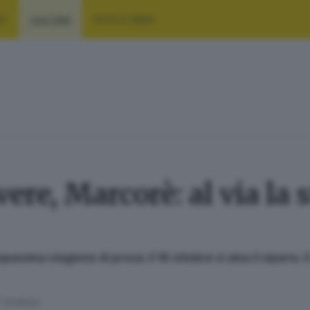
RT
CULTURA
FOTO E VIDEO
vere, Marcorè: al via la 
quesima stagione di prosa: il 16 ottobre si alza il sipario
' di lettura