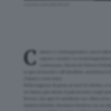
Lucrezia Lante della Rovere
C
lassico e contemporaneo, nuovi talenti
sapere e sentire. La
venticinquesima 
Lumezzane
, diretta da Vittorio Pedra
si apre al mondo e all’attualità», sintetizza il d
Classici e new entry
Nella
stagione di prosa
, al via il 16 ottobre, 
ne hanno già calcato il palcoscenico negli ann
Rovere
, che apre il cartellone con «Non si fa
Audrey Schebat;
Giovanni Ortoleva
con un ada