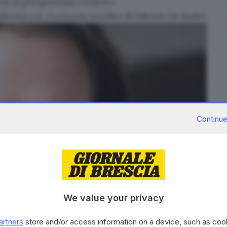
on la pluripremiata «Graces».
nfronta con
«La buona novella» di Fabrizio De André
.
Continue
We value your privacy
artners
store and/or access information on a device, such as co