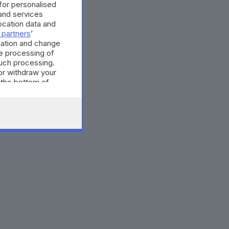
 for personalised
and services
cation data and
 partners
’
mation and change
e processing of
such processing.
or withdraw your
 the bottom of