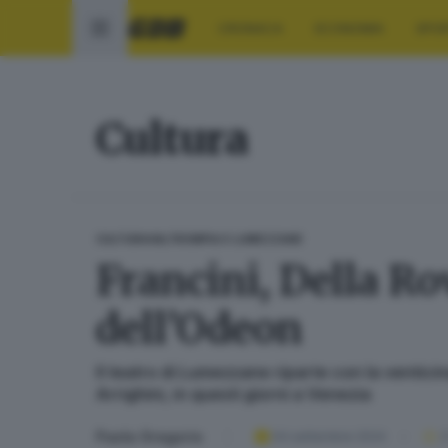
CRONACA
ECONOMIA
SPO
Cultura
CULTURA
VALTROMPIA E LUMEZZANE
Francini, Della Ro
dell’Odeon
Il teatro di Lumezzane riparte con la venticin
Arrighini, in questi giorni a Venezia
Paola Gregorio
04 settembre 2024
2