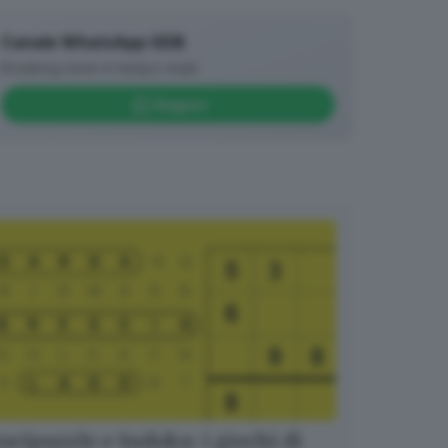
Canale WhatsApp GDB
Breaking news in tempo reale
Seguici
ucipuzzle e Sudoku: i giochi di