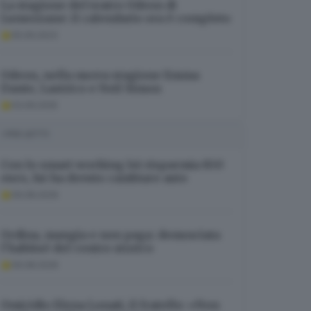
La stagione del teatro Odeon di
Lumezzane: il calendario ora è completo
05.09.2023
Odeon, nella nuova stagione Emma
Dante, Lastrico e Neil Simon
03.09.2025
I PIÙ LETTI
Con lo smart working lei risparmia 850
euro, lui ha dovuto cambiare auto
09.08.2026
Ordina, mangia e non paga: denunciata
l’habitué del centro storico
09.08.2026
Omicidio Elena Lonati, il fratello: «Non