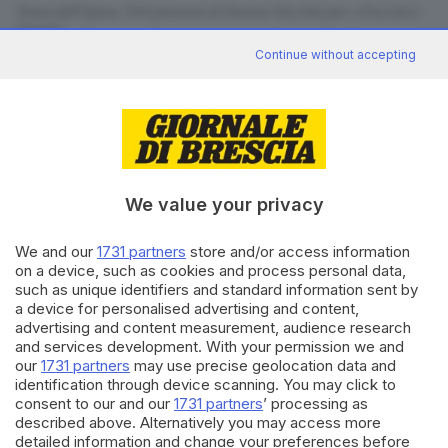
Festa dell'Opera, 500 persone al Duomo Vecchio per «Puccini e
Fauré»
Continue without accepting
Tutto pieno il Duomo Vecchio (circa 500 i presenti): la
rotonda di Brescia ospita a mezzogiorno
«Puccini e
Fauré»
, proponendo le composizioni per organo di
Puccini in dialogo con musiche di Gabriel Fauré.
L’antico organo Antegnati-Serassi recentemente
restaurato è suonato da Tomas Gavazzi; a cantare
We value your privacy
sono invece Yue He e Benedetta Mazzetto, affacciate
al balconcino e incorniciate dall’affresco ritrovato del
We and our
1731 partners
store and/or access information
on a device, such as cookies and process personal data,
Romanino.
such as unique identifiers and standard information sent by
a device for personalised advertising and content,
FOTOGALLERY
advertising and content measurement, audience research
and services development. With your permission we and
our
1731 partners
may use precise geolocation data and
identification through device scanning. You may click to
consent to our and our
1731 partners
’ processing as
described above. Alternatively you may access more
detailed information and change your preferences before