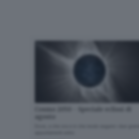
Cosmo 2050 - Speciale eclissi di
agosto
Dove, a che ora e in che modo seguire i due gran
appuntamenti estivi.