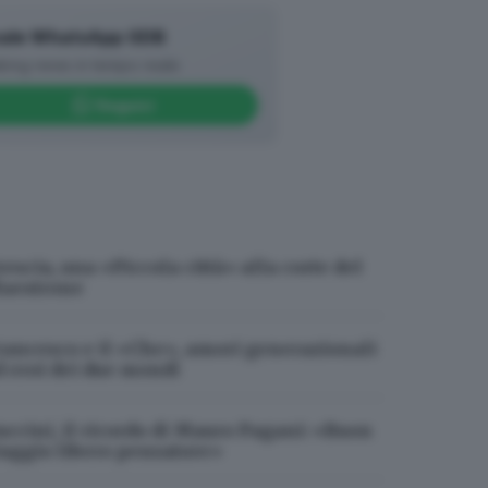
film dei Lumière che i suoi. E in
ale WhatsApp GDB
king news in tempo reale
ro 44 di corso Palestro
Seguici
Ad aprirlo fu un mantovano, tal
el pom. sul Corso del Teatro»
.
. il successo del Roi Soleil fu tale
ta ribattezzato «Americano»).
rescia, una «Piccola città» alla corte del
aestrone
rancesco e il «Che», amori generazionali
d eroi dei due mondi
uccini, il ricordo di Mauro Pagani: «Buon
iaggio libero pensatore»