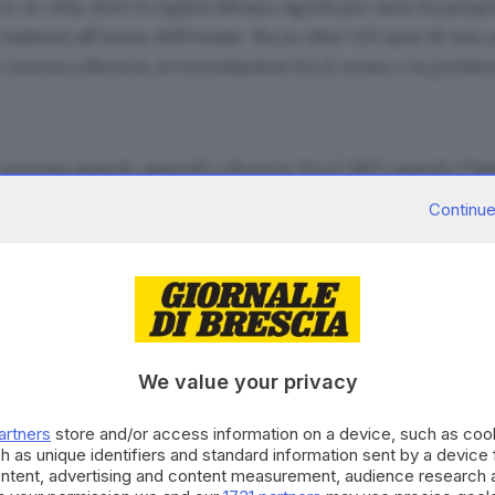
a 12, in città, dove il regista Silvano Agosti per anni ha p
i battenti all’inizio dell’estate. Ma in oltre 120 anni di vita
 cinema a Brescia, avvicendandosi fra il centro e la periferia
 neonata quando approdò a Brescia. Era il 1895 quando l’
in
ià l’anno seguente la palestra della Forza e Costanza di via 
Continue
prima estemporanea sala di proiezione della nostra città.
CONTENUTO PER GLI ABBONATI
We value your privacy
Continua a l
artners
store and/or access information on a device, such as co
h as unique identifiers and standard information sent by a device
La nostra community si evolv
ontent, advertising and content measurement, audience research 
occasioni di partecipazione, 