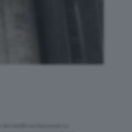
 dei cinefili vecchia scuola. La