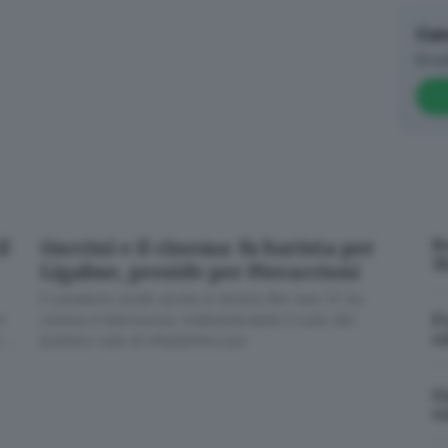
film, cominciò a viaggiare per l’Italia sia per proiettare i 
Can
scia.
Brea
o film proiettato a Brescia
ssa aprì invece i battenti nell’agosto 1907, quando
al nume
mpi di autarchia fascista costretto a mutar nome in «Sole». 
della
prima pellicola girata in città: «Brescia alle due d
il pubblico nostrano all’allora Teatro Guillame, oggi Sociale
tesso anno l’Edison di corso Magenta 5
(in seconda battu
B
il
Guccini e il cinema: fu barista per
M
Ligabue, preside per Pieraccioni
Il cantatore recitò anche in diversi film: ben 17, tra
F
e
cinema e televisione. Indimenticabile il ruolo del
e
 la
burbero oste di «Radiofreccia»
ta
G
v