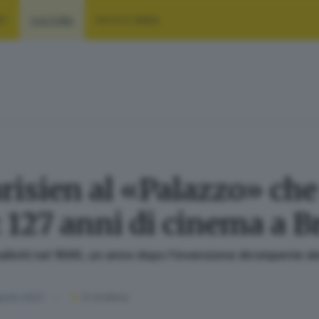
RT
CULTURA
FOTO E VIDEO
risien al «Palazzo» che
127 anni di cinema a B
allotti nel 1896, un anno dopo l’invenzione dirompente dei
gosto 2023
6
' di lettura