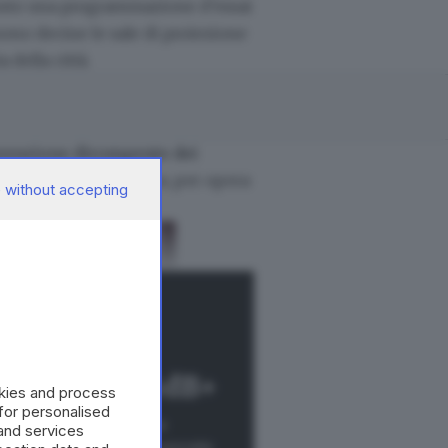
roposto una programmazione d’essai
, sono decine le sale di proiezione
 della città.
venzione dirompente dei
Cavallotti si tramutava, per opera
 without accepting
eggere con GdB+
okies and process
 for personalised
e: nuovi contenuti, nuove
and services
più servizi e più azioni concrete