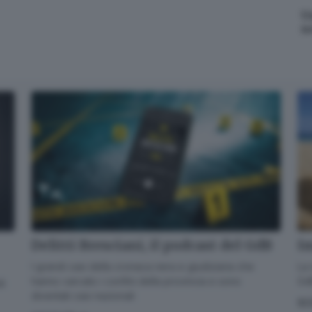
U
n
Delitti Bresciani, il podcast del GdB
Im
I grandi casi della cronaca nera e giudiziaria che
La 
hanno varcato i confini della provincia e sono
GdB
di
diventati casi nazionali
SC