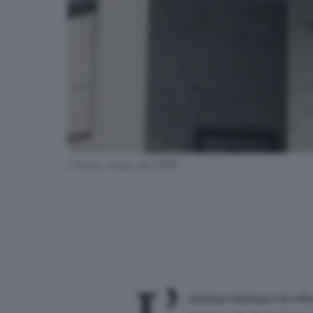
L'Astra, chiuso nel 2009
ultima vittima è il «