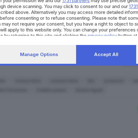
h your permission we and our
1731 partners
may use precise geolo
ough device scanning. You may click to consent to our and our
1731
per il territorio. Decidi anch
cribed above. Alternatively you may access more detailed infor
strumento quotidiano di co
before consenting or to refuse consenting. Please note that som
civico.
 may not require your consent, but you have a right to object to 
will apply to this website only. You can change your preferences 
SCOPRI DI PI
e by returning to this site and clicking the
privacy policy
button at
Manage Options
Accept All
RIPRODU
 e Costanza in via Cavallotti - © www.giornaledibrescia.it
tto
cinema Astra
cineama Adria
film
proiezioni
ed
le D'Annunzio
Fratelli Lumiere
Silvano Agosti
tanti bresciani
comparvero le scene del «Bagno di Diana
iano, girato dallo stesso proiezionista giunto da Torino. D
fatti poco più di un minuto - rappresenta dei bagnanti ai
Porta Venezia). Lo stabilimento termale venne demolito nel
ficio storico milanese. Appassionato di fotografia, Filippi 
mière. Grazie a questa sua amicizia, nel 1896, acquistò un 