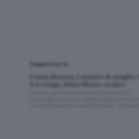
avere girato a Milano i suoi primi 
quel frangente capitò anche a Bre
«Bains de Diane à Milan» (1896): il prim
Il primo vero cinema della Leone
inaugurò il «Roi Soleil»
, in te
Vassallo, che risulta pure autore 
Girato nel 1889, fu proiettato per 
Suggeriti per te
che immediatamente
seguì lo s
Union Brescia, i numeri di maglia: 
9 a Crespi, Rizzo Pinna «scala»
Domenica parte la nuova stagione con il match di
Coppa Italia ad Arezzo e rispetto a quella precedent
non sono tantissime le novità. Molti hanno confermato
scelta della scorsa annata, per i nuovi invece una sor
di taglio con il passato