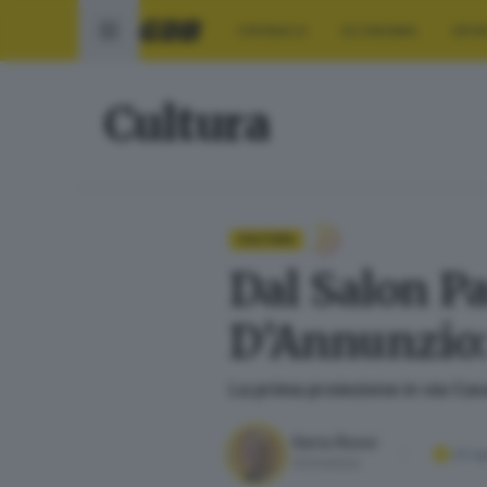
CRONACA
ECONOMIA
SPO
Cultura
CULTURA
Dal Salon Pa
D’Annunzio: 
La prima proiezione in via Cav
Ilaria Rossi
24 a
Giornalista