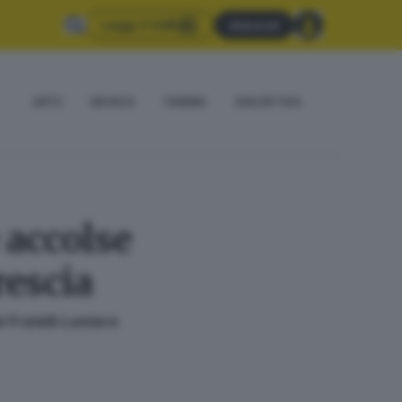
Leggi il GdB
Abbonati
ARTE
MUSICA
CINEMA
DIALÈKTIKA
 accolse
rescia
 Fratelli Lumiere