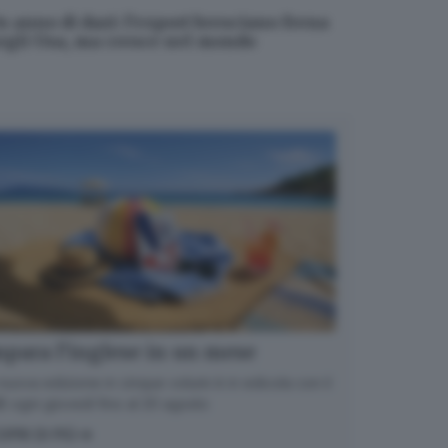
n anno di dazi: l’export bresciano frena
egli Usa, ma cresce nel mondo
para l’inglese in un mese
nuova edizione in cinque volumi è in edicola con il
 ogni giovedì fino al 20 agosto
OPRI DI PIÙ