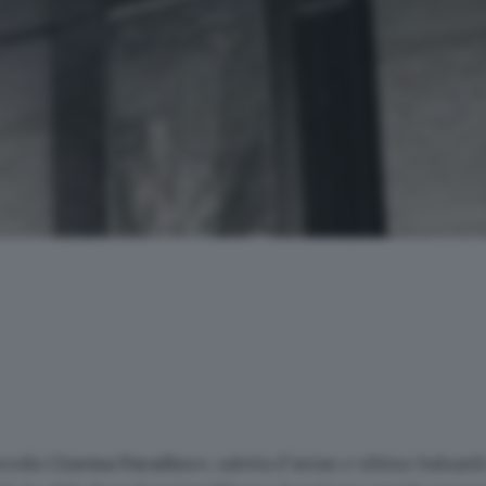
Piccolo Cinema Paradiso»
, saletta d’antan e ultimo baluardo