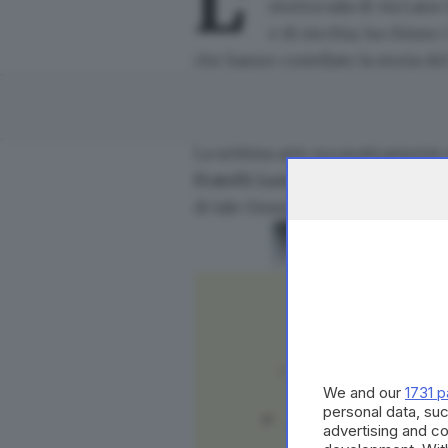
L’
storica sala di via Lan
e di nicchia, ha chiuso 
che hanno costellato la storia del
La settima arte era praticamente
Fratelli Lumiere
vide la luce e g
di tale Giuseppe Filippini, nella 
We and our
1731 p
personal data, suc
advertising and c