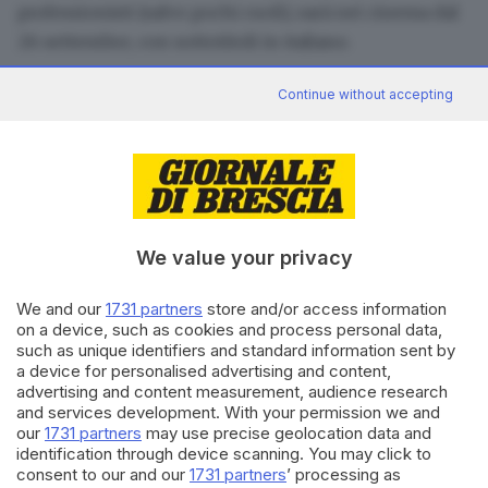
professionisti (salvo pochi ruoli), sarà nei cinema dal
26 settembre, con sottotitoli in italiano.
RIPRODUZIONE RISERVATA © GIORNALE DI BRESCIA
Continue without accepting
Mostra del Cinema di Venezia
ARGOMENTI
Maura Delpero
Venezia
Passo Tonale
CONDIVIDI
We value your privacy
We and our
1731 partners
store and/or access information
on a device, such as cookies and process personal data,
such as unique identifiers and standard information sent by
CINEMA OGGI
Tutti
a device for personalised advertising and content,
advertising and content measurement, audience research
COMMEDIA
DRAMMATICO
and services development. With your permission we and
our
1731 partners
may use precise geolocation data and
identification through device scanning. You may click to
consent to our and our
1731 partners
’ processing as