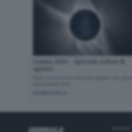
Cosmo 2050 - Speciale eclissi di
agosto
Dove, a che ora e in che modo seguire i due gran
appuntamenti estivi.
SCOPRI DI PIÙ
RUBRICHE