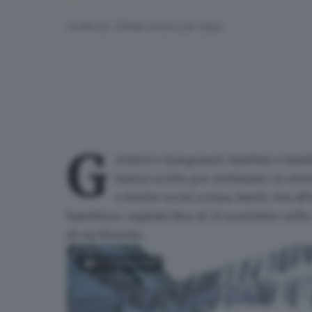
Al Mo.Ca. 20mila strisce per Gaza
G
enitori e insegnanti, bambini e bambi
hanno scritto per settimane, su stri
e bimbe
uccisi a Gaza
, dando vita a
bambina», ospitata
fino al 23 novembre
nello
di via Moretto.
FOTOGALLERY