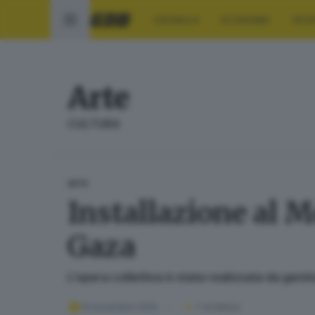
CRONACA
ECONOMIA
SPO
Arte
CULTURA
ARTE
Installazione al M
Gaza
L’opera collettiva è stata realizzata da genito
15 novembre 2025
1
' di lettura