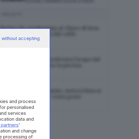
ricorda i bambini uccisi a Gaza
I PIÙ LETTI
Berlucchi, vendemmia al chiaro di luna
per preservare l’uva dal caldo
 without accepting
08.08.2026
Limone sul Garda, prelevava l’acqua dal
torrente per riempire la piscina
08.08.2026
Incidente in tangenziale, motociclista si
incastra nel lunotto: resta grave
okies and process
08.08.2026
 for personalised
and services
cation data and
 partners
’
mation and change
e processing of