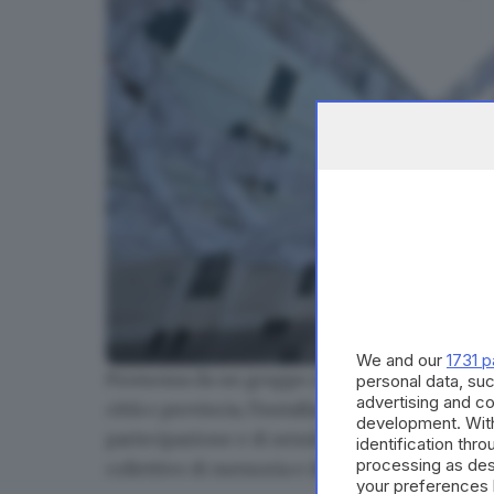
We and our
1731 p
Promossa da un gruppo di educatrici, educatori
personal data, suc
Mo.Ca, l'opera collettiva che ricorda i bambini uc
advertising and c
città e provincia, l'installazione è stata
realizz
development. Wit
partecipazione e di sensibilizzazione attravers
identification thr
processing as des
collettivo di memoria e di pace.
your preferences 