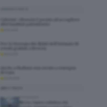
SUGGERITI PER TE
Calovini: «Brescia è pronta ad accogliere
altri bambini palestinesi»
01.10.2025
Per la Giornata dei diritti dell’infanzia 18
eventi gratuiti a Brescia
16.10.2025
Anche a Rudiano una serata a sostegno
di Gaza
23.09.2025
MULTIMEDIA
FOTOGALLERY
Mo.Ca, l'opera collettiva che