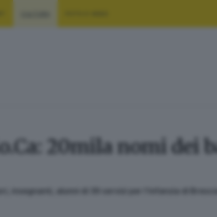
RT
CULTURA
FOTO E VIDEO
o.Ca: 20mila nomi dei b
ri, insegnanti, alunni di 39 servizi per l’infanzia di Bresc