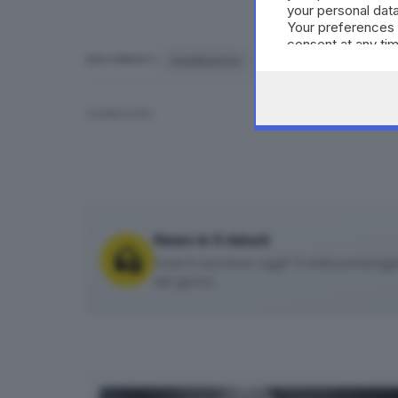
your personal data
Your preferences 
consent at any tim
the webpage.
installazione
Gaza
MoCa
b
ARGOMENTI
CONDIVIDI
News in 5 minuti
Cosa è successo oggi? A metà pomeriggio 
del giorno.