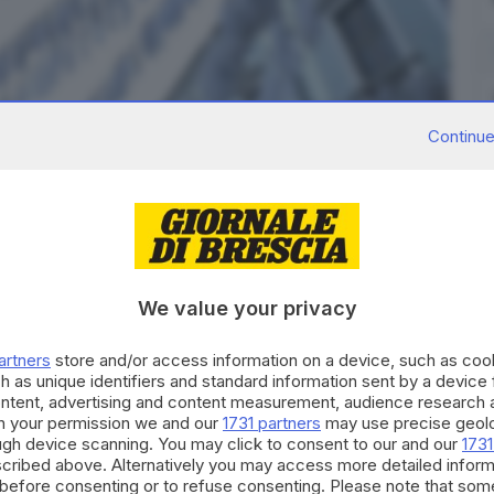
Continue
We value your privacy
13
foto
artners
store and/or access information on a device, such as co
 e insegnanti dei nidi e delle scuole d'infanzia di
h as unique identifiers and standard information sent by a device
cisi a Gaza
ontent, advertising and content measurement, audience research 
ata come un'opera collettiva
, un percorso di
h your permission we and our
1731 partners
may use precise geolo
o il quale il dolore si è trasformato in un gesto
ough device scanning. You may click to consent to our and our
1731
cribed above. Alternatively you may access more detailed infor
before consenting or to refuse consenting. Please note that som