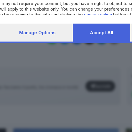
 may not require your consent, but you have a right to object to 
RIPRODUZIONE RISERVATA © GIORNALE DI BRESCIA
will apply to this website only. You can change your preferences 
e by returning to this site and clicking the
privacy policy
button at
ambini
Brescia
Manage Options
Accept All
Iscriviti
facciamo il punto, tra cronaca e novità