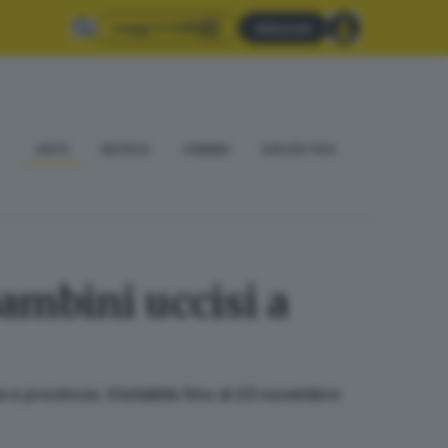
Leggi il GdB
Abbonati
ARTE
MUSICA
CINEMA
DIALÈKTIKA
ambini uccisi a
ia e provincia. Visitabile fino al 23 novembre