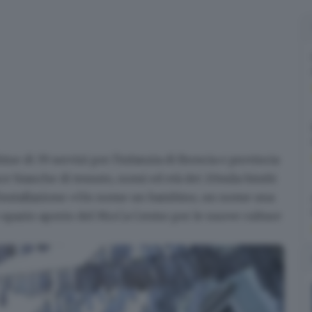
ne di 39 servizi per l'infanzia di Brescia e provincia
sce bianche di tessuto, nomi ed età dei 20mila bimbi
ll'installazione «Un nome un bambino, un nome una
 spazio aperto del Mo.Ca Centro per le nuove culture