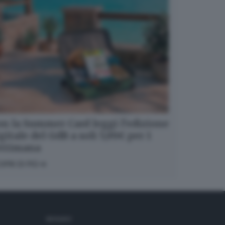
n la Summer Card leggi l’edizione
gitale del GdB a soli 5,99€ per 1
ettimana
OPRI DI PIÙ
SEGUICI