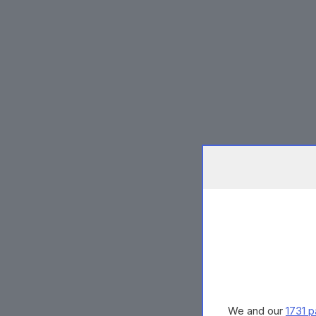
We and our
1731 p