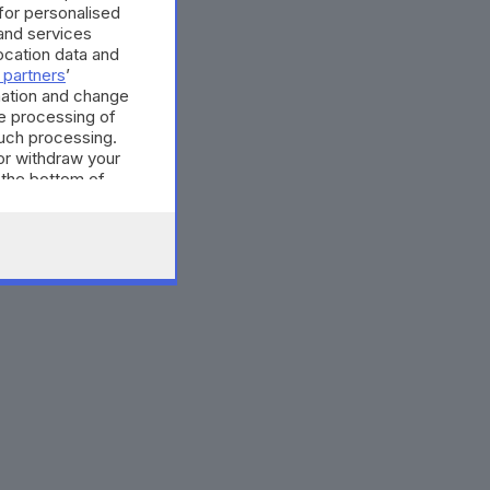
 for personalised
and services
cation data and
 partners
’
mation and change
e processing of
such processing.
or withdraw your
 the bottom of