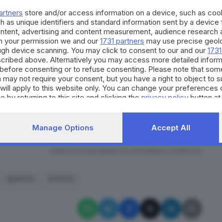
artners
store and/or access information on a device, such as co
egale aperto 24 ore su 24»
h as unique identifiers and standard information sent by a device
ontent, advertising and content measurement, audience research 
h your permission we and our
1731 partners
may use precise geolo
ough device scanning. You may click to consent to our and our
1731
sulla
compatibilità deontologica del progetto
, di non
cribed above. Alternatively you may access more detailed infor
one utilizzate per renderlo pubblico e che -
before consenting or to refuse consenting. Please note that som
 may not require your consent, but you have a right to object to 
o consultato
né si è espresso in merito a questa
will apply to this website only. You can change your preferences 
e by returning to this site and clicking the
privacy policy
button at
cità?» Scapaticci aveva risposto: «Non lo faccio per
di un servizio che ritengo utile, necessario e in ogni
Manage Options
Accept All
e deontologico».
RIPRODUZIONE RISERVATA © GIORNALE DI BRESCIA
apertura
Brescia