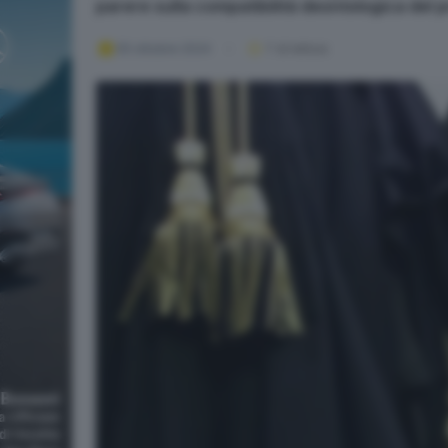
parere sulla compatibilità deontologica del 
05 ottobre 2024
1
' di lettura