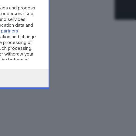
okies and process
 for personalised
and services
cation data and
 partners
’
mation and change
e processing of
such processing.
or withdraw your
 the bottom of