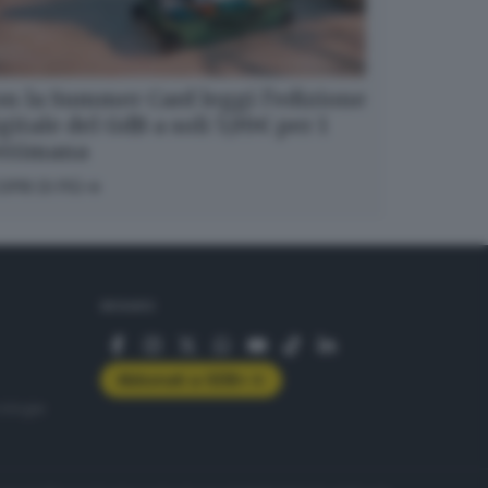
n la Summer Card leggi l’edizione
gitale del GdB a soli 5,99€ per 1
ettimana
OPRI DI PIÙ
SEGUICI
Abbonati a GDB+
rologie