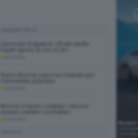
SUGGERITI PER TE
L’avvocato Scapaticci: «Il mio studio
legale aperto 24 ore su 24»
03.10.2024
Nuovo Brescia, nasce un comitato per
l’azionariato popolare
19.06.2025
Brescia, il nuovo comitato: «Ancora
nessun contatto con Pasini»
20.06.2025
I PIÙ LETTI