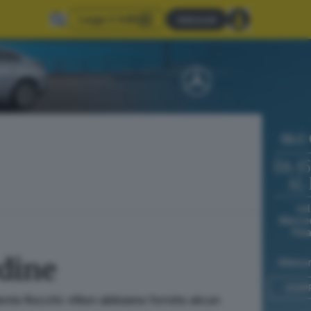
Leggi il GdB
Abbonati
rdine
idente Rocchi: «Non abbiamo fornito alcun