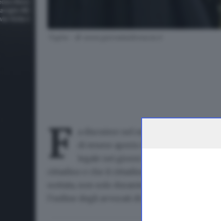
Toghe - © www.giornaledibrescia.it
F
a discutere nel mondo della giustizia 
di tenere
aperto lo studio 24 ore su 2
legale nei giorni scorsi. «Ritengo che
cittadino e che il cittadino possa avere bisog
nottata, non solo durante l’orario d’ufficio» i
l’ordine degli avvocati di Brescia attraverso i