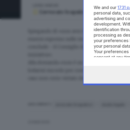
LEGGI ANCHE
We and our
1731 p
L’avvocato Scapaticci: «Il mio studio l
personal data, suc
advertising and c
development. Wit
identification thr
Spiegando di «non aver fornito alcun parere 
processing as des
essersi espresso sulle modalità di comunicazi
your preferences 
your personal data
conclude - il Consiglio dell'Ordine
non è stat
Your preferences 
iniziativa».
consent at any tim
Alla domanda «non è un modo per farsi pubbli
the webpage.
lodarmi ma solo per comunicare l’attivazione 
caso non certo vietato dalla legge e dal codic
avvocato Scapaticci
studio legale
ARGOMENTI
CONDIVIDI