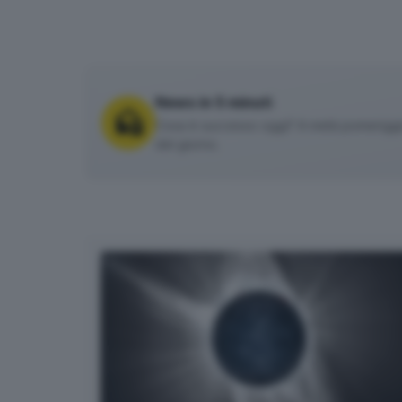
News in 5 minuti
Cosa è successo oggi? A metà pomeriggio 
del giorno.