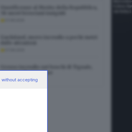
Onorificenze al Merito della Repubblica,
38 nuovi bresciani insigniti
07.08.2026
Gardaland, nuovo incendio a pochi metri
dalle attrazioni
07.08.2026
Grosso incendio nei boschi di Tignale,
evacuate diverse case
 without accepting
07.08.2026