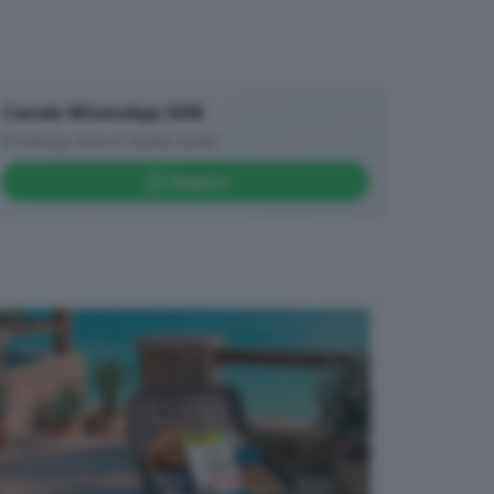
Canale WhatsApp GDB
Breaking news in tempo reale
Seguici