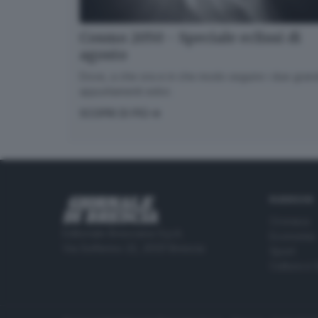
Cosmo 2050 - Speciale eclissi di
agosto
Dove, a che ora e in che modo seguire i due gran
appuntamenti estivi.
SCOPRI DI PIÙ
RUBRICHE
Cronaca
Editoriale Bresciana S.p.A.
Economia
Via Solferino 22, 25121 Brescia
Sport
Cultura e 