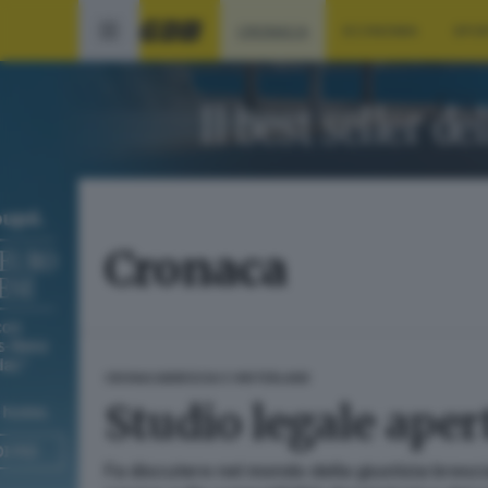
CRONACA
ECONOMIA
SPO
Cronaca
CRONACA
BRESCIA E HINTERLAND
Studio legale apert
Fa discutere nel mondo della giustizia bresci