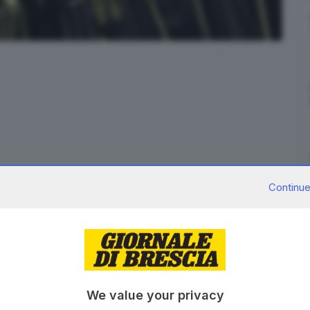
bresciana l’iniziativa dell’avvocato Alberto Scapaticci
Continue
4
, sette giorni su sette, come annunciato dallo stesso
 la nostra professione sia anche un servizio al
no di noi in qualsiasi momento della giornata e della
l pensiero di Scapaticci. Sul tema si è espresso anche
l presidente Giovanni Rocchi.
We value your privacy