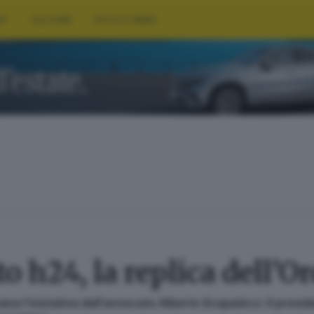
RT
CULTURA
FOTO E VIDEO
o h24, la replica dell’O
ana l’iniziativa dell’avvocato Alberto Scapaticci. Il pres