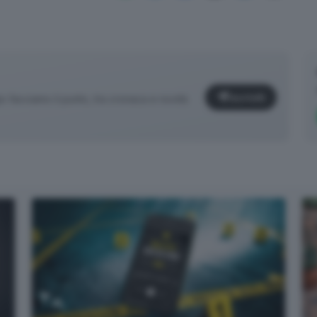
Iscriviti
facciamo il punto, tra cronaca e novità
✕