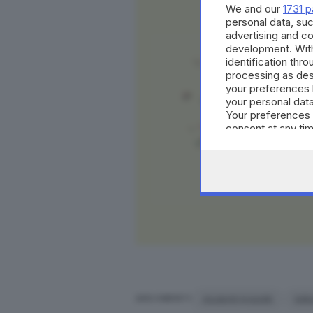
We and our
1731 p
personal data, suc
advertising and c
development. Wit
identification thr
processing as des
your preferences 
your personal data
Your preferences 
consent at any tim
the webpage.
studenti investiti
Isti
ARGOMENTI